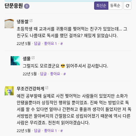
단문응원
최신순
등록순
8
냉동쌀
초등학생 때 교과서를 귀퉁이를 찢어먹는 친구가 있었는데… 그
친구도 나름대로 독서를 했던 걸까요? 재밌게 읽었습니다.
22년 5월
·
답글
·
좋아요
1
·
#
샘물
그럴지도 모르겠군요
읽어주셔서 감사합니다.
22년 5월
·
답글
·
좋아요
·
#
무조건건강하게
예전 공부할때 실제로 사전 찢어먹는 사람들이 있었지만 소화가
안됐을뿐더러 상징적인 행위일 뿐이었죠. 진짜 먹는 방법으로 독
서를 할 수 있다면 얼마나 간편하고 좋을까 생각이 들었지만 저 독
서방법은 할아버지의 간절함으로 성립되어졌기 때문에 역시 다른
사람은 무리겠죠. 천천히 읽어야겠습니다.
22년 5월
·
답글
·
좋아요
1
·
#