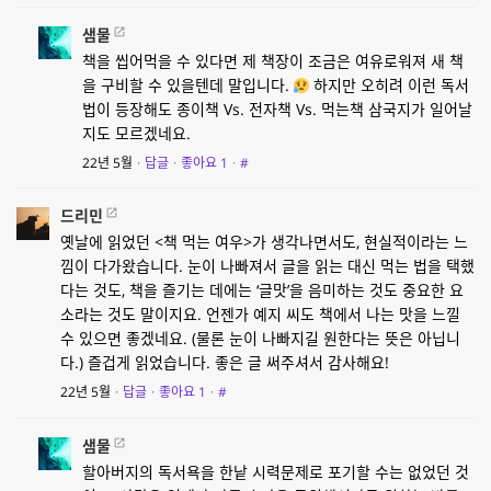
샘물
책을 씹어먹을 수 있다면 제 책장이 조금은 여유로워져 새 책
을 구비할 수 있을텐데 말입니다.
하지만 오히려 이런 독서
법이 등장해도 종이책 Vs. 전자책 Vs. 먹는책 삼국지가 일어날
지도 모르겠네요.
22년 5월
·
답글
·
좋아요
1
·
#
드리민
옛날에 읽었던 <책 먹는 여우>가 생각나면서도, 현실적이라는 느
낌이 다가왔습니다. 눈이 나빠져서 글을 읽는 대신 먹는 법을 택했
다는 것도, 책을 즐기는 데에는 ‘글맛’을 음미하는 것도 중요한 요
소라는 것도 말이지요. 언젠가 예지 씨도 책에서 나는 맛을 느낄
수 있으면 좋겠네요. (물론 눈이 나빠지길 원한다는 뜻은 아닙니
다.) 즐겁게 읽었습니다. 좋은 글 써주셔서 감사해요!
22년 5월
·
답글
·
좋아요
1
·
#
샘물
할아버지의 독서욕을 한낱 시력문제로 포기할 수는 없었던 것