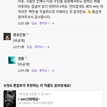
이죠. 사람은 언제나 다른 수단을 동원해서라도 원하는 바를
이루려는 집념이 있기 마련이니까요. 안타깝게도 예지 씨는 아
직까진 ‘책맛’을 직설적으로 이해하신 것 같지만요.
즐겁게
읽어주셔서 감사합니다.
22년 5월
·
답글
·
좋아요
1
·
#
향초인형
[비공개]
22년 5월
·
답글
·
좋아요
1
·
#
샘물
[비공개]
22년 5월
·
답글
·
좋아요
1
·
#
브릿G 편집부가 추천하는 이 작품도 읽어보세요!
"제 돈을 되찾을 수 있나요?"
I am신뢰에요~
4CLAMPS, 추리/스릴러/일반