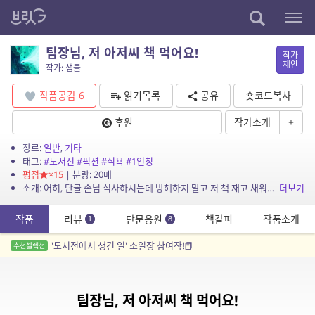
팀장님, 저 아저씨 책 먹어요!
작가
제안
작가: 샘물
작품공감
6
읽기목록
공유
숏코드복사
후원
작가소개
+
장르:
일반
,
기타
태그:
#도서전
#픽션
#식욕
#1인칭
평점
×15
| 분량: 20매
소개: 어허, 단골 손님 식사하시는데 방해하지 말고 저 책 재고 채워둬요.
더보기
작품
리뷰
단문응원
책갈피
작품소개
1
8
'도서전에서 생긴 일' 소일장 참여작!📕
추천셀렉션
팀장님, 저 아저씨 책 먹어요!