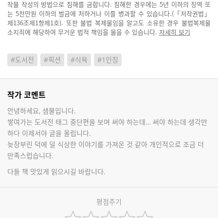
작물 작성의 방법으로 침해를 금합니다. 침해한 경우에는 5년 이하의 징역 또
는 5천만원 이하의 벌금에 처하거나 이를 병과할 수 있습니다.(「저작권법」
제136조제1항제1호). 또한 불법 복제물임을 알고도 소유한 경우 불법복제물
소지죄에 해당하여 무거운 법적 책임을 물을 수 있습니다.
자세히 보기
#도서전
#픽션
#식욕
#1인칭
작가 코멘트
안녕하세요, 샘물입니다.
쌓여가는 도서전 태그 중단편을 보며 써야 하는데… 써야 하는데 생각만
하다 이제서야 글을 올립니다.
늦장부린 덕에 덜 식상한 이야기를 가져온 것 같아 개인적으로 조금 더
만족스럽습니다.
다들 책 맛있게 읽으시길 바랍니다.
평점주기