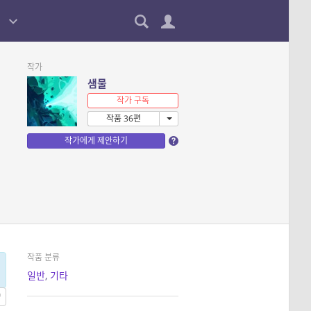
작가
샘물
작가 구독
작품 36편
작가에게 제안하기
작품 분류
일반
,
기타