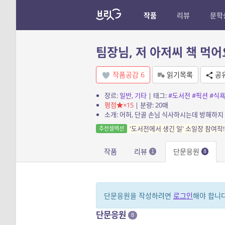
작품
리뷰
문학
팀장님, 저 아저씨 책 먹어
작품공감
6
읽기목록
공
장르:
일반
,
기타
| 태그:
#도서전
#픽션
#식
평점
×15
| 분량: 20매
소개: 어허, 단골 손님 식사하시는데 방해하지 
'도서전에서 생긴 일' 소일장 참여작!
추천셀렉션
작품
리뷰
단문응원
1
8
단문응원을 작성하려면
로그인
해야 합니다
단문응원
8