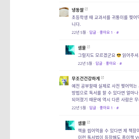
냉동쌀
초등학생 때 교과서를 귀퉁이를 찢어먹
니다.
22년 5월
·
답글
·
좋아요
1
·
#
샘물
그럴지도 모르겠군요
읽어주셔
22년 5월
·
답글
·
좋아요
·
#
무조건건강하게
예전 공부할때 실제로 사전 찢어먹는
방법으로 독서를 할 수 있다면 얼마
되어졌기 때문에 역시 다른 사람은 무
22년 5월
·
답글
·
좋아요
1
·
#
샘물
책을 씹어먹을 수 있다면 제 책장
이런 독서법이 등장해도 종이책 Vs