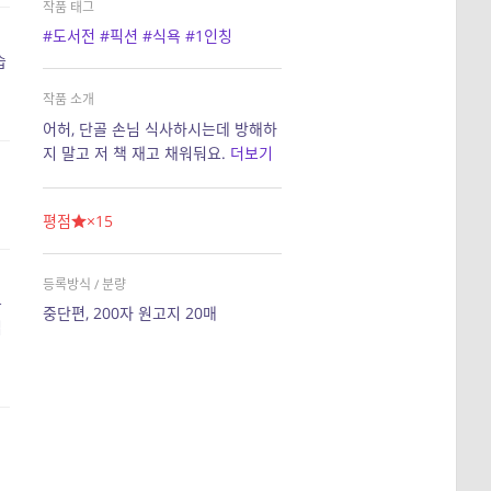
작품 태그
#도서전
#픽션
#식욕
#1인칭
습
작품 소개
어허, 단골 손님 식사하시는데 방해하
지 말고 저 책 재고 채워둬요.
더보기
평점
×15
등록방식 / 분량
는
중단편, 200자 원고지 20매
립