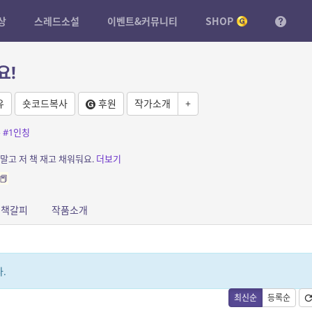
상
스레드소설
이벤트&커뮤니티
SHOP
요!
유
숏코드복사
후원
작가소개
+
욕
#1인칭
말고 저 책 재고 채워둬요.
더보기
📕
책갈피
작품소개
.
최신순
등록순