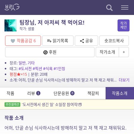
팀장님, 저 아저씨 책 먹어요!
작가
제안
작가: 샘물
작품공감
6
읽기목록
공유
숏코드복사
후원
작가소개
+
장르:
일반
,
기타
태그:
#도서전
#픽션
#식욕
#1인칭
평점
×15
| 분량: 20매
소개: 어허, 단골 손님 식사하시는데 방해하지 말고 저 책 재고 채워둬요.
더보기
작품
리뷰
단문응원
책갈피
작품소개
1
8
'도서전에서 생긴 일' 소일장 참여작!📕
추천셀렉션
작품 소개
어허, 단골 손님 식사하시는데 방해하지 말고 저 책 재고 채워둬요.