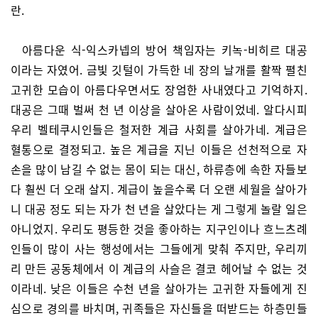
란.
아름다운 식-익스카넵의 방어 책임자는 키녹-비히르 대공
이라는 자였어. 금빛 깃털이 가득한 네 장의 날개를 활짝 펼친
고귀한 모습이 아름다우면서도 장엄한 사내였다고 기억하지.
대공은 그때 벌써 천 년 이상을 살아온 사람이었네. 알다시피
우리 벨테쿠시인들은 철저한 계급 사회를 살아가네. 계급은
혈통으로 결정되고. 높은 계급을 지닌 이들은 선천적으로 자
손을 많이 남길 수 없는 몸이 되는 대신, 하류층에 속한 자들보
다 훨씬 더 오래 살지. 계급이 높을수록 더 오랜 세월을 살아가
니 대공 정도 되는 자가 천 년을 살았다는 게 그렇게 놀랄 일은
아니었지. 우리도 평등한 것을 좋아하는 지구인이나 흐느츠례
인들이 많이 사는 행성에서는 그들에게 맞춰 주지만, 우리끼
리 만든 공동체에서 이 계급의 사슬은 결코 헤어날 수 없는 것
이라네. 낮은 이들은 수천 년을 살아가는 고귀한 자들에게 진
심으로 경의를 바치며, 귀족들은 자신들을 떠받드는 하층민들