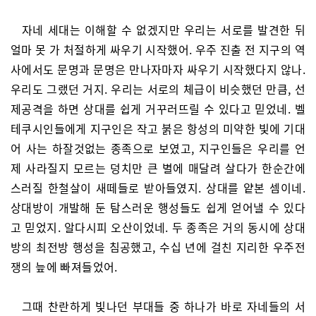
자네 세대는 이해할 수 없겠지만 우리는 서로를 발견한 뒤
얼마 못 가 처절하게 싸우기 시작했어. 우주 진출 전 지구의 역
사에서도 문명과 문명은 만나자마자 싸우기 시작했다지 않나.
우리도 그랬던 거지. 우리는 서로의 체급이 비슷했던 만큼, 선
제공격을 하면 상대를 쉽게 거꾸러뜨릴 수 있다고 믿었네. 벨
테쿠시인들에게 지구인은 작고 붉은 항성의 미약한 빛에 기대
어 사는 하잘것없는 종족으로 보였고, 지구인들은 우리를 언
제 사라질지 모르는 덩치만 큰 별에 매달려 살다가 한순간에
스러질 한철살이 새떼들로 받아들였지. 상대를 얕본 셈이네.
상대방이 개발해 둔 탐스러운 행성들도 쉽게 얻어낼 수 있다
고 믿었지. 알다시피 오산이었네. 두 종족은 거의 동시에 상대
방의 최전방 행성을 침공했고, 수십 년에 걸친 지리한 우주전
쟁의 늪에 빠져들었어.
그때 찬란하게 빛나던 부대들 중 하나가 바로 자네들의 서