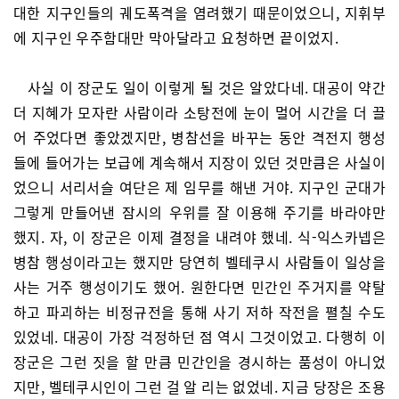
대한 지구인들의 궤도폭격을 염려했기 때문이었으니, 지휘부
에 지구인 우주함대만 막아달라고 요청하면 끝이었지.
사실 이 장군도 일이 이렇게 될 것은 알았다네. 대공이 약간
더 지혜가 모자란 사람이라 소탕전에 눈이 멀어 시간을 더 끌
어 주었다면 좋았겠지만, 병참선을 바꾸는 동안 격전지 행성
들에 들어가는 보급에 계속해서 지장이 있던 것만큼은 사실이
었으니 서리서슬 여단은 제 임무를 해낸 거야. 지구인 군대가
그렇게 만들어낸 잠시의 우위를 잘 이용해 주기를 바라야만
했지. 자, 이 장군은 이제 결정을 내려야 했네. 식-익스카넵은
병참 행성이라고는 했지만 당연히 벨테쿠시 사람들이 일상을
사는 거주 행성이기도 했어. 원한다면 민간인 주거지를 약탈
하고 파괴하는 비정규전을 통해 사기 저하 작전을 펼칠 수도
있었네. 대공이 가장 걱정하던 점 역시 그것이었고. 다행히 이
장군은 그런 짓을 할 만큼 민간인을 경시하는 품성이 아니었
지만, 벨테쿠시인이 그런 걸 알 리는 없었네. 지금 당장은 조용