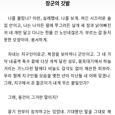
장군의 깃발
나를 불렀나? 이런, 실례했네. 나를 보게. 여긴 시끄러운 술
집 안이고, 나는 나이든 몸에 쭈그러든 날개 세 장과 낡아빠진
귀 네 개만 달고 다니는 한물 간 노인네잖은가. 부르는 걸 듣지
못한 모양이야. 용서하게.
자네는 지구인이로군. 복장을 보아하니 군인이고. 그 네 가
닥 내골격 촉수 끝에 다섯 개씩 달린 섬모, 몸꼭대기에서 하늘
거리는 가느다란 털에다 비늘도 갑각도 없이 매끈한 피부라.
우리 형제 지구인들 모습을 몇천 년이 지난들 내 어찌 잊겠나.
그래, 지구에서 온 젊은이가 내게 무슨 볼일인가?
그래, 용건이 그거란 말이지?
묻기 전부터 짐작하고는 있었네. 기대했던 말을 그대로 해