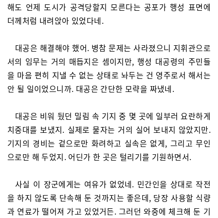
해도 언제 도시가 공격당할지 모른다는 공포가 행성 표면에
더께처럼 내려앉아 있었다네.
대공은 해결해야 했어. 병참 문제는 사라졌으니 지휘관으로
서의 임무는 거의 매듭지은 셈이지만, 행성 대공령의 주민들
을 마음 편히 지낼 수 없는 상태로 놔두는 건 영주로서 해서는
안 될 일이었으니까. 대공은 간단한 모략을 짜냈네.
대공은 비워 뒀던 밀림 속 기지 중 몇 곳에 일부러 요란하게
치중대를 보냈지. 실제로 물자는 거의 실어 보내지 않았지만.
기지의 경비는 겉으로만 화려하고 실속은 없게, 그리고 무인
으로만 해 두었지. 어딘가 한 곳은 털리기를 기원하면서.
사실 이 장군에게는 여유가 없었네. 민간인을 상대로 작전
을 하지 않도록 단속해 둔 것까지는 좋은데, 당장 사용할 식량
과 연료가 떨어져 가고 있었거든. 그러던 와중에 체크해 둔 기