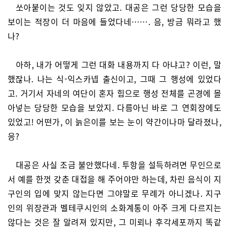
쏘아붙이는 것도 잊지 않았고. 대공은 그런 당당한 모습을
보이는 적장이 더 마음에 들었다네……. 음, 방금 뭐라고 했
나?
아하, 내가 어떻게 그런 대화 내용까지 다 아냐고? 이런, 말
했잖나. 나는 식-익스카넵 출신이고, 그때 그 행성에 있었다
고. 거기서 자네의 여단이 혼자 힘으로 행성 전체를 곤경에 몰
아넣는 당당한 모습을 보았지. 다름아닌 바로 그 연회장에도
있었고! 어떤가, 이 늙은이를 보는 눈이 약간이나마 달라졌나,
응?
대공은 사실 조금 불안했다네. 투항을 설득하려면 무인으로
서 예를 한껏 갖춘 대접을 해 주어야만 하는데, 차린 음식이 지
구인의 입에 맞지 않는다면 그야말로 무례가 아니겠나. 지구
인의 위장관과 벨테쿠시인의 소화계통이 아주 크게 다르지는
않다는 것은 잘 알려져 있지만, 그 미뢰나 후각세포까지 똑같