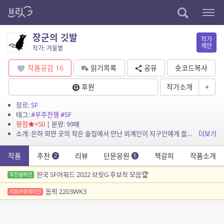
장군의 깃발
작가
제안
작가: 겨울볕
작품공감
16
읽기목록
공유
숏코드복사
후원
작가소개
+
장르:
SF
태그:
#우주전쟁
#SF
평점
×50
| 분량: 99매
소개: 은하 외딴 곳의 작은 술집에서 만난 외계인이 지구인에게 들려주는 옛날 이야기.
더보기
작품
추천
리뷰
단문응원
책갈피
작품소개
2
5
한국 SF어워드 2022 브릿G 후보작 모음🏆
추천셀렉션
옴픽 2203WK3
리뷰어큐레이션