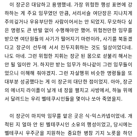
이 장군은 대담하고 용맹했네. 가장 위험한 행성 표면에 강
하하는 게 주요 임무였던 만큼, 서리서슬 여단장은 지나치게
주의깊거나 우유부단한 사람이어서는 안 되었지. 무모하다 싶
은 명령도 큰 반발 없이 수행해야만 했어. 위험천만한 임무를
받으면 여단원들의 사기가 떨어지기 마련이라, 사기를 북돋겠
다고 장군이 선두에 서서 진두지휘하는 것도 일상이었다네.
나도 아네. 그런 위험한 지휘는 장군 된 몸으로 섣불리 해서는
안 될 일이란 거. 하지만 받는 임무가 하나같이 그런 임무들이
었으니 이해해 줘야겠지. 그런 자살행위 비슷한 명령들을 또
대부분 성공했다는 게 이 장군의 대단한 점이었지. 아아, 장군
의 에너지 라이플이 날개 네 장을 펼치고 사방에서, 하늘 위에
서 달려드는 우리 벨테쿠시인들을 몇이나 쏘아 죽였을지.
이 장군이 마지막 임무를 맡은 곳은 식-익스카넵이었네. 개
척된 지 얼마 안 된 벨테쿠시인 소유의 행성이었고, 당시에는
벨테쿠시 우주군을 지원하는 중요한 병참 기지 노릇을 하던