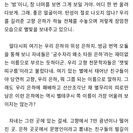
는 ‘밤’이니, 창 너머를 보면 그게 보일 거야. 어디 한 번 올려
다보게. 그래. 좋은 얼굴이야. 탄성이 절로 나오지 않나? 우리
를 길러준 고향 은하가 하늘 전체를 수놓으며 저렇게 장엄한
모습으로 별빛을 보내주고 있으니.
알다시피 여기는 우리 은하의 위성 은하지. 방금 번역 모듈
을 통해 보니 자네들은 ‘궁수자리 왜소 타원 은하’라는 재미없
는 이름으로 부르는 듯하더군. 우리 고향 천문학자들은 ‘잿빛
띠구름’이라고 불렀다네. 여기 있는 별에서 태어난 친구들이
야 당연히 고향, 우리 은하, 뭐 그쯤 되는 이름으로 말하지. 그
래도 우리 은하에 패배하고 산산조각난 채 별무리의 띠로만
남은 이런 은하에는 역시 벨테쿠시 쪽 이름이 가장 어울려 보
이지는 않는가?
자네는 그런 곳에 있는 걸세. 고향에서 7만 광년이나 떨어
진 곳. 은하 곳곳에서 문명인이라고 뽐내는 친구들의 발길이