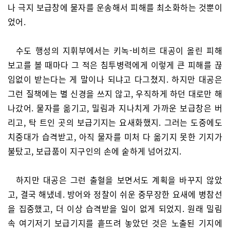
나 극지 보급창에 물자를 운송해서 피해를 최소화하는 것뿐이
었어.
수도 행성의 지휘부에서는 키녹-비히르 대공이 올린 피해
보고를 볼 때마다 그 적은 침투병력에게 이렇게 큰 피해를 끊
임없이 받는다는 게 말이나 되냐고 다그쳤지. 하지만 대공은
그런 질책에는 별 신경을 쓰지 않고, 우직하게 하던 대로만 해
나갔어. 물자를 옮기고, 밀림과 지나치게 가까운 보급창은 버
리고, 탁 트인 곳의 보급기지는 요새화했지. 그러는 도중에도
치중대가 습격받고, 아직 물자를 미처 다 옮기지 못한 기지가
불탔고, 보급품이 지구인의 손에 숱하게 넘어갔지.
하지만 대공은 그런 출혈을 보면서도 계획을 바꾸지 않았
고, 결국 해냈네. 방어와 정찰이 쉬운 중무장한 요새에 병참선
을 집중했고, 더 이상 습격받을 일이 없게 되었지. 원래 밀림
속 여기저기 보급기지를 흩뜨려 놓았던 것은 노출된 기지에