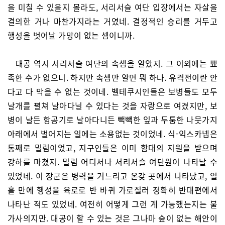
을 미칠 수 있을지 몰라도, 서리서슬 여단 입장에서는 자살을
결의한 거나 마찬가지라는 거였네. 결정적인 승리를 거두고
행성을 벗어날 가망이 없는 셈이니까.
대공 역시 서리서슬 여단의 속셈을 알았지. 그 이외에는 뾰
족한 수가 없으니. 하지만 속셈만 알면 뭐 하나. 유격전이란 안
다고 다 막을 수 없는 것이네. 벨테쿠시인들은 보병들도 모두
날개를 펼쳐 날아다닐 수 있다는 것을 자랑으로 여겼지만, 보
병이 날든 항공기로 날아다니든 빽빽한 잎과 두툼한 나뭇가지
아래에서 벌어지는 일에는 소용없는 것이었네. 식-익스카넵은
통째로 밀림이었고, 지구인들은 이미 함대의 지원을 받으며
강하를 마쳤지. 밀림 어디서나 서리서슬 여단원이 나타날 수
있었네. 이 장군은 병력을 거느리고 온갖 곳에서 나타났고, 열
흘 만에 행성을 육로로 반 바퀴 가로질러 정확히 반대편에서
나타난 적도 있었네. 여전히 어떻게 그런 게 가능했는지는 불
가사의지만. 대공이 할 수 있는 것은 그나마 숲이 없는 해안이