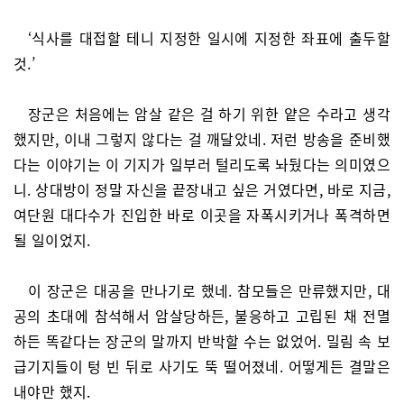
‘식사를 대접할 테니 지정한 일시에 지정한 좌표에 출두할
것.’
장군은 처음에는 암살 같은 걸 하기 위한 얕은 수라고 생각
했지만, 이내 그렇지 않다는 걸 깨달았네. 저런 방송을 준비했
다는 이야기는 이 기지가 일부러 털리도록 놔뒀다는 의미였으
니. 상대방이 정말 자신을 끝장내고 싶은 거였다면, 바로 지금,
여단원 대다수가 진입한 바로 이곳을 자폭시키거나 폭격하면
될 일이었지.
이 장군은 대공을 만나기로 했네. 참모들은 만류했지만, 대
공의 초대에 참석해서 암살당하든, 불응하고 고립된 채 전멸
하든 똑같다는 장군의 말까지 반박할 수는 없었어. 밀림 속 보
급기지들이 텅 빈 뒤로 사기도 뚝 떨어졌네. 어떻게든 결말은
내야만 했지.