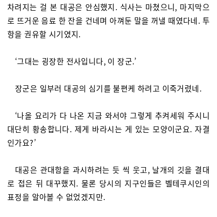
차려지는 걸 본 대공은 안심했지. 식사는 마쳤으니, 마지막으
로 뜨거운 음료 한 잔을 건네며 아껴둔 말을 꺼낼 때였다네. 투
항을 권유할 시기였지.
‘그대는 굉장한 전사입니다, 이 장군.’
장군은 일부러 대공의 심기를 불편케 하려고 이죽거렸네.
‘나올 요리가 다 나온 지금 와서야 그렇게 추켜세워 주시니
대단히 황송합니다. 제게 바라시는 게 있는 모양이군요. 자결
인가요?’
대공은 관대함을 과시하려는 듯 씩 웃고, 날개의 깃을 결대
로 접은 뒤 대꾸했지. 물론 당시의 지구인들은 벨테쿠시인의
표정을 알아볼 수 없었겠지만.