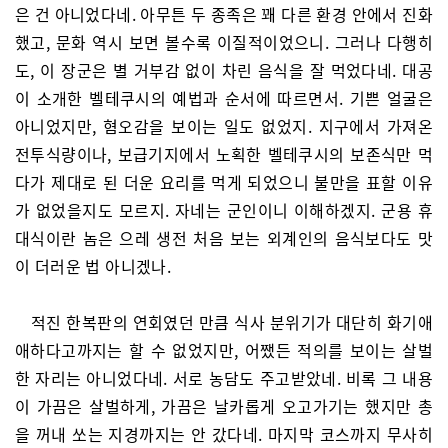
은 건 아니었다네. 아무튼 두 종족은 꽤 다른 환경 안에서 진화
했고, 문화 역시 보면 볼수록 이질적이었으니. 그러나 다행히
도, 이 장군은 별 거부감 없이 차린 음식을 잘 먹었다네. 대공
이 소개한 벨테쿠시의 예법과 순서에 따르면서. 기쁜 얼굴은
아니었지만, 혐오감을 보이는 일도 없었지. 지구에서 가져온
전투식량이나, 보급기지에서 노획한 벨테쿠시의 보존식만 먹
다가 제대로 된 더운 요리를 먹게 되었으니 불만을 표할 이유
가 없었을지도 모르지. 자네는 군인이니 이해하겠지. 군용 휴
대식이란 놈은 으레 생전 처음 보는 외계인의 음식보다도 맛
이 더러운 법 아니겠나.
적진 한복판의 연회였던 만큼 식사 분위기가 대단히 화기애
애하다고까지는 할 수 없었지만, 어쨌든 적의를 보이는 살벌
한 자리는 아니었다네. 서로 농담도 주고받았네. 비록 그 내용
이 가끔은 살벌하게, 가끔은 날카롭게 오고가기는 했지만 총
을 꺼내 쏘는 지경까지는 안 갔다네. 마지막 코스까지 무사히