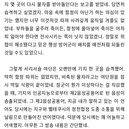
지 몇 곳이 다시 물자를 받아들인다는 보고를 받았네. 당연히
습격하고 싶었겠지. 마음 속에 함정이 아닌가 하는 의심이 있
기는 했지만 너무 이것저것 따져 사려깊게 움직일 겨를도 없
었네. 부하들을 굶주려 죽이든, 함정에 몰아넣어 죽이든 어차
피 잃어야 한다면 전사시키는 쪽이 낫지 않았겠나. 정말로 위
협이 해소됐다고 믿은 행성 방어군이 배치를 예전처럼 되돌린
것일 수도 있었으니.
그렇게 서리서슬 여단은 오랜만에 기지 한 곳을 습격했어.
딱히 함정 따위는 없었지만, 비축된 물자라고는 여단원을 잠
시 먹일 식량이 끝이었네. 장군이 뭔가 이상하다는 걸 직감했
을 때, 기지의 인공지능으로부터 제2음성공용어로 된 음성이
송출되었네. 그 제2음성공용어, 지금 내가 말하고 있는 이 언
어도 당시에는 지구와 벨테쿠시의 정전협정 도중 소통을 위해
날림으로 만들어진 언어였다네. 덕분에 당시에는 꽤 어눌하고
어색했지. 아무튼 그 방송 내용은 간단했네.