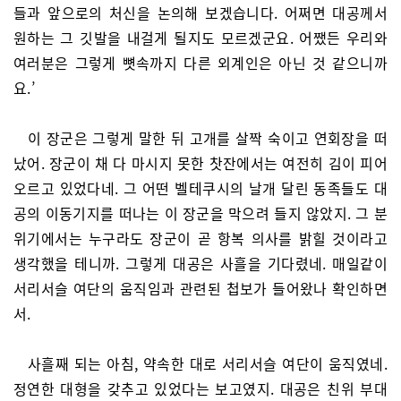
들과 앞으로의 처신을 논의해 보겠습니다. 어쩌면 대공께서
원하는 그 깃발을 내걸게 될지도 모르겠군요. 어쨌든 우리와
여러분은 그렇게 뼛속까지 다른 외계인은 아닌 것 같으니까
요.’
이 장군은 그렇게 말한 뒤 고개를 살짝 숙이고 연회장을 떠
났어. 장군이 채 다 마시지 못한 찻잔에서는 여전히 김이 피어
오르고 있었다네. 그 어떤 벨테쿠시의 날개 달린 동족들도 대
공의 이동기지를 떠나는 이 장군을 막으려 들지 않았지. 그 분
위기에서는 누구라도 장군이 곧 항복 의사를 밝힐 것이라고
생각했을 테니까. 그렇게 대공은 사흘을 기다렸네. 매일같이
서리서슬 여단의 움직임과 관련된 첩보가 들어왔나 확인하면
서.
사흘째 되는 아침, 약속한 대로 서리서슬 여단이 움직였네.
정연한 대형을 갖추고 있었다는 보고였지. 대공은 친위 부대