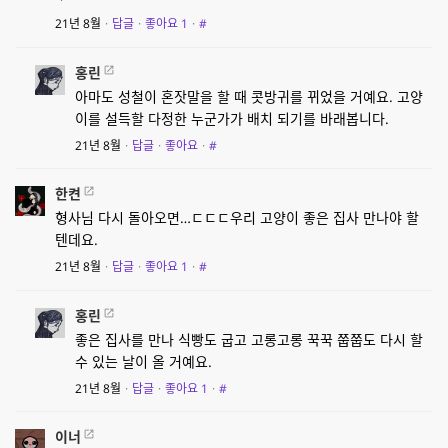
21년 8월
·
답글
·
좋아요
1
·
#
홍린
아마도 성철이 혼잣말을 할 때 콧방귀를 뀌었을 거예요. 고양
이를 설득할 다정한 누군가가 배치 되기를 바래봅니다.
21년 8월
·
답글
·
좋아요
·
#
한켠
형사님 다시 돌아오면…ㄷㄷㄷ우리 고양이 좋은 집사 만나야 할
텐데요.
21년 8월
·
답글
·
좋아요
1
·
#
홍린
좋은 집사를 만나 식빵도 굽고 고롱고롱 꾹꾹 쭙쭙도 다시 할
수 있는 날이 올 거예요.
21년 8월
·
답글
·
좋아요
1
·
#
이너