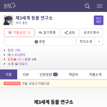
제3세계 동물 연구소
작가
제안
작가: 홍린
작품공감
10
읽기목록
공유
숏코드복사
후원
작가소개
+
장르:
기타
태그:
#고양이
평점
×25
| 분량: 6매
소개: 😀
더보기
작품
리뷰
단문응원
책갈피
작품소개
14
괴물, 낯설고 아름다운
리뷰어큐레이션
제3세계 동물 연구소