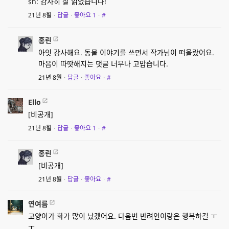
sh: 감사히 잘 읽었습니다!
21년 8월
·
답글
·
좋아요
1
·
#
홍린
아잇 감사해요. 동물 이야기를 쓰면서 작가님이 떠올랐어요.
마음이 따땃해지는 댓글 너무나 고맙습니다.
21년 8월
·
답글
·
좋아요
·
#
Ello
[비공개]
21년 8월
·
답글
·
좋아요
1
·
#
홍린
[비공개]
21년 8월
·
답글
·
좋아요
·
#
연여름
고양이가 화가 많이 났겠어요. 다음번 반려인이랑은 행복하길 ㅜ
ㅜ