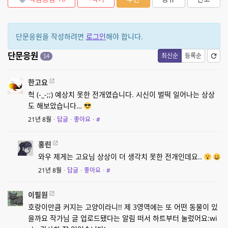
단문응원을 작성하려면
로그인
해야 합니다.
단문응원
최신순
등록순
14
한고요
헉 (-_-;;) 예상치 못한 전개였습니다. 시신이 벌떡 일어나는 상상
도 해보았습니다…
21년 8월
·
답글
·
좋아요
·
#
홍린
와우 제게는 고요님 상상이 더 생각치 못한 전개인데요..
21년 8월
·
답글
·
좋아요
·
#
이필원
호랑이만큼 커지는 고양이라니!! 제 3영역에는 또 어떤 동물이 있
을까요 작가님 글 업로드됐다는 알림 떠서 하트부터 눌렀어요:wi