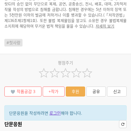
릿G)의 승인 없이 무단으로 복제, 공연, 공중송신, 전시, 배포, 대여, 2차적저
작물 작성의 방법으로 침해를 금합니다. 침해한 경우에는 5년 이하의 징역 또
는 5천만원 이하의 벌금에 처하거나 이를 병과할 수 있습니다.(「저작권법」
제136조제1항제1호). 또한 불법 복제물임을 알고도 소유한 경우 불법복제물
소지죄에 해당하여 무거운 법적 책임을 물을 수 있습니다.
자세히 보기
#첫사랑
평점주기
작품공감
3
+작가
후원
공유
신고
단문응원을 작성하려면
로그인
해야 합니다.
단문응원