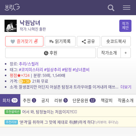
낙원남녀
작가
제안
작가: 나혁진 출판
즐겨찾기
읽기목록
공유
숏코드복사
후원
작가소개
+
장르:
추리/스릴러
태그:
#코지미스터리
#일상추리
#탐정
#남녀콤비
평점
×724
| 분량: 59회, 1,549매
가격:
21화 무료
38
소개: 잘생겼지만 어딘지 어설픈 탐정과 트라우마를 이겨내려 애쓰는 씩씩한 미모의 조수 콤비가 벌이는 알콩달콩 일상 추리극! 가볍고 경쾌한 나혁진 작가의 글로 만나보는 한국식 코지 미스터리...
더보기
회차
추천
공지
리뷰
단문응원
책갈피
작품소개
59
1
5
12
어서 와, 탐정놀이는 처음이지?!🕵️‍♂️
추천셀렉션
‘본격‘을 취하여 그 맛에 제대로 취(醉)하게 하다!
추천리뷰
(리뷰어: 후더닛)