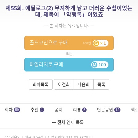
제55화. 에필로그(2) 무지하게 낡고 더러운 수첩이었는
데, 제목이 「악행록」이었죠
— 본 회차는 유료입니다. —
골드코인으로 구매
1
100
또는
마일리지로 구매
100
회차목록
이전회
다음회
목록
회차
추천
공지
리뷰
단문응원
책
59
1
5
12
← 전체 연재 목록
(주)민음인
대표: 박근섭
사업자번호:
211-88-33701