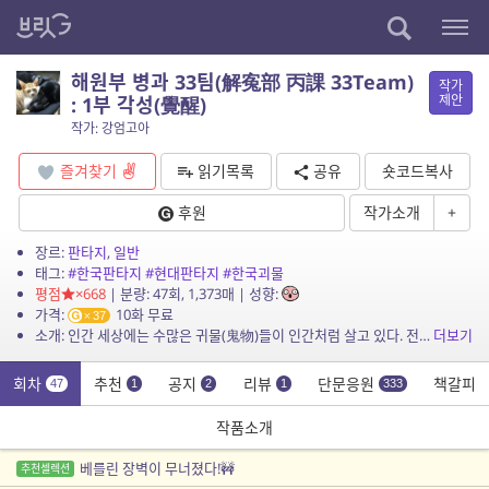
해원부 병과 33팀(解寃部 丙課 33Team)
작가
제안
: 1부 각성(覺醒)
작가: 강엄고아
즐겨찾기
읽기목록
공유
숏코드복사
후원
작가소개
+
장르:
판타지
,
일반
태그:
#한국판타지
#현대판타지
#한국괴물
평점
×668
| 분량: 47회, 1,373매 | 성향:
가격:
10화 무료
37
소개: 인간 세상에는 수많은 귀물(鬼物)들이 인간처럼 살고 있다. 전설의 고향에서 보거나 옛날이야기 속에서 들었던 도깨비, 백여우 같은 흔한 괴물부터 몽달귀신, 처녀귀신, 악귀 같은 귀신...
더보기
회차
추천
공지
리뷰
단문응원
책갈피
47
1
2
1
333
작품소개
베를린 장벽이 무너졌다!🚧
추천셀렉션