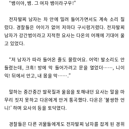
“뱀이야, 뱀. 그 여자 뱀이라구우!”
전자발찌 남자는 차 안에 밀려 들어가면서도 계속 소리 질
렀다. 경찰들은 어이가 없어 저마다 구시렁거렸다. 전자발찌
남자가 강간범이라고 지적한 요사는 다온의 어깨에 기대어 울
고 있었다.
“저 남자가 따라 들어온 줄도 몰랐어요. 어억! 발소리도 안
들렸는데, 크흑! 방에 막 들어가려고 문을 열었더……, 니이
익! 뒤에서 안고, 내 몸을 막…….”
말하는 중간중간 딸꾹질과 울음을 토해내던 요사는 말을 마
무리 짓지 못하고 다온에게 안겨 통곡했다. 다온은 ‘불쌍한 언
니!’ 하며 요사의 등을 토닥였다.
경찰들은 다른 귀물들에게도 전자발찌 남자를 잡게 된 경위