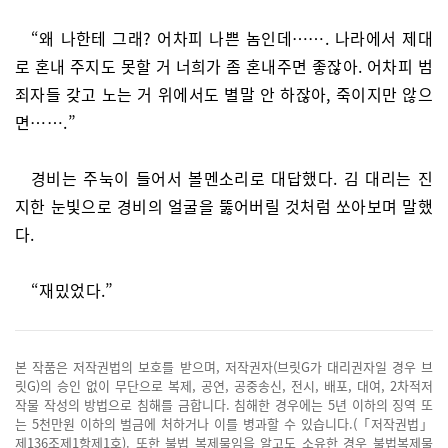
“왜 나한테 그래? 어차피 나쁜 놈인데……. 나라에서 제대
로 혼내 주지도 못할 거 너희가 좀 혼내주면 좋잖아. 어차피 범
죄자들 갖고 노는 거 위에서도 별말 안 하잖아, 죽이지만 않으
면…….”
경비는 주눅이 들어서 볼멘소리로 대답했다. 김 대리는 진
지한 눈빛으로 경비의 얼굴을 뚫어버릴 것처럼 쏘아보며 말했
다.
“재밌었다.”
본 작품은 저작권법의 보호를 받으며, 저작권자(브릿G가 대리권자일 경우 브
릿G)의 승인 없이 무단으로 복제, 공연, 공중송신, 전시, 배포, 대여, 2차적저
작물 작성의 방법으로 침해를 금합니다. 침해한 경우에는 5년 이하의 징역 또
는 5천만원 이하의 벌금에 처하거나 이를 병과할 수 있습니다.(「저작권법」
제136조제1항제1호). 또한 불법 복제물임을 알고도 소유한 경우 불법복제물