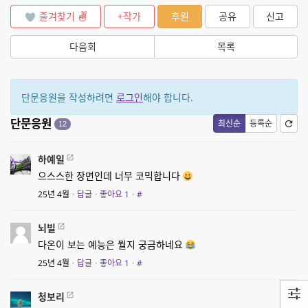
즐겨찾기
+작가
후원
공유
신고
다음회
목록
단문응원을 작성하려면
로그인
해야 합니다.
단문응원
최신순
등록순
12
하예일
으스스한 장면인데 너무 코믹합니다
25년 4월
·
답글
·
좋아요
1
·
#
뇌빌
다온이 보는 예능은 뭘지 궁금하네요
25년 4월
·
답글
·
좋아요
1
·
#
청보리