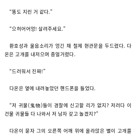
“똥도 지린 거 같다.”
“으허어어엉! 살려주세요.”
환호성과 울음소리가 엉긴 채 철제 현관문을 두드렸다. 다
온은 고개를 내저으며 중얼거렸다.
“드러워서 진짜!”
다온은 옆에 내려놓았던 핸드폰을 들었다.
“저 귀물(鬼物)들이 경찰에 신고할 리가 없지? 저러다 이
건물 귀물들 다 나와서 저 남자 갖고 놀겠지?”
다온이 묻자 그의 오른쪽 어깨 위에 올라앉은 별이 고개를