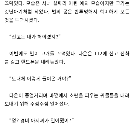
끄덕였다. 모습은 서너 살짜리 어린 애의 모습이지만 크기는
갓난아기처럼 작았다. 별의 몸은 반투명해서 희미하게 모든
것을 투과시켰다.
“신고는 내가 해야겠지?”
이번에도 별이 고개를 끄덕였다. 다온은 112에 신고 전화
를 걸고 핸드폰을 내려놓았다.
“도대체 어떻게 들어온 거야?”
다온이 중얼거리며 바깥에서 소란을 피우는 귀물들을 내려
보내기 위해 주섬주섬 일어섰다.
“엉? 경비 아저씨가 열어줬어?”