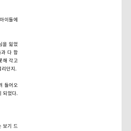
 아이들에
심을 잃었
과 다 함
비롯해 각고
떨리던지.
려 들어오
게 되었다.
 보기 드