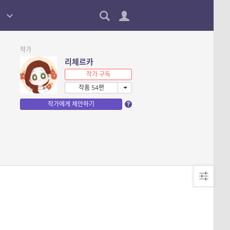
작가
리체르카
작가 구독
작품 54편
작가에게 제안하기