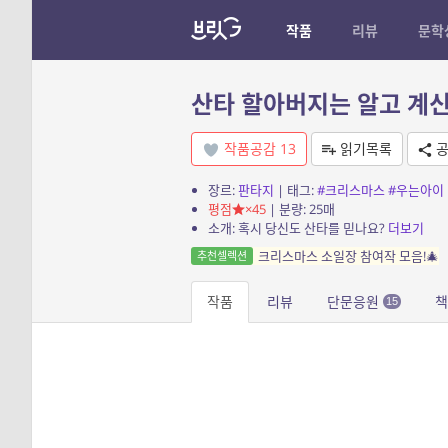
작품
리뷰
문학
산타 할아버지는 알고 계
작품공감
13
읽기목록
공
장르:
판타지
| 태그:
#크리스마스
#우는아이
평점
×45
| 분량: 25매
소개: 혹시 당신도 산타를 믿나요?
더보기
크리스마스 소일장 참여작 모음!🎄
추천셀렉션
작품
리뷰
단문응원
책
15