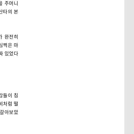
을 주머니
 산타의 본
가 완전히
미심쩍은 마
짜 있었다
감들이 침
나비처럼 떨
번갈아보았