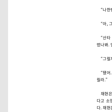
“나한
“아,
“산타
떴나봐.
“그럴
“됐어
릴라.”
재현은
다고 소
다. 재현