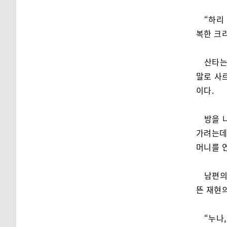
“하리
복한 크
산타는
말로 사
이다.
방을 
가려는데
머니를 연
남편의
뜬 재현
“누나