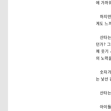
에 가까
하지만
게도 느
산타는
던가? 
께 웃기 
의 노력
숫자가
는 낯선 
산타는
아이들