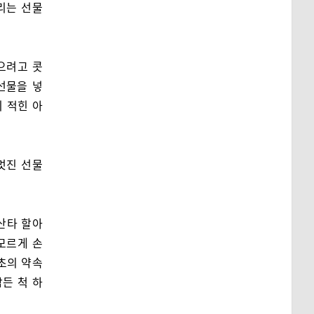
리는 선물
으려고 콧
선물을 넣
기 적힌 아
멋진 선물
산타 할아
모르게 손
최초의 약속
잠든 척 하