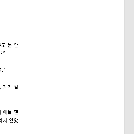
도 눈 안
?”
.”
. 감기 걸
 애들 깬
리지 않았