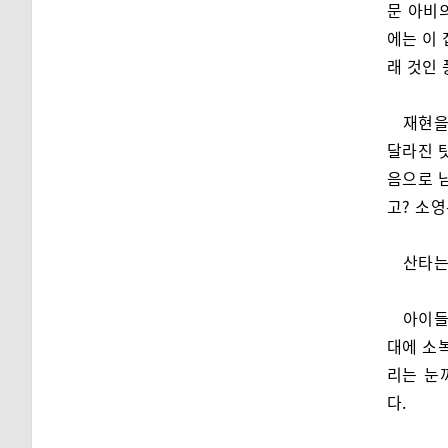
문 아비
에는 이 
래 것인
재현을
달라진 탓
음으로 
고? 소
산타는
아이들
대에 소복
리는 눈
다.