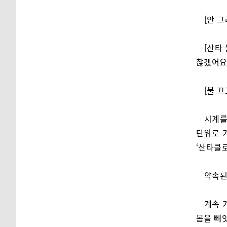
[안 
[산타
찮겠어요
[불 끄
시계를
단위로 
‘산타클로
약속된
계속 
몸을 빼앗