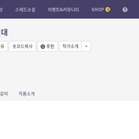
상
스레드소설
이벤트&커뮤니티
SHOP
신대
유
숏코드복사
후원
작가소개
+
갈피
작품소개