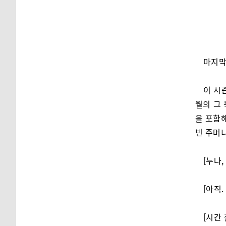
마지막
이 시
월의 그
을 포함
빈 주머
[누나,
[아직
[시간