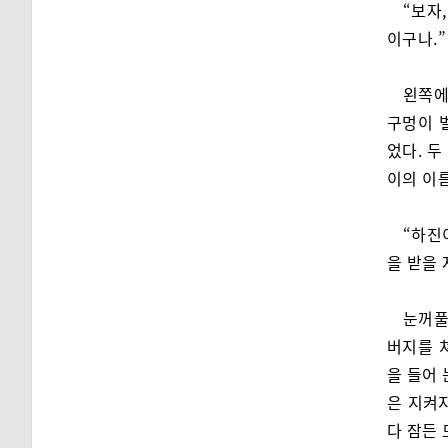
“보자
이구나.”
왼쪽에
구멍이 
었다. 두
이의 이
“하진
을 받을 
눈꺼풀
버지를 
을 들어 
은 지켜지
다 잠든