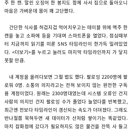
주 한 캔. 말린 오징어 한 봉지도 함께 사서 집으로 돌아오니
마음은 가벼운데 몸이 꽤 고단했다.
간단한 식사를 허겁지겁 먹어치우고는 테이블 위에 맥주 한
캔을 놓고 소파에 등을 기대며 스마트폰을 열었다. 점심때부
터 지금까지 읽기를 미룬 SNS 타임라인이 한가득 밀려있었
다. <더보기>를 누르고 눌러도 마지막 타임라인까지 가 닿지
못할 만큼.
내 계정을 올려다보면 그럴 법도 했다. 팔로잉 2200명에 팔
로워 0명. 소통의 의지라고는 전혀 보이지 않는 완전한 구독
용 계정이었다. 원래는 2300명대였는데 시스템 오류인 건지
사람의 의지인 건지 팔로잉 수가 줄었다 늘었다를 반복했고,
최근엔 전보다 타임라인이 갱신되는 속도가 더뎌졌다. 그래도
반나절쯤 묵혀두면 새 데이터가 산처럼 쌓이기는 똑같았다.
마치 잡화점에 갔다가 필요하지도 않은 물건을 잔뜩 사 들고