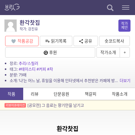
환각찻집
작가
제안
작가: 강진유
작품공감
읽기목록
공유
숏코드복사
후원
작가소개
+
장르:
추리/스릴러
태그:
#테이스티
#커피
#차
분량: 79매
소개: ‘나’는 어느 날, 휴일을 이용해 인터넷에서 추천받은 카페에 방문한다. 그곳에서 커피 한 잔을 다 비울 새도 없이 뜻하지 않은 사람과 마주치게 된다.
더보기
작품
리뷰
단문응원
책갈피
작품소개
[공모전] 그 음료는 향기만을 남기고
리뷰어큐레이션
환각찻집