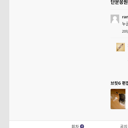
단문응
ra
누
20
브릿G 편
회차
공지
4