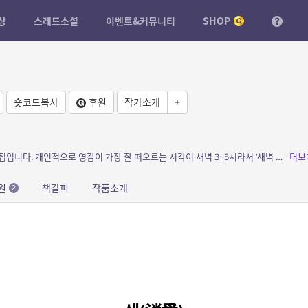
상
스레드소설
이벤트&커뮤니티
SHOP
숏코드복사
후원
작가소개
+
소개: 시상이 떠오를 때마다 적어놓은 시 모음집입니다. 개인적으로 영감이 가장 잘 떠오르는 시각이 새벽 3~5시라서 ‘새벽 세 詩’라고 이름짓게 되었습니다. 개인블로...
더보
원
책갈피
작품소개
2