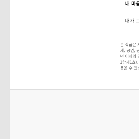
내 마
내가 
본 작품은 
제, 공연,
년 이하의 
1항제1호)
물을 수 있