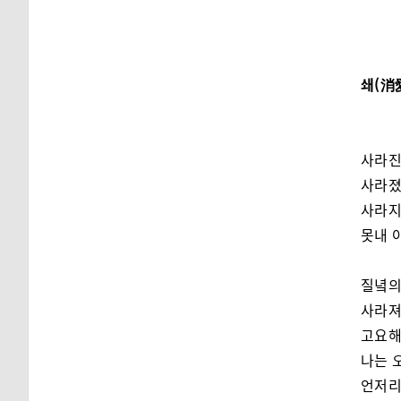
쇄(消
사라진
사라졌
사라지
못내 
질녘의
사라져
고요해
나는 
언저리