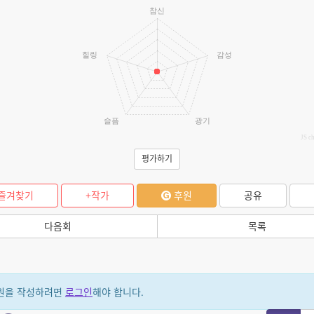
참신
힐링
감성
슬픔
광기
JS c
평가하기
즐겨찾기
+작가
후원
공유
다음회
목록
원을 작성하려면
로그인
해야 합니다.