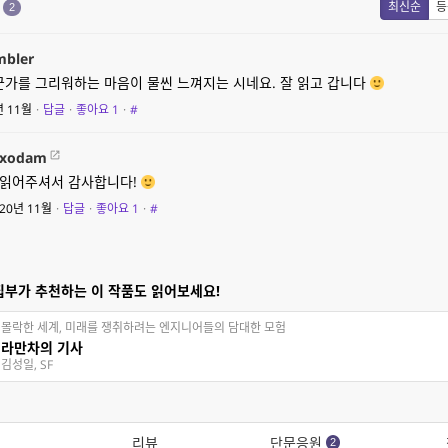
원
최신순
등
2
mbler
군가를 그리워하는 마음이 물씬 느껴지는 시네요. 잘 읽고 갑니다
년 11월
·
답글
·
좋아요
1
·
#
xodam
읽어주셔서 감사합니다!
20년 11월
·
답글
·
좋아요
1
·
#
집부가 추천하는 이 작품도 읽어보세요!
몰락한 세계, 미래를 쟁취하려는 엔지니어들의 담대한 모험
라만차의 기사
김성일, SF
리뷰
단문응원
2