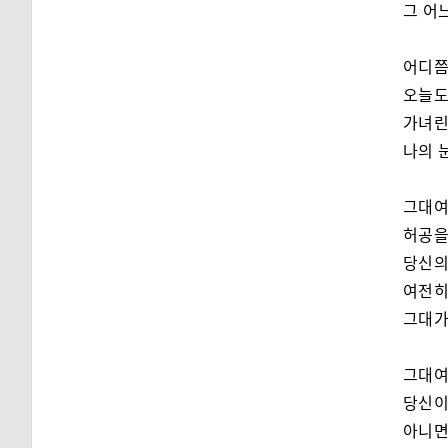
그 어
어디쯤
오늘도
가녀린
나의 
그대여
허공을
당신의
여전히
그대가
그대여
당신이
아니면