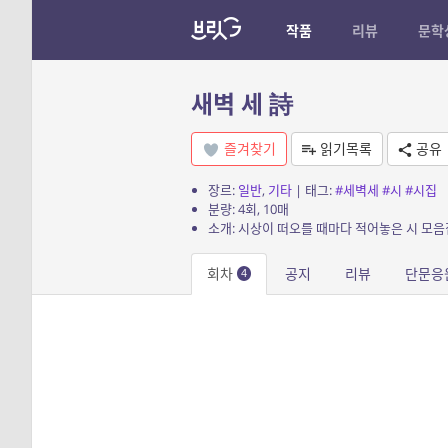
작품
리뷰
문학
새벽 세 詩
즐겨찾기
읽기목록
공유
장르:
일반
,
기타
| 태그:
#세벽세
#시
#시집
분량: 4회, 10매
회차
공지
리뷰
단문응
4