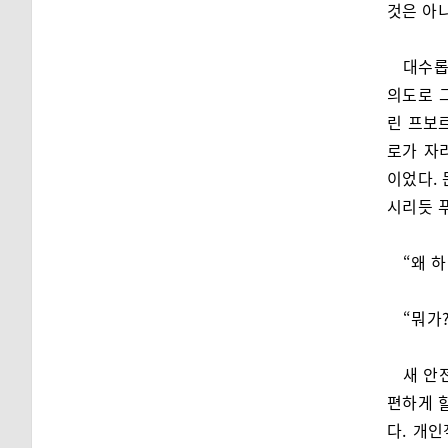
것은 아
대수롭
의도로 
린 프보
로가 자
이었다. 
시리듯 
“왜 
“뭐가?
새 안
편하게 
다. 개