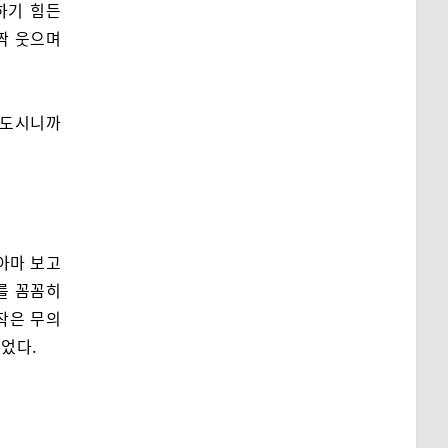
하기 힘든
짝 웃으며
 도시니까
아마 보고
를 꼼꼼히
작은 무의
었다.