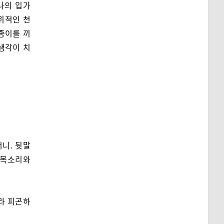
나의 입가
위적인 천
종이를 끼
생각이 치
니. 뒷말
 목소리와
라 피곤하