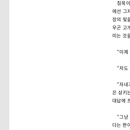
침묵이
에선 그
장의 빛
우곤 고
미는 것
“이제
“저도
“자네
은 삼키
대답에 
“그냥
다는 편