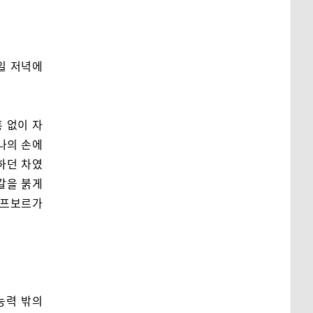
일 저녁에
 없이 자
나의 손에
하던 차였
칼을 붉게
 프보르가
능력 밖의