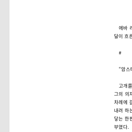
에바 
달이 흐
#
“암스
고개를
그의 의
차례에 
내려 하
닿는 한
부였다.