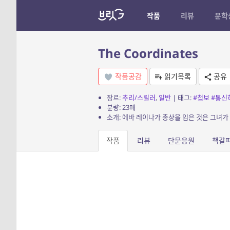
작품
리뷰
문학
The Coordinates
작품공감
읽기목록
공유
장르:
추리/스릴러
,
일반
| 태그:
#첩보
#통신
분량: 23매
소개: 에바 레이나가 총상을 입은 것은 그녀가
작품
리뷰
단문응원
책갈