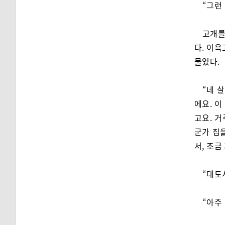
“그런
고개를
다. 이윽
물었다.
“네 
에요. 이
고요. 거
군가 집
서, 조금
“대도
“아주