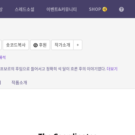
상
스레드소설
이벤트&커뮤니티
SHOP
숏코드복사
후원
작가소개
+
해석
 프보르의 후임으로 들어서고 정확히 석 달이 흐른 후의 이야기였다.
더보기
피
작품소개