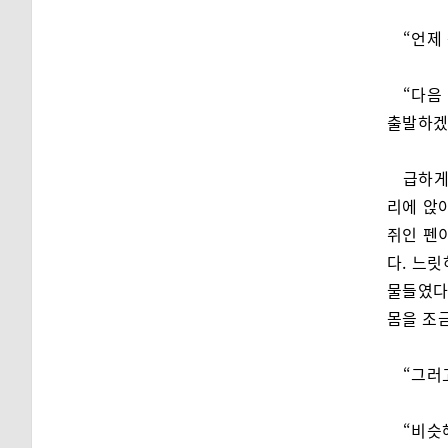
“언제
“다음
출발하겠
급하게
리에 앉
쥐인 펜
다. 느
물들였다
몸을 조
“그러
“비슷