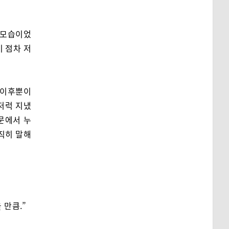
 모습이었
이 점차 저
 이후뿐이
럭저럭 지냈
방문에서 누
직히 말해
 만큼.”