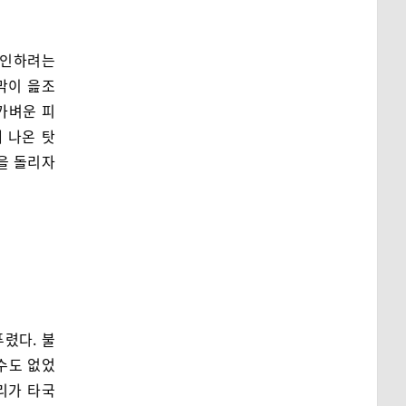
확인하려는
막이 읊조
가벼운 피
 나온 탓
선을 돌리자
렸다. 불
수도 없었
리가 타국