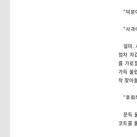
“덕분
“사과
설마.
점차 차
를 가로
가득 울
작 찾아볼
“후회
문득 
코트를 