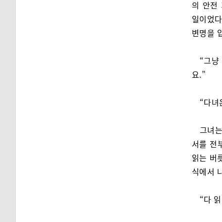
의 안전
일이었다
변명을 
“그냥
요.”
“다녀
그녀는
서를 전
읽는 버
식에서 
“다 