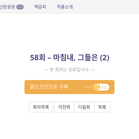
단문응원
책갈피
작품소개
113
58회 – 마침내, 그들은 (2)
— 본 회차는 유료입니다. —
골드코인으로 구매
1
100
회차목록
이전회
다음회
목록