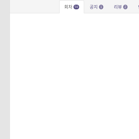
회차
공지
리뷰
59
1
2