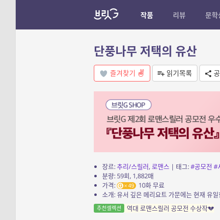
작품
리뷰
문학
단풍나무 저택의 유산
즐겨찾기
읽기목록
공
장르:
추리/스릴러
,
로맨스
| 태그:
#공모전
#
분량: 59회, 1,882매
가격:
10화 무료
49
역대 로맨스릴러 공모전 수상작💔
추천셀렉션