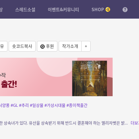
상
스레드소설
이벤트&커뮤니티
SHOP
유
숏코드복사
후원
작가소개
+
서양풍
#GL
#추리
#일상물
#가상시대물
#종이책출간
소개: 유서 깊은 메리요트 가문에는 현재 유일한 상속녀가 있다. 유산을 상속받기 위해 반드시 결혼해야 하는 엘리자벳은 밝고 솔직한 성격의 하녀 레티를 만난다. 아름답고 쓸쓸한 대저택에서...
더보