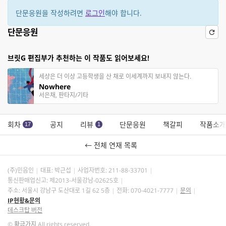
단문응원을 작성하려면
로그인
해야 합니다.
단문응원
브릿G 편집부가 추천하는 이 작품도 읽어보세요!
세상은 더 이상 고등학생을 산 채로 이세계까지 보내지 않는다.
Nowhere
서은채, 판타지/기타
회차
공지
리뷰
단문응원
책갈피
작품소개
17
1
← 전체 연재 목록
(주)민음인
대표: 박근섭
사업자번호:
211-88-33701
통신판매업신고: 제2013-서울강남-02625호
주소: 서울시 강남구 도산대로 1길 62 5층
전화: 070-4021-7777
문의
IP현황&문의
데스크탑 버전
©
황금가지
All rights reserved.