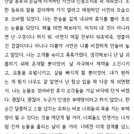
난날 동욱의 손길에 터져버린 서연의 신음소리로 꽉 채워졌다. 또
한 동욱의 팔을 잡아채며 가지 말라고 애원하던 서연의 모습으
로 오버랩 되었다. 나는 한숨을 길게 내쉬며 휴지를 뽑아 흐르
는 눈물을 닦았다. 해볼 테면 해보라지. 어차피 내 것이 아니라
면 난 구경이나 하지 뭐. 어쩐지 며칠 전부터 뒤죽박죽, 엉클어
진 잠결이더니 아니나 다를까 서연은 나를 비참하게 만들어 놓
고 말았다. 나는 고개를 숙이고 흑흑거렸다. 생각해보니 넌 날 괴
롭히기 위해 존재할 뿐이었어. 날 자극해서 체력을 소진시키
고, 요통을 유발시키고, 살을 빠지게 할 뿐이었어. 내가 원하
는 게 뭔지 너무도 잘 알면서 넌 항상 입을 꽉 다문 채 외면했
지. 나는 눈물로 젖어버린 휴지 조각들을 거실 바닥에 던져 버렸
다. 괜찮다, 괜찮아. 누군가 인생은 부메랑이라고 하지 않았나. 한
순간 달콤하고 스릴 넘치는 유희는 바로 너희들의 목을 치는 부메
랑이 될 수 있다는 것을 깨닫게 될 거야. 너희들도 언젠가는 나처
럼 진짜 눈물을 흘리는 날이 올 거야. 너에겐 이제 경계를 넘느