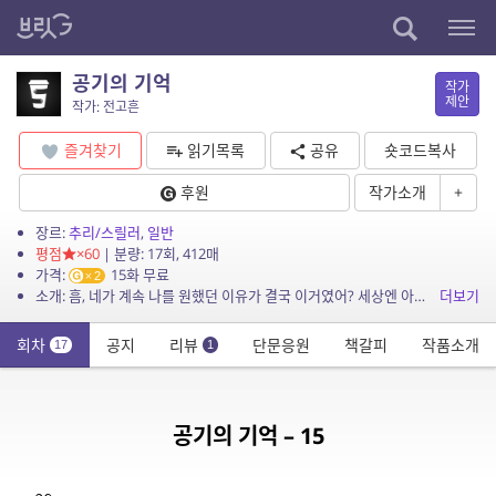
공기의 기억
작가
제안
작가: 전고흔
즐겨찾기
읽기목록
공유
숏코드복사
후원
작가소개
+
장르:
추리/스릴러
,
일반
평점
×60
| 분량: 17회, 412매
가격:
15화 무료
2
소개: 흠, 네가 계속 나를 원했던 이유가 결국 이거였어? 세상엔 아무도 모르게 행해지고 있는 일들이 많아. 하지만 그것들은 언젠가 드러나게 되어 있어. 공기는 알기 때문이지. 공기는 기...
더보기
회차
공지
리뷰
단문응원
책갈피
작품소개
17
1
공기의 기억 – 15