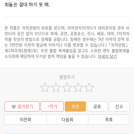
희들은 절대 하지 못 해.
본 작품은 저작권법의 보호를 받으며, 저작권자(브릿G가 대리권자일 경우 브
릿G)의 승인 없이 무단으로 복제, 공연, 공중송신, 전시, 배포, 대여, 2차적저
작물 작성의 방법으로 침해를 금합니다. 침해한 경우에는 5년 이하의 징역 또
는 5천만원 이하의 벌금에 처하거나 이를 병과할 수 있습니다.(「저작권법」
제136조제1항제1호). 또한 불법 복제물임을 알고도 소유한 경우 불법복제물
소지죄에 해당하여 무거운 법적 책임을 물을 수 있습니다.
자세히 보기
평점주기
즐겨찾기
+작가
후원
공유
신고
이전회
다음회
목록