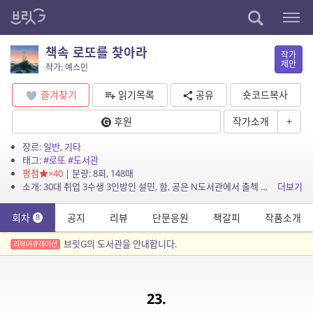
책속 로또를 찾아라
작가
제안
작가: 예스민
즐겨찾기
읽기목록
공유
숏코드복사
후원
작가소개
+
장르:
일반
,
기타
태그:
#로또
#도서관
평점
×40
| 분량: 8회, 148매
소개: 30대 취업 3수생 3인방인 설민, 함, 공은 N도서관에서 출첵 스터디중이다. 그러던 중 당첨된 로또가 도서관안에 숨겨져 있다는 소식을 듣는데…
더보기
회차
공지
리뷰
단문응원
책갈피
작품소개
8
브릿G의 도서관을 안내합니다.
리뷰어큐레이션
23.