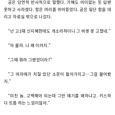
공은 당연히 반사적으로 말했다. 가혜도 어이없는 듯 답변
못하고 사라졌다. 함은 머리를 쥐어뜯었다. 공은 일단 함을 데
리고 자료실 밖으로 나갔다.
“넌 고1때 신지혜한테도 개소리하더니 그 버릇 못 고쳤네.”
“아 몰라. 나 왜 이러지.”
“그때 뭐라 그랬었더라?”
“그 여자애가 치질 있단 소문이 돌아가지고…그걸 물어봤
지.”
“미친 놈. 고백해야 되는데 그딴 얘기를 왜하냐고. 키스하
다 트름 하는 느낌이잖아.”