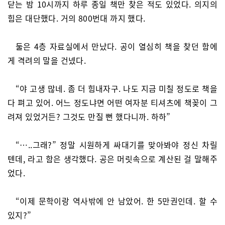
닫는 밤 10시까지 하루 종일 책만 찾은 적도 있었다. 의지의
힘은 대단했다. 거의 800번대 까지 했다.
둘은 4층 자료실에서 만났다. 공이 열심히 책을 찾던 함에
게 격려의 말을 건넸다.
“야 고생 많네. 좀 더 힘내자구. 나도 지금 미칠 정도로 책을
다 펴고 있어. 어느 정도냐면 어떤 여자분 티셔츠에 책꽂이 그
려져 있었거든? 그것도 만질 뻔 했다니까. 하하”
“…..그래?” 정말 시원하게 싸대기를 맞아봐야 정신 차릴
텐데, 라고 함은 생각했다. 공은 머릿속으로 계산된 걸 말해주
었다.
“이제 문학이랑 역사밖에 안 남았어. 한 5만권인데. 할 수
있지?”