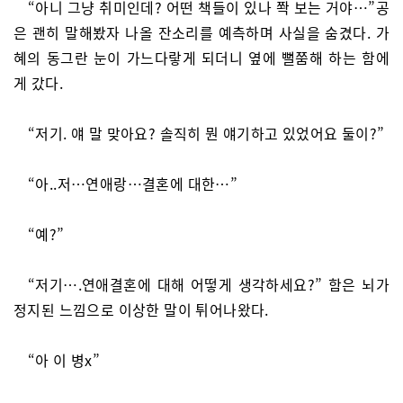
“아니 그냥 취미인데? 어떤 책들이 있나 쫙 보는 거야…”공
은 괜히 말해봤자 나올 잔소리를 예측하며 사실을 숨겼다. 가
혜의 동그란 눈이 가느다랗게 되더니 옆에 뻘쭘해 하는 함에
게 갔다.
“저기. 얘 말 맞아요? 솔직히 뭔 얘기하고 있었어요 둘이?”
“아..저…연애랑…결혼에 대한…”
“예?”
“저기….연애결혼에 대해 어떻게 생각하세요?” 함은 뇌가
정지된 느낌으로 이상한 말이 튀어나왔다.
“아 이 병x”