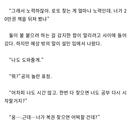
“그래서 노력하잖아. 로또 찾는 게 얼마나 노력인데. 너가 2
0만권 책을 뒤져 봤냐”
둘이 불 붙으려 하는 걸 감지한 함이 말리려고 사이에 들어
갔다. 하지만 예상 밖의 말이 설민 입에서 나왔다.
“나도 도와줄게.”
“뭐?”공의 놀란 표정.
“어차피 나도 시간 많고. 한번 다 찾으면 너도 공부 다시 시
작할거지?”
“응….근데…너가 복권 찾으면 어떡할 건데?”