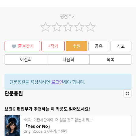
평점주기
즐겨찾기
+작가
후원
공유
신고
이전회
다음회
목록
단문응원을 작성하려면
로그인
해야 합니다.
단문응원
브릿G 편집부가 추천하는 이 작품도 읽어보세요!
"에라, 이판사판이야. 더 잃을 것도 없는데 뭐..."
「Yes or No」
OriginCode, SF/추리/스릴러