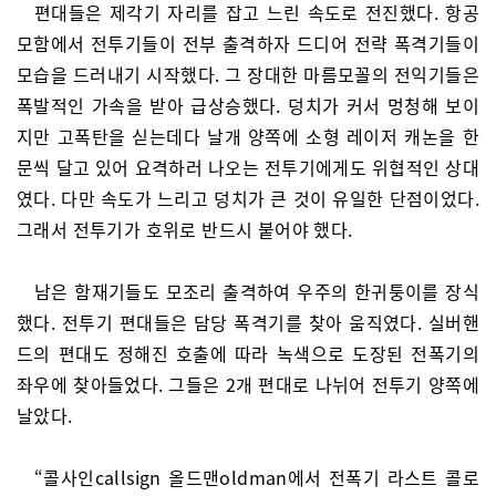
편대들은 제각기 자리를 잡고 느린 속도로 전진했다. 항공
모함에서 전투기들이 전부 출격하자 드디어 전략 폭격기들이
모습을 드러내기 시작했다. 그 장대한 마름모꼴의 전익기들은
폭발적인 가속을 받아 급상승했다. 덩치가 커서 멍청해 보이
지만 고폭탄을 싣는데다 날개 양쪽에 소형 레이저 캐논을 한
문씩 달고 있어 요격하러 나오는 전투기에게도 위협적인 상대
였다. 다만 속도가 느리고 덩치가 큰 것이 유일한 단점이었다.
그래서 전투기가 호위로 반드시 붙어야 했다.
남은 함재기들도 모조리 출격하여 우주의 한귀퉁이를 장식
했다. 전투기 편대들은 담당 폭격기를 찾아 움직였다. 실버핸
드의 편대도 정해진 호출에 따라 녹색으로 도장된 전폭기의
좌우에 찾아들었다. 그들은 2개 편대로 나뉘어 전투기 양쪽에
날았다.
“콜사인callsign 올드맨oldman에서 전폭기 라스트 콜로