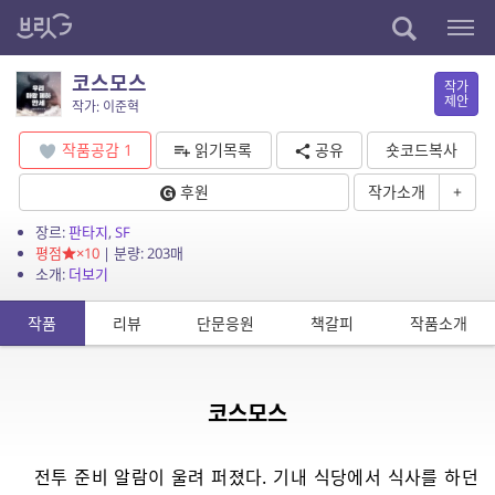
코스모스
작가
제안
작가: 이준혁
작품공감
1
읽기목록
공유
숏코드복사
후원
작가소개
+
장르:
판타지
,
SF
평점
×10
| 분량: 203매
소개:
더보기
작품
리뷰
단문응원
책갈피
작품소개
코스모스
전투 준비 알람이 울려 퍼졌다. 기내 식당에서 식사를 하던