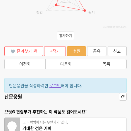
잔인
광기
JS chart by amCharts
평가하기
즐겨찾기
+작가
후원
공유
신고
이전회
다음회
목록
단문응원을 작성하려면
로그인
해야 합니다.
단문응원
브릿G 편집부가 추천하는 이 작품도 읽어보세요!
그 다락방에서는 무언가가 있다.
거대한 검은 거미