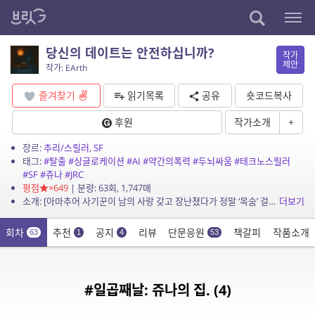
당신의 데이트는 안전하십니까?
작가
제안
작가: EArth
즐겨찾기
읽기목록
공유
숏코드복사
후원
작가소개
+
장르:
추리/스릴러
,
SF
태그:
#탈출
#싱글로케이션
#AI
#약간의폭력
#두뇌싸움
#테크노스릴러
#SF
#쥬나
#JRC
평점
×649
| 분량: 63회, 1,747매
소개: [아마추어 사기꾼이 남의 사랑 갖고 장난쳤다가 정말 ‘목숨’ 걸고 수습하는 이야기.] 자신의 썸녀를 내놓으라는 미친놈. 전 남친이 아니라고 하지만 믿지도 않고...
더보기
회차
추천
공지
리뷰
단문응원
책갈피
작품소개
63
1
4
53
#일곱째날: 쥬나의 집. (4)