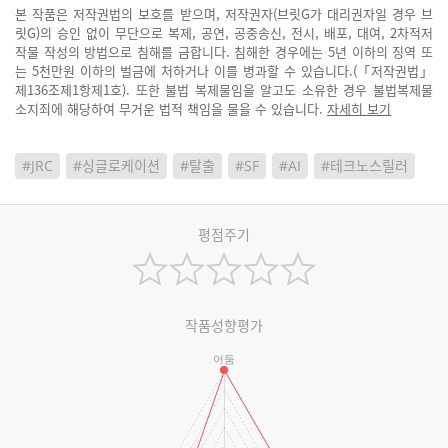
본 작품은 저작권법의 보호를 받으며, 저작권자(브릿G가 대리권자일 경우 브
릿G)의 승인 없이 무단으로 복제, 공연, 공중송신, 전시, 배포, 대여, 2차적저
작물 작성의 방법으로 침해를 금합니다. 침해한 경우에는 5년 이하의 징역 또
는 5천만원 이하의 벌금에 처하거나 이를 병과할 수 있습니다.(「저작권법」
제136조제1항제1호). 또한 불법 복제물임을 알고도 소유한 경우 불법복제물
소지죄에 해당하여 무거운 법적 책임을 물을 수 있습니다.
자세히 보기
#JRC
#싱글로케이션
#탈출
#SF
#AI
#테크노스릴러
평점주기
작품성향평가
어둠