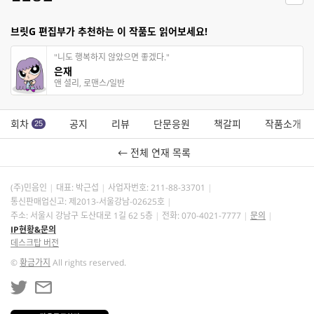
브릿G 편집부가 추천하는 이 작품도 읽어보세요!
"니도 행복하지 않았으면 좋겠다."
은재
앤 셜리, 로맨스/일반
회차
공지
리뷰
단문응원
책갈피
작품소개
25
← 전체 연재 목록
(주)민음인
대표: 박근섭
사업자번호:
211-88-33701
통신판매업신고: 제2013-서울강남-02625호
주소: 서울시 강남구 도산대로 1길 62 5층
전화: 070-4021-7777
문의
IP현황&문의
데스크탑 버전
©
황금가지
All rights reserved.