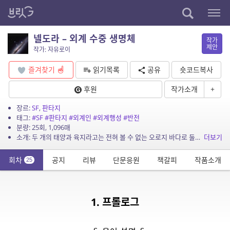
넬도라 – 외계 수중 생명체
작가
제안
작가: 자유로이
즐겨찾기
읽기목록
공유
숏코드복사
후원
작가소개
+
장르:
SF
,
판타지
태그:
#SF
#판타지
#외계인
#외계행성
#반전
분량: 25회, 1,096매
소개: 두 개의 태양과 육지라고는 전혀 볼 수 없는 오로지 바다로 둘러싸인 행성, 앨보르던. 이 소설은 앨보르던 행성을 지배하는 지적 수중 생명체, 넬도라의 이야기입니다. 우리와 너무...
더보기
회차
공지
리뷰
단문응원
책갈피
작품소개
25
1. 프롤로그