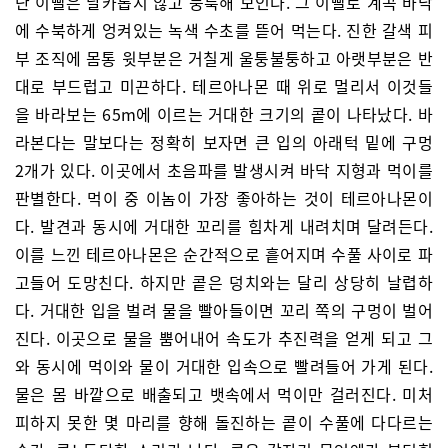
난 이빨은 날카롭지 않고 뭉툭해 보인다. 그 이빨로 계곡 바닥
에 수북하게 엉켜있는 녹색 수초를 뜯어 먹는다. 진한 갈색 피
부 조직에 몸통 윗부분은 거칠게 울퉁불퉁하고 아랫부분은 반
대로 부드럽고 미끈하다. 테르아나몬 때 위로 멀리서 이것들
을 바라보는 65m에 이르는 거대한 크기의 콭이 나타났다. 바
라본다는 말보다는 정확히 보자면 큰 입의 아래턱 밑에 구멍
2개가 있다. 이곳에서 초음파를 발생시켜 바닥 지형과 먹이를
판별한다. 먹이 중 이놈이 가장 좋아하는 것이 테르아나몬이
다. 발견과 동시에 거대한 꼬리를 힘차게 내려치며 달려든다.
이를 느낀 테르아나몬은 순간적으로 흩어지며 수풀 사이로 파
고들어 도망친다. 하지만 콭은 덩치와는 달리 상당히 날렵하
다. 거대한 입을 벌려 물을 빨아들이면 꼬리 쪽의 구멍이 벌어
진다. 이곳으로 물을 뿜어내어 속도가 추진력을 얻게 되고 그
와 동시에 먹이와 물이 거대한 입속으로 빨려들어 가게 된다.
물은 몸 바깥으로 배출되고 뱃속에서 먹이만 걸러진다. 미처
피하지 못한 몇 마리를 향해 돌진하는 콭이 수풀에 다다르는