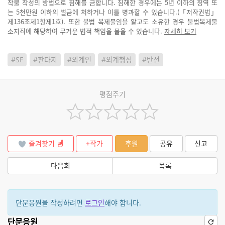
작물 작성의 방법으로 침해를 금합니다. 침해한 경우에는 5년 이하의 징역 또
는 5천만원 이하의 벌금에 처하거나 이를 병과할 수 있습니다.(「저작권법」
제136조제1항제1호). 또한 불법 복제물임을 알고도 소유한 경우 불법복제물
소지죄에 해당하여 무거운 법적 책임을 물을 수 있습니다.
자세히 보기
#SF
#판타지
#외계인
#외계행성
#반전
평점주기
즐겨찾기
+작가
후원
공유
신고
다음회
목록
단문응원을 작성하려면
로그인
해야 합니다.
단문응원