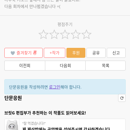
다음 회차에서 만나뵙겠습니다 =(
평점주기
즐겨찾기
+작가
후원
공유
신고
이전회
다음회
목록
단문응원을 작성하려면
로그인
해야 합니다.
단문응원
브릿G 편집부가 추천하는 이 작품도 읽어보세요!
“잘 먹겠습니다!”
제 제삿밥에는 곤약쌀을 섞어주시면 감사하겠습니다