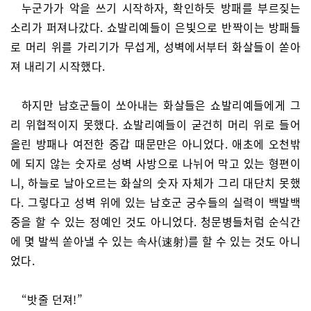
누군가가 악을 쓰기 시작하자, 확인하듯 방패를 부르짖는
소리가 퍼져나갔다. 쇼발리예들이 은빛으로 반짝이는 방패들
로 머리 위를 가리기가 무섭게, 성벽에서부터 화살들이 쏟아
져 내리기 시작했다.
하지만 남호군들이 쏘아내는 화살들은 쇼발리예들에게 그
리 위협적이지 못했다. 쇼발리예들이 굳건히 머리 위로 들어
올린 방패나 여전한 중갑 때문만은 아니었다. 애초에 오천밖
에 되지 않는 숫자로 성벽 사방으로 나뉘어 막고 있는 형편이
니, 하늘로 날아오르는 화살의 숫자 자체가 그리 대단치 못했
다. 그렇다고 성벽 위에 있는 남호군 궁수들의 실력이 백발백
중을 할 수 있는 정예인 것도 아니었다. 청문병들처럼 순식간
에 몇 발씩 쏟아낼 수 있는 속사(速射)를 할 수 있는 것도 아니
었다.
“밧줄 던져!”