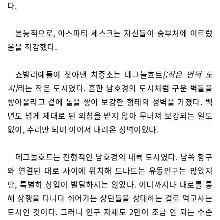
다.
본능적으로, 아스파티 세스크는 자신들이 승부처에 이르렀
음을 직감했다.
쇼발리예들이 찾아낸 치중소는 데그눌호트
[;작은 언덕 도
시]
라는 작은 도시였다. 흔한 남호경의 도시처럼 구운 벽돌을
쌓아올리고 겉에 돌을 쌓아 보강한 형태의 성벽을 가졌다. 백
년도 넘게 제대로 된 외침을 받지 않아 무너져 보강되는 일도
없이, 수리만 되며 이어져 내려온 성벽이었다.
데그눌호트는 전형적인 남호경의 내륙 도시였다. 남쪽 항구
와 연결된 대로 사이에 위치해 드나드는 유동인구는 많았지
만, 특별히 상업이 발달하지는 않았다. 어디까지나 대로를 통
해 상행을 다니다 쉬어가는 상단들을 상대하는 걸로 먹고사는
도시인 것이다. 그러니 인구 자체도 2만이 조금 안 되는 수준