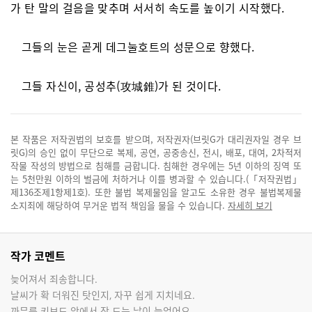
가 탄 말의 걸음을 맞추며 서서히 속도를 높이기 시작했다.
그들의 눈은 곧게 데그눌호트의 성문으로 향했다.
그들 자신이, 공성추(攻城錐)가 된 것이다.
본 작품은 저작권법의 보호를 받으며, 저작권자(브릿G가 대리권자일 경우 브
릿G)의 승인 없이 무단으로 복제, 공연, 공중송신, 전시, 배포, 대여, 2차적저
작물 작성의 방법으로 침해를 금합니다. 침해한 경우에는 5년 이하의 징역 또
는 5천만원 이하의 벌금에 처하거나 이를 병과할 수 있습니다.(「저작권법」
제136조제1항제1호). 또한 불법 복제물임을 알고도 소유한 경우 불법복제물
소지죄에 해당하여 무거운 법적 책임을 물을 수 있습니다.
자세히 보기
작가 코멘트
늦어져서 죄송합니다.
날씨가 확 더워진 탓인지, 자꾸 쉽게 지치네요.
까무룩 키보드 앞에서 잠 드는 날이 늘었어요.