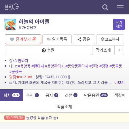
하늘의 아이들
작가
제안
작가: 문낭호
즐겨찾기
읽기목록
공유
숏코드복사
후원
작가소개
+
장르:
판타지
태그:
#동양풍
#판타지
#동양판타지
#동양풍판타지
#전쟁
#정쟁
#몽골풍
#군상극
평점
×12188
| 분량: 374회, 11,000매
소개: 거대한 초원의 제국을 지배하는 대칸이 쓰러지고, 그 자리를 두고 다투는 대 쿠릴타이와 옥패수탐이 열린다. 하지만 무사히 치러져야 할 대 쿠릴타이와 옥패수탐은 예상 못한 사태를 마주...
더보기
회차
추천
공지
리뷰
단문응원
책갈피
374
1
3
2
494
작품소개
동양풍 작품(휴재 중)
리뷰어큐레이션