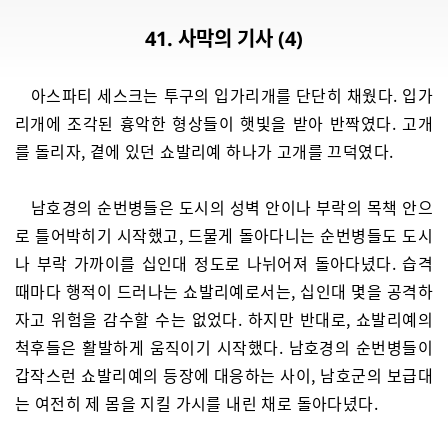
41. 사막의 기사 (4)
아스파티 세스크는 투구의 입가리개를 단단히 채웠다. 입가
리개에 조각된 흉악한 형상들이 햇빛을 받아 반짝였다. 고개
를 돌리자, 곁에 있던 쇼발리예 하나가 고개를 끄덕였다.
남호경의 순번병들은 도시의 성벽 안이나 부락의 목책 안으
로 틀어박히기 시작했고, 드물게 돌아다니는 순번병들도 도시
나 부락 가까이를 십인대 정도로 나뉘어져 돌아다녔다. 습격
때마다 행적이 드러나는 쇼발리예로서는, 십인대 몇을 공격하
자고 위험을 감수할 수는 없었다. 하지만 반대로, 쇼발리예의
척후들은 활발하게 움직이기 시작했다. 남호경의 순번병들이
갑작스런 쇼발리예의 등장에 대응하는 사이, 남호군의 보급대
는 여전히 제 몸을 지킬 가시를 내린 채로 돌아다녔다.