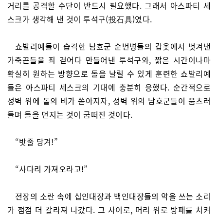
거리를 공격할 수단이 반드시 필요했다. 그래서 아스파티 세
스크가 생각해 낸 것이 투석구(投石具)였다.
쇼발리예들이 습격한 남호군 순번병들의 갑옷에서 벗겨낸
가죽끈들을 죄 걷어다 만들어낸 투석구와, 짧은 시간이나마
확실히 원하는 방향으로 돌을 날릴 수 있게 훈련한 쇼발리예
들은 아스파티 세스크의 기대에 충분히 응했다. 순간적으로
성벽 위에 돌의 비가 쏟아지자, 성벽 위의 남호군들이 움츠러
들며 돌을 던지는 것이 굼떠진 것이다.
“밧줄 당겨!”
“사다리 가져오라고!”
전장의 소란 속에 십인대장과 백인대장들의 악을 쓰는 소리
가 점점 더 갈라져 나갔다. 그 사이로, 머리 위로 방패를 치켜