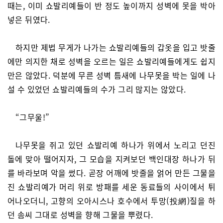
때는, 이미 쇼발리예들이 반 정도 높이까지 성벽에 못을 박아
넣은 뒤였다.
하지만 제법 무게가 나가는 쇼발리예들의 갑옷을 입고 밧줄
에만 의지한 채로 성벽을 오르는 일은 쇼발리예들에게도 쉽지
만은 않았다. 덕분에 무른 성벽 틈새에 나무못을 박는 일에 나
설 수 있었던 쇼발리예들의 수가 그리 많지는 않았다.
“그무울!”
나무못을 쥐고 있던 쇼발리예 하나가 위에서 노리고 던진
돌에 맞아 떨어지자, 그 모습을 지켜보던 백인대장 하나가 뒤
를 바라보며 악을 썼다. 곧장 어깨에 밧줄을 얽어 만든 그물을
진 쇼발리예가 머리 위로 방패를 세운 동료들의 사이에서 튀
어나오더니, 고향의 오아시스나 호수에서 투망(投網)질을 하
던 솜씨 그대로 성벽을 향해 그물을 뿌렸다.