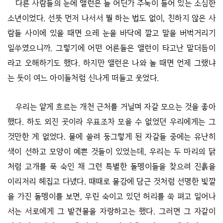
다른 사람들의 눈에 앨런은 늘 어딘가 주눅이 들어 있는 소심한
소년이었다. 선뜻 먼저 나서서 뭘 하는 법도 없이, 친하지 않은 사
람들 사이에 있을 때면 으레 눈을 바닥에 깔고 말을 버벅거리기
일쑤였으니까. 그렇기에 어떤 어른들은 앨런이 타고난 말더듬이
라고 오해하기도 했다. 하지만 앨런은 나와 놀 때면 언제 그랬냐
는 듯이 여느 아이들처럼 신나게 떠들고 웃었다.
우리는 얕게 흐르는 개천 근처를 거닐며 자갈 모으는 것을 좋아
했다. 하도 외진 곳이라 우표조차 모을 수 없었던 우리에게는 그
것만한 게 없었다. 물에 쓸려 둥그렇게 된 자갈들 중에는 유난히
색이 선하고 모양이 예쁜 것들이 있었는데, 우리는 두 마리의 닭
처럼 고개를 푹 숙인 채 그런 특별한 돌멩이들을 찾으려 진흙을
이리저리 헤집고 다녔다. 때때로 물감에 담근 것처럼 선명한 빛깔
을 가진 돌멩이를 보면, 우린 숙이고 있던 허리를 쑥 펴고 일어나
서는 서로에게 그 발견물을 자랑하고는 했다. 그러면 그 자갈이