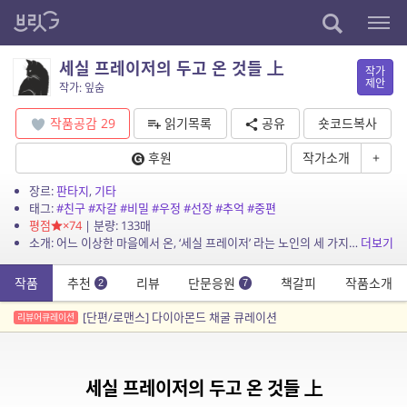
세실 프레이저의 두고 온 것들 上
작가
제안
작가: 잎숨
작품공감
29
읽기목록
공유
숏코드복사
후원
작가소개
+
장르:
판타지
,
기타
태그:
#친구
#자갈
#비밀
#우정
#선장
#추억
#중편
평점
×74
| 분량: 133매
소개: 어느 이상한 마을에서 온, ‘세실 프레이저’ 라는 노인의 세 가지 추억 이야기.
더보기
작품
추천
리뷰
단문응원
책갈피
작품소개
2
7
[단편/로맨스] 다이아몬드 채굴 큐레이션
리뷰어큐레이션
세실 프레이저의 두고 온 것들 上