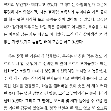
크기의 무언가가 떠다니고 있었다. 그 형체는 아침의 안개 때문에
뚜렷하지는 않았지만, 나는 뿔처럼 뾰족하게 튀어나온 기움 돛대
와 활짝 펼친 사각형 돛의 윤곽을 쉬이 알아볼 수 있었다. 그것은
내가 강가에 띄우고는 하던 작은 종이배도 아니었고, 호수를 노니
는 어부의 낡은 카누 따위도 아니었다. 그건 내가 살아생전 본 적
없는 가장 멋지고 늠름한 배의 모습을 하고 있었다.
배는 광장 한 가운데에 착륙했다. 우리는 아침을 먹는 것도 거
르고 너나 할 것 없이 그 신비한 배 앞에 우르르 모여들었다. 배는
삽화로만 보았던 18세기 상인들의 선박처럼 커다랗고 늠름했다.
수 백 개가 넘는 직사각형 판자들이 서로 빽빽하게 붙어서 그 굴
곡진 선체를 만들었고, 하늘을 찔러버릴 듯이 솟은 세 개의 커다
란 돛대에는 멋진 망루와 긴 밧줄, 그리고 팔랑거리는 줄사다리가
달려 있었다. 그리고 그 밑에는 오두막 몇 채가 들어설 수 있을 만
큼 커다란 갑판이 있었는데, 정작 선원은 한 명도 없고 웬 오크통