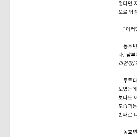
렇다면 
으로 답
“이러
동호변
다. 남
리천장]
투루다
보였는데
보다도 
모습과는
번째로 
동호변