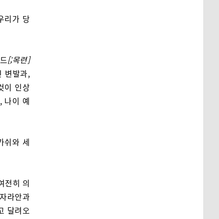
우리가 당
바드
[;목련]
 변발과,
것이 인상
 나이 예
가쉬와 세
여전히 의
 자라안과
고 달려오