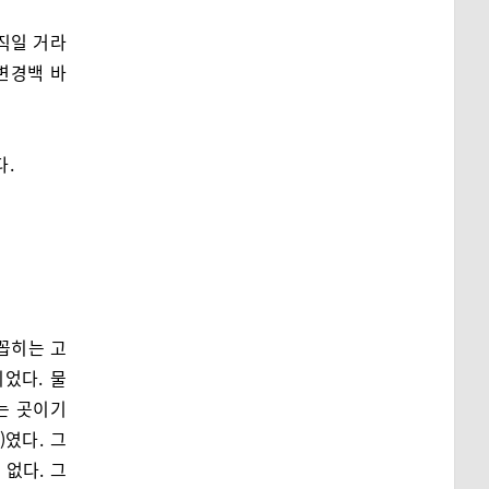
직일 거라
변경백 바
다.
꼽히는 고
었다. 물
는 곳이기
였다. 그
없다. 그