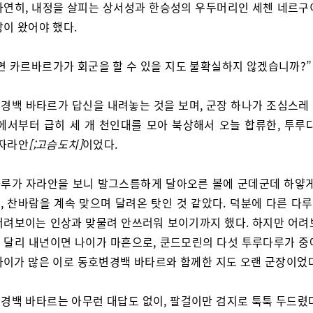
자연히, 내정을 살피는 상서성과 한승성의 우두머리인 세첸 네르구
장이 왔어야 했다.
면 카르바르가가 회군을 할 수 있을 지도 불확실하지 않겠습니까?”
경백 바타르가 답신을 내려놓는 것을 보며, 군장 하나가 조심스레
부에서부터 급히 세 개 천인대를 모아 북상해서 오늘 합류한, 투루
자라안
[;고슴도치]
이었다.
루가 자라안을 보니 발그스름하게 달아오른 볼에 군데군데 하얗게
, 찬바람을 계속 맞으며 달려온 탓인 것 같았다. 덕분에 다른 다
어려보이는 인상과 맞물려 안쓰러워 보이기까지 했다. 하지만 어려
 달리 내년이면 나이가 마흔으로, 쿤드모린의 다섯 투루다루가 중
나이가 많은 이로 동호변경백 바타르와 함께한 지도 오랜 군장이었다
경백 바타르는 아무런 대답도 없이, 팔걸이만 검지로 툭툭 두드렸