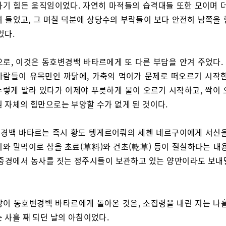
하기 힘든 움직임이었다. 자연히 마적들의 습격대들 또한 모이며 더
려 들었고, 그 며칠 덕분에 상당수의 부락들이 보다 안전히 남쪽을 
었다.
으로, 이것은 동호변경백 바타르에게 또 다른 부담을 안겨 주었다.
사람들이 유목민인 까닭에, 가축의 먹이가 문제로 떠오르기 시작한
누렇게 말라 있다가 이제야 푸릇하게 물이 오르기 시작하고, 싹이 
원 자체의 힘만으로는 부양할 수가 없게 된 것이다.
경백 바타르는 즉시 황도 텡게르어뤄의 세첸 네르구이에게 서신을
이와 말먹이로 삼을 초료(草料)와 건초(乾草) 등이 절실하다는 내용
 중경에서 농사를 짓는 정주시들이 보관하고 있는 양만이라도 보내
장이 동호변경백 바타르에게 돌아온 것은, 소집령을 내린 지는 나흘
 사흘 째 되던 날의 아침이었다.