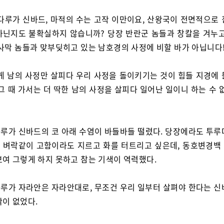
다루가 신바드, 마적의 수는 고작 이만이요, 산왕국이 전면적으로 
아닌지도 불확실하지 않습니까? 당장 반란군 놈들과 창칼을 겨누고
 사막 놈들과 맞부딪히고 있는 남호경의 사정에 비할 바가 아닙니다!
게 남의 사정만 살피다 우리 사정을 돌이키기는 것이 힘들 지경에 
그 때 가서는 더 딱한 남의 사정을 살피다 일어난 일이니 하는 수 
루가 신바드의 코 아래 수염이 바들바들 떨렸다. 당장에라도 투루
 벼락같이 고함이라도 지르고 화를 터트리고 싶은데, 동호변경백
보여 그렇게 하지 못하고 참는 기색이 역력했다.
루가 자라안은 자라안대로, 무조건 우리 일부터 살펴야 한다는 신
짝이 없었다.