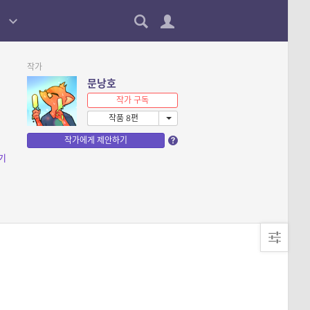
작가
문낭호
작가 구독
작품 8편
작가에게 제안하기
기