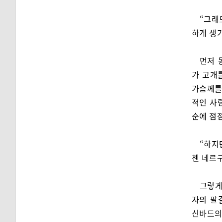
“그래
하게 생기
먼저 
가 고개
가슴께를
적인 사
순에 점
“하지
첸 네르
그렇게
자의 팔
신바드의