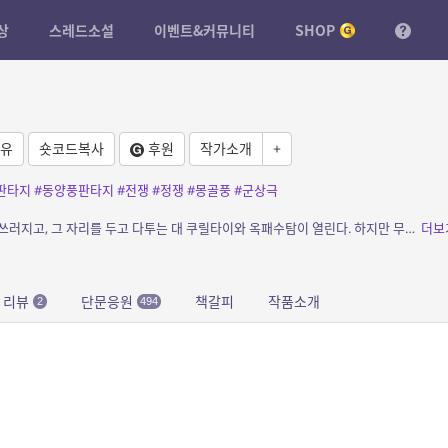
상
스레드소설
이벤트&커뮤니티
SHOP
유
숏코드복사
후원
작가소개
+
판타지
#동양풍판타지
#전쟁
#정쟁
#몽골풍
#군상극
소개: 거대한 초원의 제국을 지배하는 대칸이 쓰러지고, 그 자리를 두고 다투는 대 쿠릴타이와 옥패수탐이 열린다. 하지만 무사히 치러져야 할 대 쿠릴타이와 옥패수탐은 예상 못한 사태를 마주...
더보
리뷰
단문응원
책갈피
작품소개
2
494