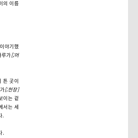
이의 이름
 이야기했
다루가
[;머
 튼 곳이
루가
[;천장]
보이는 겉
에서는 세
.
다.