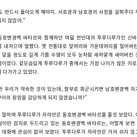
도 반드시 돌아오게 해야지. 서호경과 남호경의 사정을 살펴주다 
지 않았어.”
동호변경백 바타르와 함께하던 여덟 천인대의 투루다루가인 신
를 내저으며 말했다. 옛 전통대로 앞머리와 가운데머리를 밀어버린
 덮을 정도로 길게 기름 수염이 모두 눈처럼 새하얗게 새어버린 
람이었다. 겉모습답게 투루다루가 중에서는 가장 나이가 많은 이로,
점 다가가고 있었다.
만 우리가 약속한 것이 있는데, 함부로 회군시키면 남호변경백 자
구이의 원망을 감당하게 되지 않겠습니까?”
 말하며 투루다루가 자라안은 동호변경백 바타르를 흘낏 보았다. 
걸이만 검지로 두드리고 있는 동호변경백 바타르는, 어떻게 보면
 대화에 관심이 없어 보였다. 투루다루가 자라안은 거의 쉬지 않