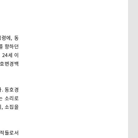
령에, 동
를 향하던
 24세 이
 동호변경백
. 동호경
는 소리로
이, 소집을
마적들로서