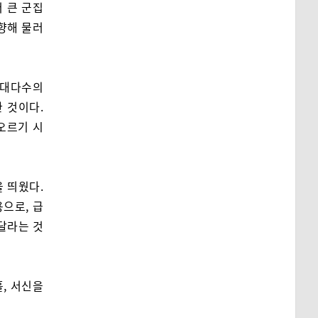
 큰 군집
향해 물러
 대다수의
 것이다.
오르기 시
 띄웠다.
으로, 급
달라는 것
, 서신을