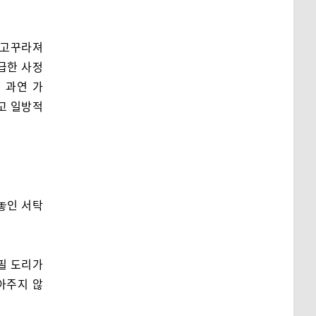
 고꾸라져
급한 사정
 과연 가
고 일방적
놓인 서탁
필 도리가
아주지 않