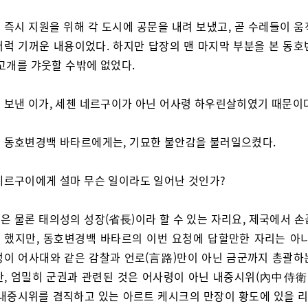
 즉시 지원을 위해 각 도시에 공문을 내려 보냈고, 곧 수레들이 움
저럭 기꺼운 내용이었다. 하지만 답장의 맨 마지막 부분을 본 동호
 고개를 갸웃할 수밖에 없었다.
 보낸 이가, 세첸 네르구이가 아닌 어사령 하우린살히였기 때문이
 동호변경백 바타르에게는, 기묘한 불안감을 불러일으켰다.
네르구이에게 설마 무슨 일이라도 일어난 것인가?
은 물론 태의성의 성장(省長)이라 할 수 있는 자리요, 제국에서 손
 했지만, 동호변경백 바타르의 이번 요청에 답할만한 자리는 아니
성이 어사대와 같은 감찰과 언로(言路)만이 아닌 금군까지 총괄하
만, 엄밀히 군권과 관련된 것은 어사령이 아닌 내중시위(內中侍衛)
 내중시위를 겸직하고 있는 아르트 케시크의 만장이 황도에 있을 리 