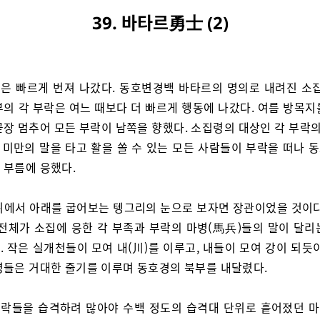
39. 바타르勇士 (2)
은 빠르게 번져 나갔다. 동호변경백 바타르의 명의로 내려진 소집
부의 각 부락은 여느 때보다 더 빠르게 행동에 나갔다. 여름 방목지
장 멈추어 모든 부락이 남쪽을 향했다. 소집령의 대상인 각 부락의
세 미만의 말을 타고 활을 쏠 수 있는 모든 사람들이 부락을 떠나
 부름에 응했다.
위에서 아래를 굽어보는 텡그리의 눈으로 보자면 장관이었을 것이다
 전체가 소집에 응한 각 부족과 부락의 마병(馬兵)들의 말이 달리
 작은 실개천들이 모여 내(川)를 이루고, 내들이 모여 강이 되듯
병들은 거대한 줄기를 이루며 동호경의 북부를 내달렸다.
락들을 습격하려 많아야 수백 정도의 습격대 단위로 흩어졌던 