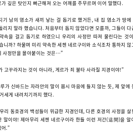
로가 깊은 탓인지 뻐근해져 오는 어깨를 주무르며 이어 말했다.
지기 남의 염소가 새끼 낳는 걸 돕기로 했거든, 내 집 염소가 땅에
 돌리지 말라 했습니다. 처음부터 돕지 않았다면 모를까, 그들이 다
 약속을 걸고 돕기로 하였으니 우리의 사정만 따져 물린다는 것이
겠습니까? 하물며 미리 약속한 세첸 네르구이와 소식조차 통하지 않
리 사정만을 몰아붙이는 것은…”
가 고꾸라지는 것이 아니라, 게르가 죄 불타 사라질 지경이야!”
루가 신바드는 자라안의 말이 몹시 마음에 들지 않는 듯, 제 앞에 
 거세게 내려치기까지 했다.
 우리 동호경의 백성들이 위급한 지경인데, 다른 호경의 사정을 살
단 말이야! 제아무리 세첸 네르구이라 한들 이런 저간(這間)을 알
어.”