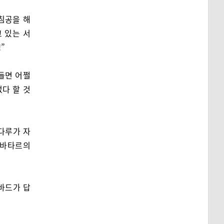
침공을 해
 있는 서
”
들면 어쩔
없다 할 것
다루가 자
 바타르의
바드가 답