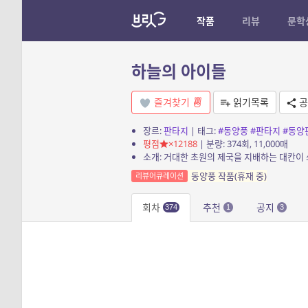
작품
리뷰
문학
하늘의 아이들
즐겨찾기
읽기목록
공
장르:
판타지
| 태그:
#동양풍
#판타지
#동양
평점
×12188
| 분량: 374회, 11,000매
동양풍 작품(휴재 중)
리뷰어큐레이션
회차
추천
공지
374
1
3