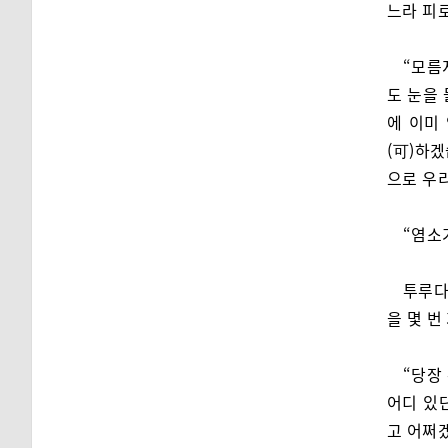
느라 피
“모름
도 눈을
에 이미
(可)하
으로 우
“염소
투루다
을 몇 번
“당장
어디 있
고 어쩌겠