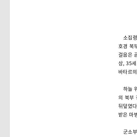
소집령
호경 북
걸음은 곧
상, 35
바타르의
하늘 
의 북부
뒤덮였다.
받은 마
군소부