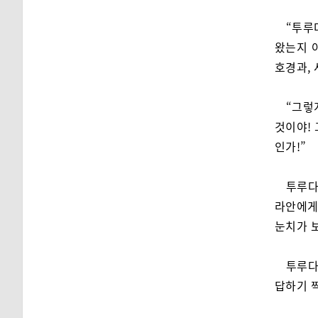
“투루
왔는지 
호경과,
“그렇
것이야! 
인가!”
투루다
라안에게
눈치가 
투루다
답하기 