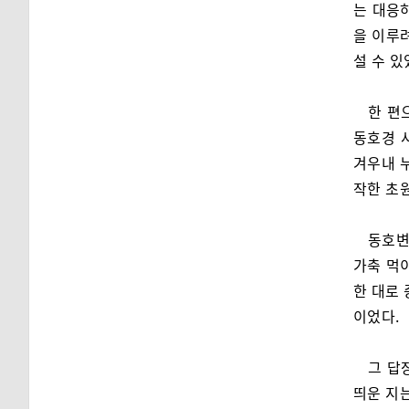
는 대응
을 이루
설 수 있
한 편
동호경 
겨우내 
작한 초
동호변
가축 먹
한 대로
이었다.
그 답
띄운 지는