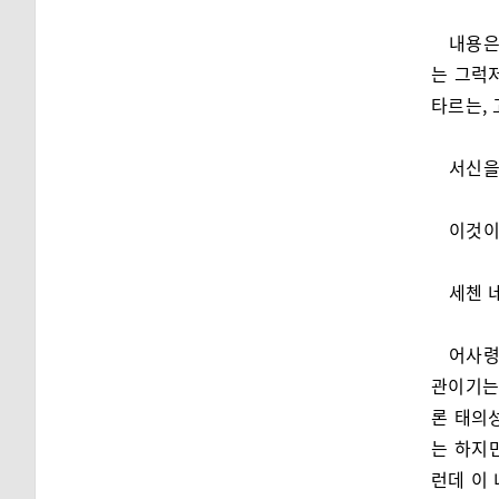
내용은
는 그럭
타르는,
서신을
이것이
세첸 
어사령
관이기는
론 태의
는 하지
런데 이