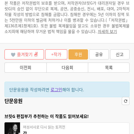
본 작품은 저작권법의 보호를 받으며, 저작권자(브릿G가 대리권자일 경우 브
릿G)의 승인 없이 무단으로 복제, 공연, 공중송신, 전시, 배포, 대여, 2차적저
작물 작성의 방법으로 침해를 금합니다. 침해한 경우에는 5년 이하의 징역 또
는 5천만원 이하의 벌금에 처하거나 이를 병과할 수 있습니다.(「저작권법」
제136조제1항제1호). 또한 불법 복제물임을 알고도 소유한 경우 불법복제물
소지죄에 해당하여 무거운 법적 책임을 물을 수 있습니다.
자세히 보기
즐겨찾기
+작가
후원
공유
신고
이전회
다음회
목록
단문응원을 작성하려면
로그인
해야 합니다.
단문응원
브릿G 편집부가 추천하는 이 작품도 읽어보세요!
여성서사로 다시 읽는 토끼전
간