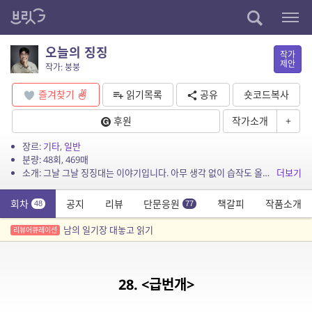
오늘의 징징
작가
제안
작가: 붕붕
즐겨찾기
읽기목록
공유
숏코드복사
후원
작가소개
+
장르:
기타
,
일반
분량: 48회, 469매
소개: 그날 그날 징징대는 이야기입니다. 아무 생각 없이 습작도 올리고, 독후감도 올릴 생각입니다.
더보기
회차
공지
리뷰
단문응원
책갈피
작품소개
48
77
남의 일기장 대놓고 읽기
리뷰어큐레이션
28. <급번개>