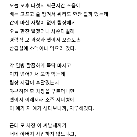
오늘 오후 다섯시 퇴근시간 즈음에
배는 고프고 술 땡겨서 뭐라도 한잔 할까 했는데
같이 마실 사람이 없어 팀장에게
오늘 한잔 빨쟀더니 사준다길래
경력직 모 과장과 셋이서 오손도손
삼겹살에 소맥이나 먹으러 갔다.
각 일병 깔끔하게 뚝딱 마시고
이차 넘어가서 꼬막 먹는데
팀장 지갑이 후달렸는지
야근하던 모 차장을 부르더니만
넷이서 이래저래 소주 서너병에
이 얘기 저 얘기 섞다보니까, 지루해졌다.
근데 모 차장 이 씨발새끼가
너네 아버지 사업하지 않느냐고,