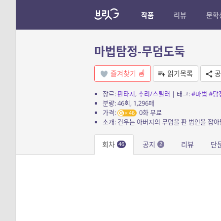
작품
리뷰
문학
마법탐정-무덤도둑
즐겨찾기
읽기목록
공
장르:
판타지
,
추리/스릴러
| 태그:
#마법
#탐
분량: 46회, 1,296매
가격:
0화 무료
46
회차
공지
리뷰
단
46
2