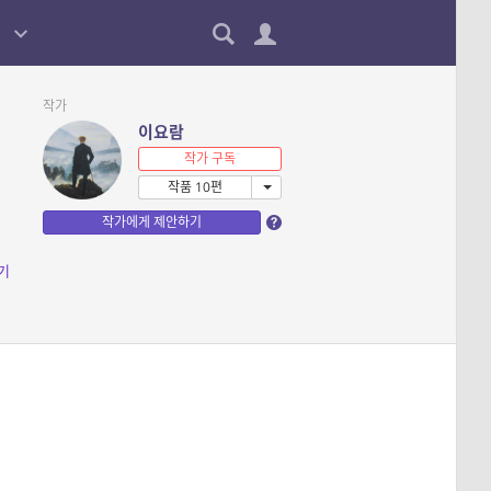
작가
이요람
작가 구독
작품 10편
작가에게 제안하기
기