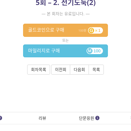
5회 – 2. 전기도둑(2)
— 본 회차는 유료입니다. —
골드코인으로 구매
1
100
또는
마일리지로 구매
100
회차목록
이전회
다음회
목록
리뷰
단문응원
2
1