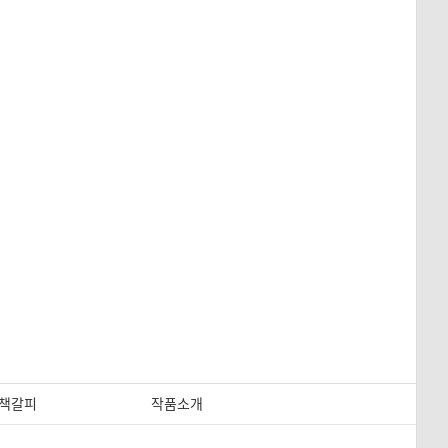
책갈피
작품소개