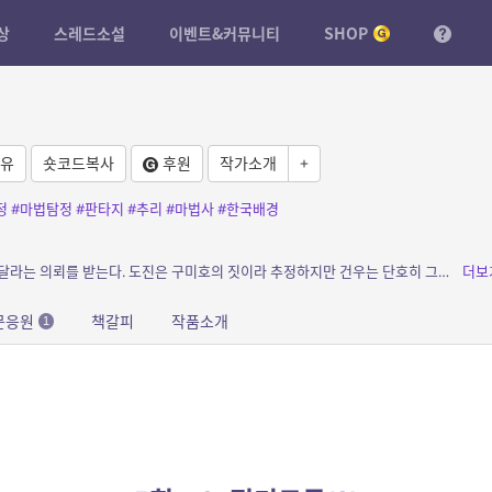
상
스레드소설
이벤트&커뮤니티
SHOP
유
숏코드복사
후원
작가소개
+
정
#마법탐정
#판타지
#추리
#마법사
#한국배경
소개: 건우는 아버지의 무덤을 판 범인을 잡아달라는 의뢰를 받는다. 도진은 구미호의 짓이라 추정하지만 건우는 단호히 그들의 짓은 아니라고 답하는데…. 과연 무덤을 파헤친 범인은...
더보
문응원
책갈피
작품소개
1