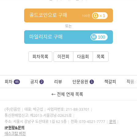
골드코인으로 구매
1
100
또는
마일리지로 구매
100
회차목록
이전회
다음회
목록
회차
공지
리뷰
단문응원
책갈피
작품
46
2
1
← 전체 연재 목록
(주)민음인
대표: 박근섭
사업자번호:
211-88-33701
통신판매업신고: 제2013-서울강남-02625호
주소: 서울시 강남구 도산대로 1길 62 5층
전화: 070-4021-7777
문의
IP현황&문의
데스크탑 버전