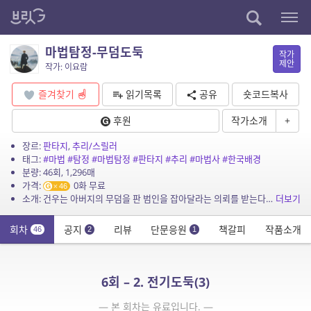
마법탐정-무덤도둑
작가
제안
작가: 이요람
즐겨찾기
읽기목록
공유
숏코드복사
후원
작가소개
+
장르:
판타지
,
추리/스릴러
태그:
#마법
#탐정
#마법탐정
#판타지
#추리
#마법사
#한국배경
분량: 46회, 1,296매
가격:
0화 무료
46
소개: 건우는 아버지의 무덤을 판 범인을 잡아달라는 의뢰를 받는다. 도진은 구미호의 짓이라 추정하지만 건우는 단호히 그들의 짓은 아니라고 답하는데…. 과연 무덤을 파헤친 범인은...
더보기
회차
공지
리뷰
단문응원
책갈피
작품소개
46
2
1
6회 – 2. 전기도둑(3)
— 본 회차는 유료입니다. —