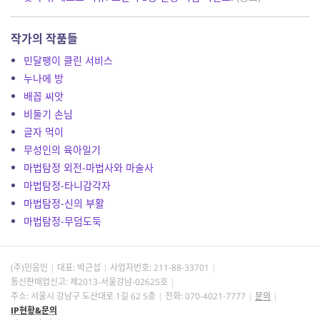
작가의 작품들
민달팽이 클린 서비스
누나에 방
배꼽 씨앗
비둘기 손님
글자 먹이
무성인의 육아일기
마법탐정 외전-마법사와 마술사
마법탐정-타니감각자
마법탐정-신의 부활
마법탐정-무덤도둑
(주)민음인
대표: 박근섭
사업자번호:
211-88-33701
통신판매업신고: 제2013-서울강남-02625호
주소: 서울시 강남구 도산대로 1길 62 5층
전화: 070-4021-7777
문의
IP현황&문의