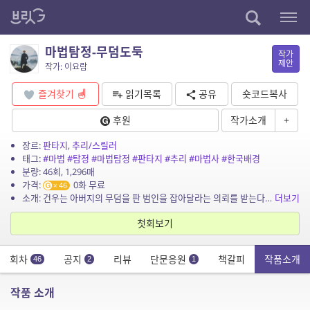
마법탐정-무덤도둑
작가
제안
작가: 이요람
즐겨찾기
읽기목록
공유
숏코드복사
후원
작가소개
+
장르:
판타지
,
추리/스릴러
태그:
#마법
#탐정
#마법탐정
#판타지
#추리
#마법사
#한국배경
분량: 46회, 1,296매
가격:
0화 무료
46
소개: 건우는 아버지의 무덤을 판 범인을 잡아달라는 의뢰를 받는다. 도진은 구미호의 짓이라 추정하지만 건우는 단호히 그들의 짓은 아니라고 답하는데…. 과연 무덤을 파헤친 범인은...
더보기
첫회보기
회차
공지
리뷰
단문응원
책갈피
작품소개
46
2
1
작품 소개