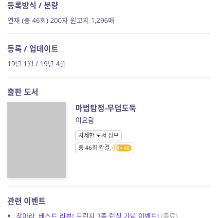
등록방식 / 분량
연재 (총 46회) 200자 원고지 1,296매
등록 / 업데이트
19년 1월 / 19년 4월
출판 도서
마법탐정-무덤도둑
이요람
자세한 도서 정보
총 46회 완결,
46
관련 이벤트
찾아라, 베스트 리뷰! 프린지 3종 런칭 기념 이벤트!
(종료)