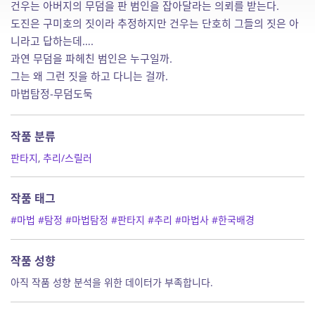
건우는 아버지의 무덤을 판 범인을 잡아달라는 의뢰를 받는다.
도진은 구미호의 짓이라 추정하지만 건우는 단호히 그들의 짓은 아
니라고 답하는데….
과연 무덤을 파헤친 범인은 누구일까.
그는 왜 그런 짓을 하고 다니는 걸까.
마법탐정-무덤도둑
작품 분류
판타지
,
추리/스릴러
작품 태그
#마법
#탐정
#마법탐정
#판타지
#추리
#마법사
#한국배경
작품 성향
아직 작품 성향 분석을 위한 데이터가 부족합니다.