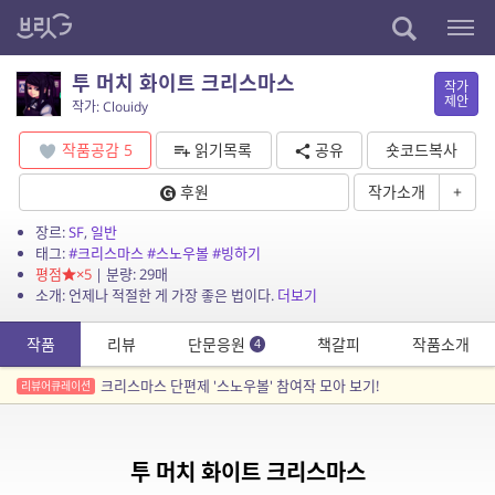
투 머치 화이트 크리스마스
작가
제안
작가: Clouidy
작품공감
5
읽기목록
공유
숏코드복사
후원
작가소개
+
장르:
SF
,
일반
태그:
#크리스마스
#스노우볼
#빙하기
평점
×5
| 분량: 29매
소개: 언제나 적절한 게 가장 좋은 법이다.
더보기
작품
리뷰
단문응원
책갈피
작품소개
4
크리스마스 단편제 '스노우볼' 참여작 모아 보기!
리뷰어큐레이션
투 머치 화이트 크리스마스