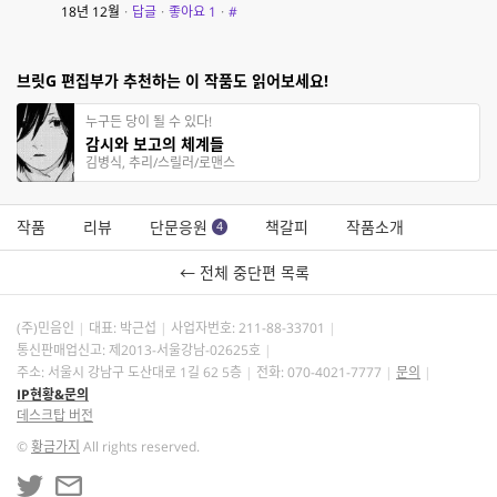
18년 12월
·
답글
·
좋아요
1
·
#
브릿G 편집부가 추천하는 이 작품도 읽어보세요!
누구든 당이 될 수 있다!
감시와 보고의 체계들
김병식, 추리/스릴러/로맨스
작품
리뷰
단문응원
책갈피
작품소개
4
← 전체 중단편 목록
(주)민음인
대표: 박근섭
사업자번호:
211-88-33701
통신판매업신고: 제2013-서울강남-02625호
주소: 서울시 강남구 도산대로 1길 62 5층
전화: 070-4021-7777
문의
IP현황&문의
데스크탑 버전
©
황금가지
All rights reserved.