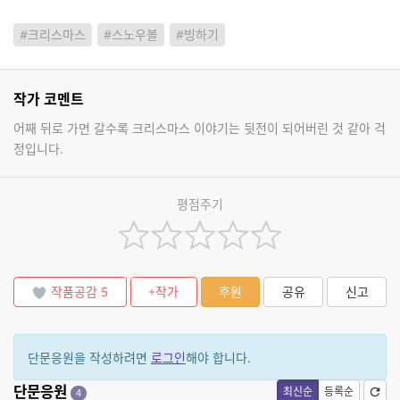
#크리스마스
#스노우볼
#빙하기
작가 코멘트
어째 뒤로 가면 갈수록 크리스마스 이야기는 뒷전이 되어버린 것 같아 걱
정입니다.
평점주기
작품공감
5
+작가
후원
공유
신고
단문응원을 작성하려면
로그인
해야 합니다.
단문응원
최신순
등록순
4