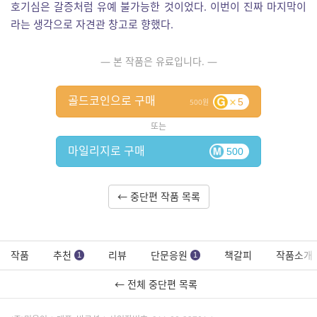
호기심은 갈증처럼 유예 불가능한 것이었다. 이번이 진짜 마지막이
라는 생각으로 자견관 창고로 향했다.
— 본 작품은 유료입니다. —
골드코인으로 구매
5
500
또는
마일리지로 구매
500
← 중단편 작품 목록
작품
추천
리뷰
단문응원
책갈피
작품소개
1
1
← 전체 중단편 목록