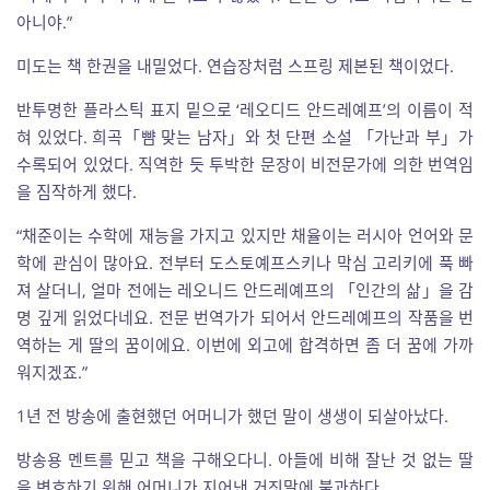
아니야.”
미도는 책 한권을 내밀었다. 연습장처럼 스프링 제본된 책이었다.
반투명한 플라스틱 표지 밑으로 ‘레오디드 안드레예프’의 이름이 적
혀 있었다. 희곡「뺨 맞는 남자」와 첫 단편 소설 「가난과 부」가
수록되어 있었다. 직역한 듯 투박한 문장이 비전문가에 의한 번역임
을 짐작하게 했다.
“채준이는 수학에 재능을 가지고 있지만 채율이는 러시아 언어와 문
학에 관심이 많아요. 전부터 도스토예프스키나 막심 고리키에 푹 빠
져 살더니, 얼마 전에는 레오니드 안드레예프의 「인간의 삶」을 감
명 깊게 읽었다네요. 전문 번역가가 되어서 안드레예프의 작품을 번
역하는 게 딸의 꿈이에요. 이번에 외고에 합격하면 좀 더 꿈에 가까
워지겠죠.”
1년 전 방송에 출현했던 어머니가 했던 말이 생생이 되살아났다.
방송용 멘트를 믿고 책을 구해오다니. 아들에 비해 잘난 것 없는 딸
을 변호하기 위해 어머니가 지어낸 거짓말에 불과하다.