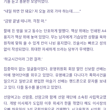
기를 듣고 흥분한 모양이었다.
“내일 하면 안 돼요? 저 오늘 과외 가야 하는데…….”
“금방 끝낼 테니까. 걱정 마.”
팔에 든 멍을 보고 동수는 단호하게 말했다. 책상 위에는 인쇄된 A4
용지가 책상 위에 놓여 있었다. 무는 남자에게 기습당한 상황을 육하
원칙에 맞춰 쓸 수 있게 칸이 나뉜 용지였다. 진술서는 빠르고 성의
없이 작성되었다. 최대한 자세하게 쓰라는 당부가 무색했다.
‘하교시간이라 그런 걸까.’
집중력이 없는 얼굴들이었다. 운영위원회 회장 딸인 신보람 선배는
아예 영어단어를 외우고 있었다. 유명예고를 다니다가 폭력사건을
일으키고 일반고로 편입한 마슬기 선배는 핸드폰으로 문자를 보내
고 있다. 다들 동수를 불신하고 있었다.
선암여고는 선암중, 선암고와 함께 선암 재단에 소속된 사립학교였
다. 개방 이사제가 도입된 이후 위세가 한풀 꺾였다 해도 이사장의
오빠 하윤일이 3선 국회의원으로 건재했다. 시교육청과 시의회, 교