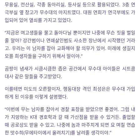
무용실, 전산실, 각종 동아리실, 등사실 등으로 활용되었다. 3층 연
극부실 옆 창고가 무수대의 아지트였다. 대원 연희가 연극부에도 가
입되어 있어 열쇠를 가지고 있었다.
“지금은 여고생들을 물고 돌아다닐 뿐이지만 나중에 무슨 짓을 벌일
줄 알아? 강간범이나 연쇄살인범도 사소한 장난에서 시작했던 거라
고. 우리는 이 남자를 잡아 교화해야 할 의무가 있어. 미래에 생길지
모를 희생자들을 구하기 위해서 말이야.”
곰팡이 냄새가 시큼시큼한 좁은 공간에서 무수대 아이들은 시트콤
대사 같은 말들을 주고받았다.
이를테면 미도의 오른팔이자, 행동대장 격인 최성은은 무수대 가입
하게 된 이유를 이렇게 설명했다.
“이번에 무는 남자를 잡아서 경찰 표창을 받았으면 좋겠어. 그럼 내
가 지망하는 K대 경호학과 갈 때 가산점을 받을 수 있거든. 졸업할
때 공로상도 받을 수 있고. 나중에 놈과 마주치게 되면 요 며칠 연습
한 맛수히(무에타이에서 올려치기)를 날려줄 생각이야.”