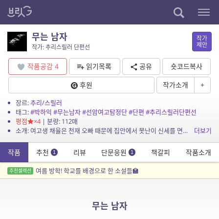
무는 남자
작가
제안
작가: 추리스릴러 단편선
작품공감
4
읽기목록
공유
숏코드복사
후원
작가소개
+
장르:
추리/스릴러
태그:
#박하익
#무는남자
#선암여고탐정단
#단편
#추리스릴러단편선
평점
×4
| 분량: 112매
소개: 여고생 채율은 천재 오빠 때문에 집안에서 못난이 신세를 면치 못한다. 천재 오빠의 양육기로 베스트셀러 작가가 된 엄마의 그늘 때문에 숨막히는 학창 시절을 보내던 그녀에게 뜻밖의 사...
더보기
작품
추천
리뷰
단문응원
책갈피
작품소개
1
1
여름 방학! 학교를 배경으로 한 소설들🏫
추천셀렉션
무는 남자