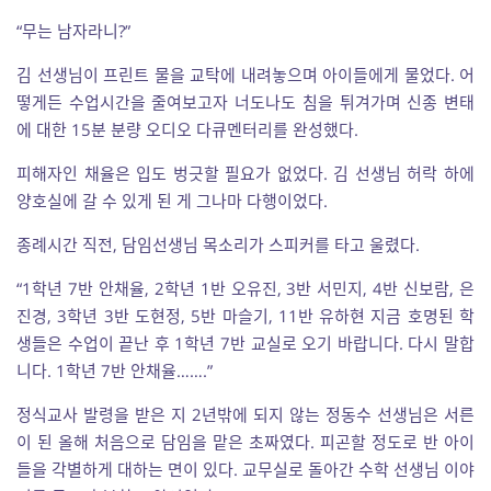
“무는 남자라니?”
김 선생님이 프린트 물을 교탁에 내려놓으며 아이들에게 물었다. 어
떻게든 수업시간을 줄여보고자 너도나도 침을 튀겨가며 신종 변태
에 대한 15분 분량 오디오 다큐멘터리를 완성했다.
피해자인 채율은 입도 벙긋할 필요가 없었다. 김 선생님 허락 하에
양호실에 갈 수 있게 된 게 그나마 다행이었다.
종례시간 직전, 담임선생님 목소리가 스피커를 타고 울렸다.
“1학년 7반 안채율, 2학년 1반 오유진, 3반 서민지, 4반 신보람, 은
진경, 3학년 3반 도현정, 5반 마슬기, 11반 유하현 지금 호명된 학
생들은 수업이 끝난 후 1학년 7반 교실로 오기 바랍니다. 다시 말합
니다. 1학년 7반 안채율…….”
정식교사 발령을 받은 지 2년밖에 되지 않는 정동수 선생님은 서른
이 된 올해 처음으로 담임을 맡은 초짜였다. 피곤할 정도로 반 아이
들을 각별하게 대하는 면이 있다. 교무실로 돌아간 수학 선생님 이야