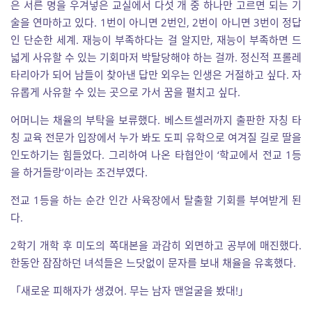
은 서른 명을 우겨넣은 교실에서 다섯 개 중 하나만 고르면 되는 기
술을 연마하고 있다. 1번이 아니면 2번인, 2번이 아니면 3번이 정답
인 단순한 세계. 재능이 부족하다는 걸 알지만, 재능이 부족하면 드
넓게 사유할 수 있는 기회마저 박탈당해야 하는 걸까. 정신적 프롤레
타리아가 되어 남들이 찾아낸 답만 외우는 인생은 거절하고 싶다. 자
유롭게 사유할 수 있는 곳으로 가서 꿈을 펼치고 싶다.
어머니는 채율의 부탁을 보류했다. 베스트셀러까지 출판한 자칭 타
칭 교육 전문가 입장에서 누가 봐도 도피 유학으로 여겨질 길로 딸을
인도하기는 힘들었다. 그리하여 나온 타협안이 ‘학교에서 전교 1등
을 하거들랑’이라는 조건부였다.
전교 1등을 하는 순간 인간 사육장에서 탈출할 기회를 부여받게 된
다.
2학기 개학 후 미도의 쪽대본을 과감히 외면하고 공부에 매진했다.
한동안 잠잠하던 녀석들은 느닷없이 문자를 보내 채율을 유혹했다.
「새로운 피해자가 생겼어. 무는 남자 맨얼굴을 봤대!」