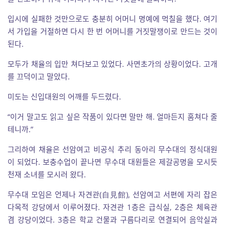
입시에 실패한 것만으로도 충분히 어머니 명예에 먹칠을 했다. 여기
서 가입을 거절하면 다시 한 번 어머니를 거짓말쟁이로 만드는 것이
된다.
모두가 채율의 입만 쳐다보고 있었다. 사면초가의 상황이었다. 고개
를 끄덕이고 말았다.
미도는 신입대원의 어깨를 두드렸다.
“이거 말고도 읽고 싶은 작품이 있다면 말만 해. 얼마든지 훔쳐다 줄
테니까.”
그리하여 채율은 선암여고 비공식 추리 동아리 무수대의 정식대원
이 되었다. 보충수업이 끝나면 무수대 대원들은 제갈공명을 모시듯
천재 소녀를 모시러 왔다.
무수대 모임은 언제나 자견관(自見館), 선암여고 서편에 자리 잡은
다목적 강당에서 이루어졌다. 자견관 1층은 급식실, 2층은 체육관
겸 강당이었다. 3층은 학교 건물과 구름다리로 연결되어 음악실과