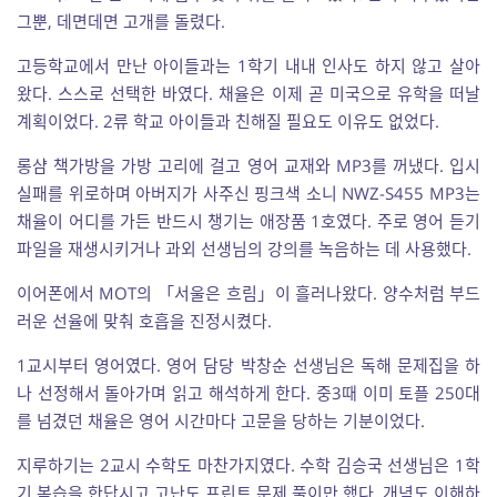
그뿐, 데면데면 고개를 돌렸다.
고등학교에서 만난 아이들과는 1학기 내내 인사도 하지 않고 살아
왔다. 스스로 선택한 바였다. 채율은 이제 곧 미국으로 유학을 떠날
계획이었다. 2류 학교 아이들과 친해질 필요도 이유도 없었다.
롱샴 책가방을 가방 고리에 걸고 영어 교재와 MP3를 꺼냈다. 입시
실패를 위로하며 아버지가 사주신 핑크색 소니 NWZ-S455 MP3는
채율이 어디를 가든 반드시 챙기는 애장품 1호였다. 주로 영어 듣기
파일을 재생시키거나 과외 선생님의 강의를 녹음하는 데 사용했다.
이어폰에서 MOT의 「서울은 흐림」이 흘러나왔다. 양수처럼 부드
러운 선율에 맞춰 호흡을 진정시켰다.
1교시부터 영어였다. 영어 담당 박창순 선생님은 독해 문제집을 하
나 선정해서 돌아가며 읽고 해석하게 한다. 중3때 이미 토플 250대
를 넘겼던 채율은 영어 시간마다 고문을 당하는 기분이었다.
지루하기는 2교시 수학도 마찬가지였다. 수학 김승국 선생님은 1학
기 복습을 한답시고 고난도 프린트 문제 풀이만 했다. 개념도 이해하