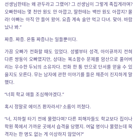
선생님한테는 왜 관두라고 그랬어? 그 선생님이 그렇게 족집게라며?
오빠한테는 몇 천만 원도 안 아깝고, 딸한테는 백만 원도 아깝지? 몰
라! 아빠는 아직 안 들어 왔어. 요즘 계속 술만 먹고 다녀. 맞아. 바람
났나 봐.”
짜증. 짜증. 온통 짜증나는 일들뿐이다.
가끔 오빠가 전화할 때도 있었다. 성별부터 성격, 아이큐까지 전혀
다른 쌍둥이 오빠였지만, 상대는 복소함수 문제를 암산으로 풀어버
리는 우수한 두뇌의 소유자다. 전화 한 통 만으로 단서를 얻을 수 있
을지도 모른다. 무는 남자에 관한 이야기를 들은 채준이 진지하게 말
했다.
“너희 학교 애들 조심해야겠다.”
혹시 정말로 에이즈 환자라서? 소름이 끼쳤다.
“너, 지하철 타기 전에 물렸다며? 다른 피해자들도 학교보다 집이나
학원 쪽에서 가까운 곳에서 습격을 당했지. 여덟 명이나 물렸는데 목
격자는 한 명도 없는 게 이상하지 않았어?”