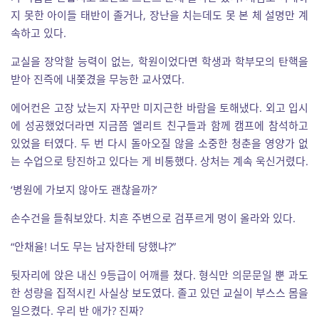
지 못한 아이들 태반이 졸거나, 장난을 치는데도 못 본 체 설명만 계
속하고 있다.
교실을 장악할 능력이 없는, 학원이었다면 학생과 학부모의 탄핵을
받아 진즉에 내쫓겼을 무능한 교사였다.
에어컨은 고장 났는지 자꾸만 미지근한 바람을 토해냈다. 외고 입시
에 성공했었더라면 지금쯤 엘리트 친구들과 함께 캠프에 참석하고
있었을 터였다. 두 번 다시 돌아오질 않을 소중한 청춘을 영양가 없
는 수업으로 탕진하고 있다는 게 비통했다. 상처는 계속 욱신거렸다.
‘병원에 가보지 않아도 괜찮을까?’
손수건을 들춰보았다. 치흔 주변으로 검푸르게 멍이 올라와 있다.
“안채율! 너도 무는 남자한테 당했냐?”
뒷자리에 앉은 내신 9등급이 어깨를 쳤다. 형식만 의문문일 뿐 과도
한 성량을 집적시킨 사실상 보도였다. 졸고 있던 교실이 부스스 몸을
일으켰다. 우리 반 애가? 진짜?