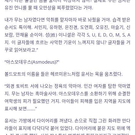
새가 나는 불결한 몸을 물다니 이상하지 않아? 실제로 무는 남자는
유진 언니를 물 때 오만상을 찌푸렸었다는 거야.
내가 무는 남자였다면 악취를 맡자마자 바로 놔줬을 거야. 습격 받은
순서도 특이해. 서민지, 유하현, 은진경, 도연희, 오유진, 마슬기, 신
보람, 안채율 순이야. 성(姓) 이니셜은 각각 S, U, E, D, O, M, S, A
지. 이 글자들에 흐르는 사악한 기운이 느껴지지 않니? 글자들을 거
꾸로 읽어보라고.”
“아스모데우스(Asmodeus)?”
볼드모트의 이름을 들은 헤르미온느처럼 윤서는 목을 움츠렸다.
“외경 토비트 서에 나오는 정욕의 악마야. 인간 여자를 탐한 악마였
지. 무는 남자는 흑마술사야. 아스모데우스를 소환하기 위해 순결한
여학생의 피가 필요했던 거지. 아이들이 피해를 입은 지역을 지도에
표시해 보면…….”
윤서는 가방에서 다이어리를 꺼냈다. 손으로 직접 그린 화려한 만다
라들이 표지에 다닥다닥 붙어 있었다. 다이어리에 붙은 지도 위에 엑