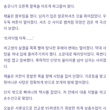
송곳니가 오른쪽 팔목을 아프게 파고들어 왔다.
채율은 몸부림을 쳤다. 남자가 입은 알로하셔츠 깃을 휘어잡았다. 우
두둑 버튼이 떨어졌다. 셔츠 깃 사이로 뱀처럼 뒤엉킨 검은 색 곡선
이 보였다.
‘트라이벌 타투…….’
여고생의 살결을 쪽쪽 빨며 탐닉한 후에야 변태는 떨어졌다. 막대 사
탕을 꺼내 입에 물려주기까지 했다. 소문대로 체리맛이었다. 목캔디
처럼 맵고 알싸했다. 폭력적인 단맛의 울타리를 넘어 남자는 사라졌
다.
채율은 치한이 증발한 쪽을 향해 사탕을 집어 던졌다. 가로등을 맞고
튀어나온 사탕은 정확하게 반으로 쪼개져 땅에 떨어졌다.
단지 밖으로 빠져나와 택시를 잡았다. 차 안에서 대충 지혈을 하고
손수건으로 묶었다.
오늘은 서류상으로 전교생 95퍼센트가 희망한 하계 보충수업이 시