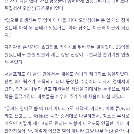
스 자 표시를 했다. 사건 장소들이 명쾌하게 한붓그리기로 그려졌다.
뒤집혀진 오망성(五芒星)이었다.
“앞으로 희생자는 두 명이 더 나올 거야. 오망성에는 총 열 개의 점이
있는데 아직 두 군데가 남았거든. 아마 장소는 이곳과 이곳이 되겠
지.”
자견관을 순식간에 호그와트 기숙사로 뒤바꾸는 말이었다. 25억을
들였는데도 줄줄 빗물이 새는 강당 천장이 그럴싸한 분위기를 연출
해 주었다.
서글프게도 이 클럽 안에서는 채율도 하나의 캐릭터로 통용되었다.
한번 매트릭스가 조직되고 나니 등장할 수순이나 대사가 정해져버
렸다. 의견을 나누다 말고 대원들은 채점을 기대하는 눈빛으로 채율
쪽을 흘끔거린다. 바보들을 깨우쳐 주기 위해 채율이 나설 때였다.
“유씨는 영어로 쓸 때 U가 아니라 Y로 시작해. 아니면, 아예 류(Ryu)
라고 쓰고……. 성(姓)은 시간 순서대로 나열하면서, 장소는 무시로
이으면 어떻게 해? 고의로 원하는 도형이 나오도록 연결한 거나 마
찬가지잖아. 봐, 이렇게 이으면 별이 아니라 그냥 나무 목(木)자가 나