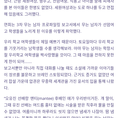
었다. 근방 세원여상, 형주고, 선암여중, 석용고 아이들 중에 피해자
를 본 아이들은 한명도 없었다. 세원여상과는 도로 하나를 두고 연접
해 있음에도 그러했다.
연희는 3차 무는 남자 프로파일링 보고서에서 무는 남자가 선암여
고 학생들을 노리게 된 이유를 이렇게 파악했다.
우리 학교 여학생들이 제일 예쁘기 때문이다. 토요일마다 우리 학교
를 기웃거리는 남학생들 수를 생각해보라. 아마 무는 남자는 학창시
절 우리학교 여학생을 짝사랑했을 것이다. 그 때 마음을 전하지 못한
게 한이 되어…….
보고서뿐만 아니라 직접 대화를 나눌 때도 소설에 가까운 이야기들
이 장르를 불문하고 브레인 스토밍되었다. 근거도 증거도 없었던 여
러 잡설 가운데 압권은 무중력 세계관을 가진 윤서의 입을 통해 나왔
다.
“오유진 선배랑 맨티(mantee) 후배인 애가 우리반이거든. 걔 말이,
그때 유진 선배는 여드름 흉터 없애는 시술을 받은 직후라 물을 만질
수 없었대. 여름이니까 하루라도 씻지 않으면 냄새가 나잖아. 땀 냄