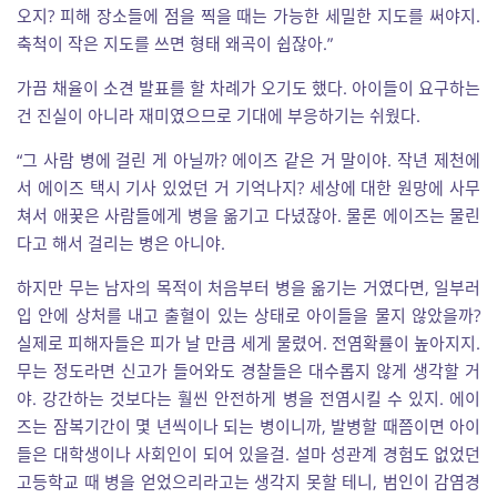
오지? 피해 장소들에 점을 찍을 때는 가능한 세밀한 지도를 써야지.
축척이 작은 지도를 쓰면 형태 왜곡이 쉽잖아.”
가끔 채율이 소견 발표를 할 차례가 오기도 했다. 아이들이 요구하는
건 진실이 아니라 재미였으므로 기대에 부응하기는 쉬웠다.
“그 사람 병에 걸린 게 아닐까? 에이즈 같은 거 말이야. 작년 제천에
서 에이즈 택시 기사 있었던 거 기억나지? 세상에 대한 원망에 사무
쳐서 애꿎은 사람들에게 병을 옮기고 다녔잖아. 물론 에이즈는 물린
다고 해서 걸리는 병은 아니야.
하지만 무는 남자의 목적이 처음부터 병을 옮기는 거였다면, 일부러
입 안에 상처를 내고 출혈이 있는 상태로 아이들을 물지 않았을까?
실제로 피해자들은 피가 날 만큼 세게 물렸어. 전염확률이 높아지지.
무는 정도라면 신고가 들어와도 경찰들은 대수롭지 않게 생각할 거
야. 강간하는 것보다는 훨씬 안전하게 병을 전염시킬 수 있지. 에이
즈는 잠복기간이 몇 년씩이나 되는 병이니까, 발병할 때쯤이면 아이
들은 대학생이나 사회인이 되어 있을걸. 설마 성관계 경험도 없었던
고등학교 때 병을 얻었으리라고는 생각지 못할 테니, 범인이 감염경