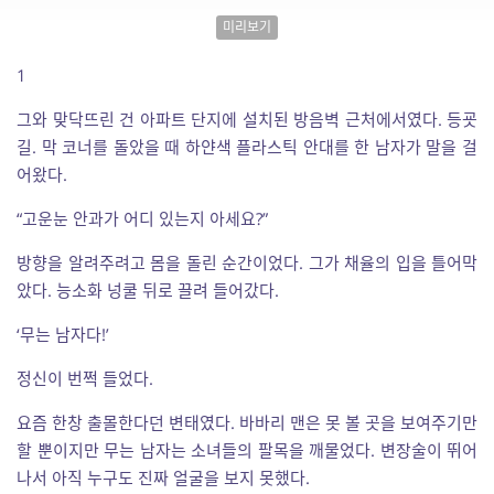
미리보기
1
그와 맞닥뜨린 건 아파트 단지에 설치된 방음벽 근처에서였다. 등굣
길. 막 코너를 돌았을 때 하얀색 플라스틱 안대를 한 남자가 말을 걸
어왔다.
“고운눈 안과가 어디 있는지 아세요?”
방향을 알려주려고 몸을 돌린 순간이었다. 그가 채율의 입을 틀어막
았다. 능소화 넝쿨 뒤로 끌려 들어갔다.
‘무는 남자다!’
정신이 번쩍 들었다.
요즘 한창 출몰한다던 변태였다. 바바리 맨은 못 볼 곳을 보여주기만
할 뿐이지만 무는 남자는 소녀들의 팔목을 깨물었다. 변장술이 뛰어
나서 아직 누구도 진짜 얼굴을 보지 못했다.