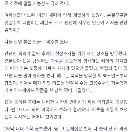
로 추적에 걸릴 가능성도 극히 적어.
여학생들만 노린 이유? 체력이 약해 제압하기 쉽잖아. 순결무구한
것일수록 더럽히는 쾌감도 크고. 원한에 사무친 인간이 저지를 만한
범죄야.”
다들 감명 받은 얼굴로 박수를 쳤다.
간단한 회의가 끝난 후에는 현장조사를 위해 사건 장소를 방문했다.
결론보다 답을 탐색하는 과정을 중요하게 생각하는 리더의 가치관
에 따라 가는 도중에 떡볶이 가게가 있으면 들렀고, 헌혈의 집이 있
으면 피를 뽑아 영화를 봤다. 때로는 목적을 망각한 채 맥도널드부터
향했다. 헤어질 때가 되면 미도는 일당을 주는 고용주처럼 거들먹거
리며 안드레예프 작품을 한 장씩 찢어 내밀었다.
집에 돌아온 후에는 낭비한 시간을 만회하기 위해 악착같이 공부했
다. 밤 10시가 되면 미국에서 전화가 걸려왔다. 하루를 어떻게 보냈
는지 감시하는 어머니 전화였다.
“저녁 내내 수학 공부했어. 응. 그 문제집은 벌써 다 풀어 놨고. 과외