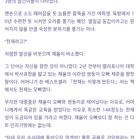
3명의 얼간이들이 나타났다.
맨손으로 소도 때려잡을 듯 늠름한 팔뚝을 가진 여학생. 독방에서 1
0년 수련한 듯 시커먼 오라를 풍기는 폐인. 열일곱 동갑이라고는 믿
어지지 않을 만큼 숙성한 분위기를 풍기는 미녀.
“천재라고?”
저렴한 발상을 비웃으며 채율이 비소했다.
그 단어는 자신을 향한 것이 아니었다. 2년 전부터 캘리포니아 대학
에서 박사과정을 밟고 있는 채율의 이란성 쌍둥이 오빠 채준을 향한
말이다. 어머니가 쓴 베스트셀러 『천재는 이렇게 만든다』라는 책
에서도 천재는 오빠였다.
무지한 대중들은 채율이 오빠와 쌍둥이로 태어났다는 이유로, 어머
니에게서 똑같은 교육을 받았다는 이유로 최소한 14K정도는 천재
성이 도금되어 있을 거라고 여겼다. 채율이 오빠보다 잘 하는 건 다
트 던지기밖에는 없는데.
“자네 우리 수사대에 들어오지 않겠어? 물론 공짜로 가입하라는 건