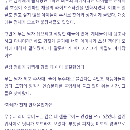
무는 남자에게 습격당한 1학년 최초의 피해자라는 타이틀은 은자처
럼 호젓이 소일하던 채율의 라이프스타일을 변화시켰다. 이름도 얼
굴도 알고 싶지 않은 아이들이 수시로 찾아와 성가시게 굴었다. 개중
에는 정체가 모호한 불량서클도 있었다.
“3반에 무는 남자 잡으려고 작당한 애들이 있어. 걔네들이 네 뒷조사
하고 다니더라? 하도 귀찮게 굴기에 너희 어머니가 쓰신 책이랑 오
빠에 대해서 말해줬어. 나 잘못한 거 아니지? 그거 비밀도 아니잖
아?”
반장 정희가 귀띔해 줬을 때 이미 불길했었다.
무는 남자 체포 수사대. 줄여 무수대로 불린다는 4인조 저능아들이
었다. 도형의 방정식 연습문제를 몰입해서 풀고 있던 쉬는 시간, 그
들은 찾아왔다.
“자네가 천재 안채율인가?”
무수대 리더 윤미도는 검은 테 셀룰로이드 안경을 쓰고 있었다. 열린
입사이로 덧니가 도드라져 보였다. 부챗살 펴지듯 미도의 양옆으로