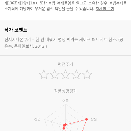
제136조제1항제1호). 또한 불법 복제물임을 알고도 소유한 경우 불법복제물
소지죄에 해당하여 무거운 법적 책임을 물을 수 있습니다.
자세히 보기
작가 코멘트
진저시나몬쿠키 – 한 번 배워서 평생 써먹는 케이크 & 디저트 참조. (공
은숙, 동아일보사, 2012.)
평점주기
작품성향평가
어둠
잔인
참신