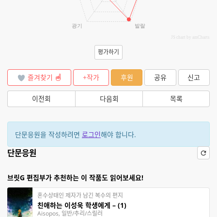
광기
발랄
JS chart by amCharts
평가하기
즐겨찾기
+작가
후원
공유
신고
이전회
다음회
목록
단문응원을 작성하려면
로그인
해야 합니다.
단문응원
브릿G 편집부가 추천하는 이 작품도 읽어보세요!
혼수상태인 제자가 남긴 복수의 편지
친애하는 이성욱 학생에게 – (1)
Aisopos, 일반/추리/스릴러