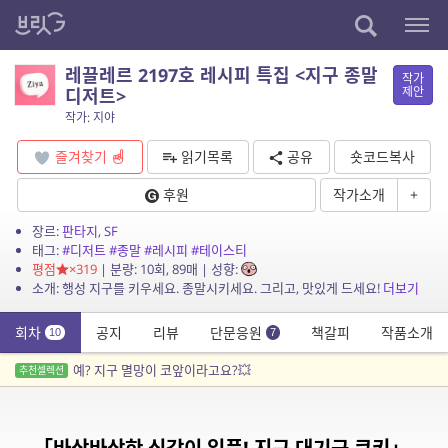
레끌레르 2197호 레시피 특집 <지구 종말
작가
제안
디저트>
작가: 지야
즐겨찾기
읽기목록
공유
숏코드복사
후원
작가소개
+
장르:
판타지
,
SF
태그:
#디저트
#종말
#레시피
#테이스티
평점
×319
| 분량: 10회, 89매 | 성향:
소개: 행성 지구를 키우세요. 종말시키세요. 그리고, 맛있게 드세요!
더보기
회차
공지
리뷰
단문응원
책갈피
작품소개
10
7
예? 지구 멸망이 코앞이라고요?💥
추천셀렉션