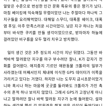
알맞은 수준으로 번성한 인간 문화 특유의 좋은 향기가 났다.
마침 베이킹에 익숙해질 무렵이었던 나는 주말마다 하나씩 그
지구들을 요리해먹었다. 대해일 스무디, 대폭풍 쉐이크, 대폭
염 푸딩. 아주 만족스러운 시간이었다. 남은 지구 하나는 처음
부터 바삭한 쿠키를 만들 생각이었으므로, 받자마자 하늘에
걸려있던 비구름을 모두 멀리 치우고 방치했다.
일이 생긴 것은 3주 정도의 시간이 지난 뒤였다. 그동안 바
싹바싹 말려왔던 지구를 마구 부수려던 찰나, K가 갑자기 전
화를 걸어왔다. 애지중지 기르던 애완동물 크톨라의 일부가
사라졌는데 어째서인지 체내에 이식한 GPS 데이터가 이쪽을
가리키고 있다는 거였다. 하지만 나는 도무지 금시초문이었거
니와 혹시나 하는 마음에 곳곳를 둘러봐도 크톨라가 가진 촉
수의 흔적 하나 보이지 않았다. 그래서 GPS가 고장난게 아니
냐고 말하려던 찰나 바싹 말려둔 지구가 눈에 들어왔다. 설마
하는 생각에 행성 간 망원경을 챙겨 안을 샅샅이 들여다보니