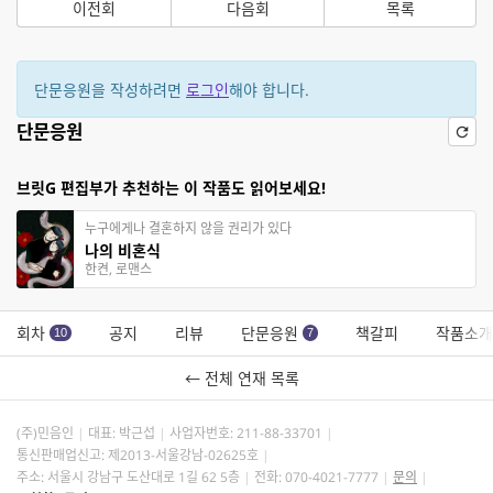
이전회
다음회
목록
단문응원을 작성하려면
로그인
해야 합니다.
단문응원
브릿G 편집부가 추천하는 이 작품도 읽어보세요!
누구에게나 결혼하지 않을 권리가 있다
나의 비혼식
한켠, 로맨스
회차
공지
리뷰
단문응원
책갈피
작품소개
10
7
← 전체 연재 목록
(주)민음인
대표: 박근섭
사업자번호:
211-88-33701
통신판매업신고: 제2013-서울강남-02625호
주소: 서울시 강남구 도산대로 1길 62 5층
전화: 070-4021-7777
문의