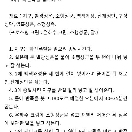
재료 : 지구, 발광성운, 소행성군, 백색왜성, 산개성단, 구상
성단, 암흑성운, 소행성족.
(프로스팅 크림 : 은하수 크림, 소행성군, 달.)
1. 지구는 화산폭발을 일으켜 종말시킨다.
2. 실온에 둔 발광성운을 풀어 소행성군을 두 번에 나눠 넣
고 잘 섞는다.
3. 2에 백색왜성을 세 번에 걸쳐 넣어가며 풀어준 뒤 채로
친 산개성단을 섞는다.
4. 3에 종말시킨 지구를 반절 잘라 넣고 잘 섞어준다.
5. 틀에 반죽을 붓고 180도로 예열한 오븐에서 30~35분간
굽는다.
6. 은하수 크림에 소행성군을 넣고 재빨리 저어준 뒤 실온
에 보관한 달을 넣고 섞는다.
7. 5의 케이크를 식힌 뒤 그 위에 6의 크림을 바르고 반절