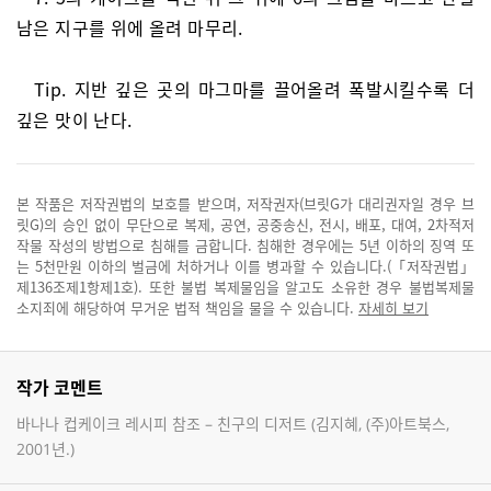
남은 지구를 위에 올려 마무리.
Tip. 지반 깊은 곳의 마그마를 끌어올려 폭발시킬수록 더
깊은 맛이 난다.
본 작품은 저작권법의 보호를 받으며, 저작권자(브릿G가 대리권자일 경우 브
릿G)의 승인 없이 무단으로 복제, 공연, 공중송신, 전시, 배포, 대여, 2차적저
작물 작성의 방법으로 침해를 금합니다. 침해한 경우에는 5년 이하의 징역 또
는 5천만원 이하의 벌금에 처하거나 이를 병과할 수 있습니다.(「저작권법」
제136조제1항제1호). 또한 불법 복제물임을 알고도 소유한 경우 불법복제물
소지죄에 해당하여 무거운 법적 책임을 물을 수 있습니다.
자세히 보기
작가 코멘트
바나나 컵케이크 레시피 참조 – 친구의 디저트 (김지혜, (주)아트북스,
2001년.)