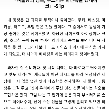
「겨울밤의 행복, 부드러운 화산폭발 컵케이
크」-51p
내 동생은 단 과자를 무척이나 좋아했다. 쿠키, 비스킷, 마
카롱, 타르트, 푸딩 같은 것들 말이다. 그 중에서도 동생이 가
장 좋아한 것은 케이크였고, 아담한 사이즈에 아이싱이나 크
림, 초코칩 등이 듬뿍 뿌려진 컵케이크 종류를 보면 더더욱 사
족을 못 썼다. 그러다보니 나도 자연스레 과자에 관심을 가지
게 되었고, 더 나아가 베이킹을 하는 취미까지 생겨버렸다.
과자란 참 신비하다. 첫 시작 때에는 다 따로따로 떨어져있
고 맛도 제각각인 재료들이 어떤 레시피를 따라 완성되면 세
상에 다시 없을 멋진 맛과 따스함을 선사해주니까 말이다. 동
생은 그걸 두고 ‘신이 우리에게 주신 멋진 선물’이라는 식으로
표현하곤 했다. 그럼 나는 그 입가에 묻은 과자 부스러기를 손
으로 떼어내주며, 신이 주신 선물을 그렇게 흘리고 먹으면 되
겠냐는 식으로 장난 섞인 핀잔을 주는 게 일상이었다. (그럼