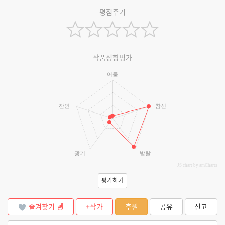
평점주기
작품성향평가
어둠
잔인
참신
광기
발랄
JS chart by amCharts
평가하기
즐겨찾기
+작가
후원
공유
신고