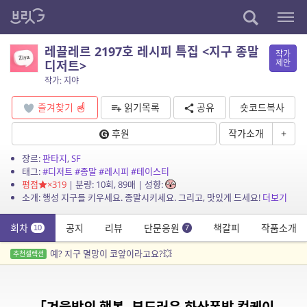
레끌레르 2197호 레시피 특집 <지구 종말
작가
제안
디저트>
작가: 지야
즐겨찾기
읽기목록
공유
숏코드복사
후원
작가소개
+
장르:
판타지
,
SF
태그:
#디저트
#종말
#레시피
#테이스티
평점
×319
| 분량: 10회, 89매 | 성향:
소개: 행성 지구를 키우세요. 종말시키세요. 그리고, 맛있게 드세요!
더보기
회차
공지
리뷰
단문응원
책갈피
작품소개
10
7
예? 지구 멸망이 코앞이라고요?💥
추천셀렉션