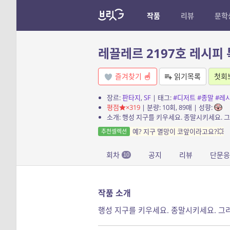
작품
리뷰
문학
레끌레르 2197호 레시피 
즐겨찾기
읽기목록
첫회
장르:
판타지
,
SF
| 태그:
#디저트
#종말
#레
평점
×319
| 분량: 10회, 89매 | 성향:
소개: 행성 지구를 키우세요. 종말시키세요. 그
예? 지구 멸망이 코앞이라고요?💥
추천셀렉션
회차
공지
리뷰
단문
10
작품 소개
행성 지구를 키우세요. 종말시키세요. 그리