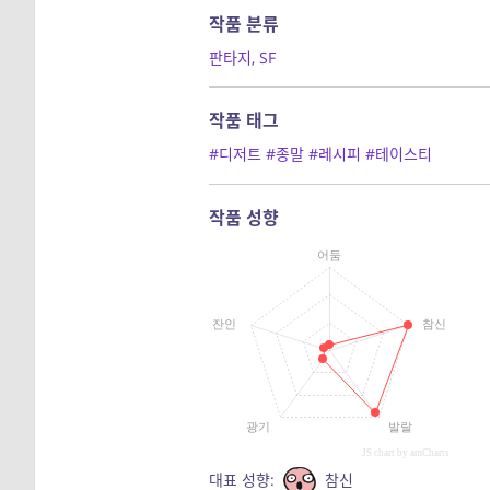
작품 분류
판타지
,
SF
작품 태그
#디저트
#종말
#레시피
#테이스티
작품 성향
어둠
잔인
참신
광기
발랄
JS chart by amCharts
대표 성향:
참신