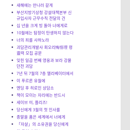
새해에는 만나러 갈게
부산지방기상청 강설대책본부 신
규입사자 근무수칙 전달의 건
십 년을 크게 빙 돌아 너에게로
10월에는 탐정이 탄생하지 않는다
너의 죄를 사하노라
괴담관리개발사 회오리悔悟理 령
靈력 모집 공문
잊힌 일곱 번째 영웅과 보라 강물
던전 괴담
7년 뒤 7월의 7층 엘리베이터에서
이 푸르른 유월에
엔딩 후 히로인 상담소
책이 모이는 자리에는 반드시
세이브 미, 플리즈!
당신에게 3월의 첫 인사를
종말을 품은 세계에서 너에게
「자살」의 소유권을 당신에게