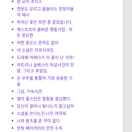
원 모어 초이스
영문도 모르고 휩쓸리는 멍청이들
의 예시
피어난 꽃은 하얀 종 같았습니다.
엑스트라의 올바른 행동가짐 : 히
든 루트편
어떤 증오는 흔적도 없이
네 소설은 자의식과잉
도대체 어쩌다가 이 꼴이 난 거야?
카트리나 실베스터 독살사건의 전
말, 그리고 후일담.
온 우주를 통틀어 가장 유용한 기
술
그날, 기숙사관.
엘마 홀스턴은 절필을 결심했다.
당신이 얼마나 빛나는지 알고싶어
소설을 쓴다는건 너무 어려워
너와 왈츠를 춘 적이 없다
한빛 베이커리의 안전 수칙