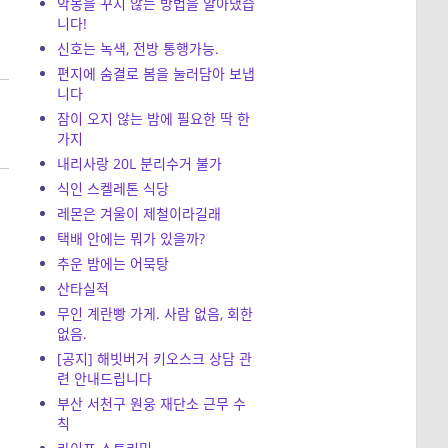
악몽을 꾸지 않는 방법을 알아냈습
니다!
신호는 녹색, 전방 통행가능.
편지에 숨결로 봄을 눌러담아 보냅
니다
잠이 오지 않는 밤에 필요한 딱 한
가지
내리사랑 20L 분리수거 불가
식인 스켈레톤 식당
레몬은 겨울이 제철이라길래
택배 안에는 뭐가 있을까?
추운 밤에는 어묵탕
산타실적
무인 계란빵 가게. 사람 없음, 회한
없음.
[공지] 해빗버거 키오스크 상담 관
련 안내드립니다
부산 서천구 원웅 재단소 근무 수
칙