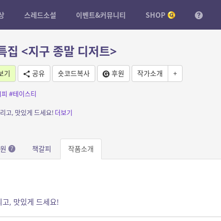
상
스레드소설
이벤트&커뮤니티
SHOP
특집 <지구 종말 디저트>
보기
공유
숏코드복사
후원
작가소개
+
시피
#테이스티
리고, 맛있게 드세요!
더보기
응원
책갈피
작품소개
7
고, 맛있게 드세요!