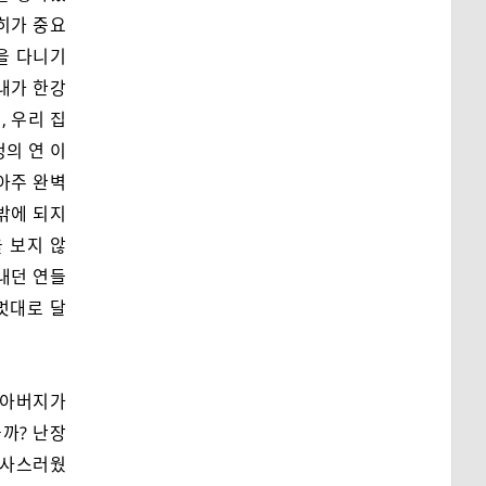
당히가 중요
을 다니기
내가 한강
, 우리 집
정의 연 이
아주 완벽
 밖에 되지
을 보지 않
어내던 연들
멋대로 달
 아버지가
까? 난장
 남사스러웠