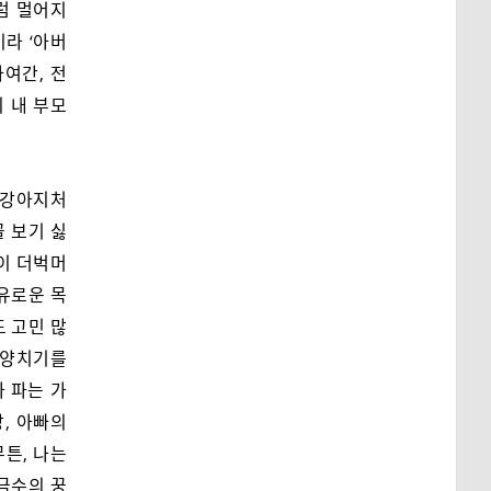
럼 멀어지
이라 ‘아버
하여간, 전
이 내 부모
서 강아지처
 보기 싫
이 더벅머
여유로운 목
도 고민 많
 양치기를
 파는 가
, 아빠의
튼, 나는
 금수의 꿍