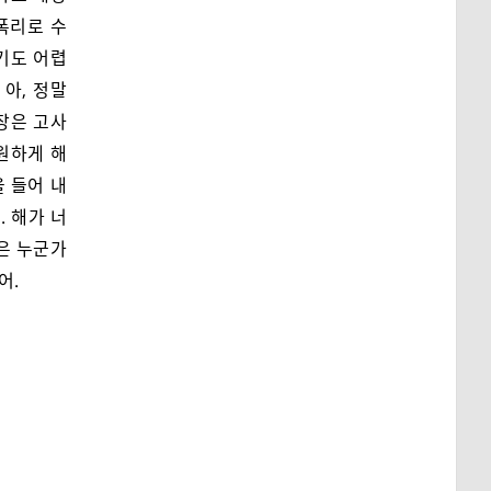
폭리로 수
기도 어렵
 아, 정말
장은 고사
원하게 해
을 들어 내
 해가 너
은 누군가
어.