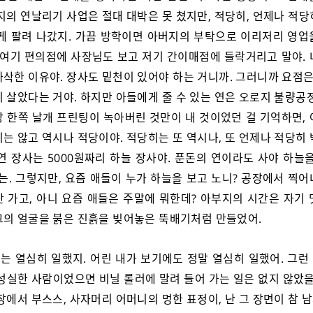
지의 연날리기 사업은 절대 대박은 못 쳤지만, 적당히, 언제나 적
찮게 팔려 나갔지. 가끔 방학이면 아버지의 부탁으로 이리저리 영업
. 여기 편의점에 사장님도 보고 저기 간이매점에 들락거리고 말야. 
삭한 이유야. 장사도 밑천이 있어야 하는 거니까. 그러니까 요점은
 살았다는 거야. 하지만 아들에게 줄 수 있는 연은 오로지 불량공
상 한쪽 날개 프린팅이 녹아버린 것만이 내 것이었던 걸 기억하면, 
는 않고 역시나 적당이야. 적당히는 또 역시나, 또 언제나 적당히
연 장사는 5000원짜리 하늘 장사야. 푼돈의 연이라도 사야 하늘
는. 그렇지만, 요즘 애들이 누가 하늘을 보고 노니? 공장에서 찍
만 가고, 아니 요즘 애들은 주말에 뭐한데? 아부지의 시간은 자기 
그의 얼굴을 붉은 진흙을 빚어놓은 뚝배기처럼 만들었어.
는 열심히 일했지. 어린 내가 보기에도 정말 열심히 일했어. 그런
 성실한 사람이었으면 비닐 롤러에 말려 들어 가는 일은 없지 않았을
장에서 부스스, 사자머리 어머니의 멍한 표정이, 난 그 장면이 참