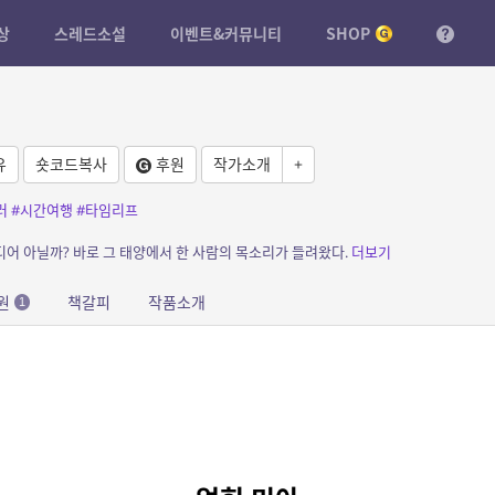
상
스레드소설
이벤트&커뮤니티
SHOP
유
숏코드복사
후원
작가소개
+
러
#시간여행
#타임리프
어 아닐까? 바로 그 태양에서 한 사람의 목소리가 들려왔다.
더보기
원
책갈피
작품소개
1