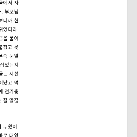
서울에서 자
. 부모님
가보니까 현
뀌었더라.
오금을 물어
붙잡고 못
른쪽 눈알
뒤집었는지
 굳는 시선
어났고 덕
에 전기충
은 잘 알잖
 누웠어.
바로 태양