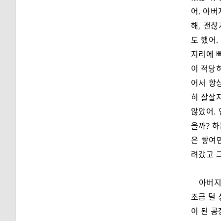
어. 아버
해, 괜
도 했어
지리에 빠
이 적당히
어서 항
히 잘살지
않았어. 
을까? 하
은 쌓여
려갔고 
아버지
조금 덜
이 된 공