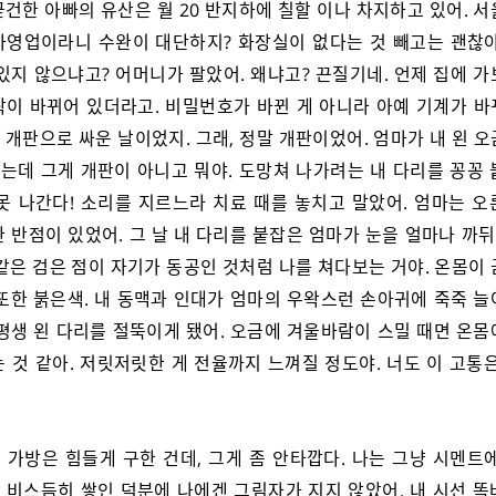
건한 아빠의 유산은 월 20 반지하에 칠할 이나 차지하고 있어. 
자영업이라니 수완이 대단하지? 화장실이 없다는 것 빼고는 괜찮아
있지 않으냐고? 어머니가 팔았어. 왜냐고? 끈질기네. 언제 집에 
락이 바뀌어 있더라고. 비밀번호가 바뀐 게 아니라 아예 기계가 바
개판으로 싸운 날이었지. 그래, 정말 개판이었어. 엄마가 내 왼 
는데 그게 개판이 아니고 뭐야. 도망쳐 나가려는 내 다리를 꽁꽁 
 못 나간다! 소리를 지르느라 치료 때를 놓치고 말았어. 엄마는 오
한 반점이 있었어. 그 날 내 다리를 붙잡은 엄마가 눈을 얼마나 까
같은 검은 점이 자기가 동공인 것처럼 나를 쳐다보는 거야. 온몸이
 또한 붉은색. 내 동맥과 인대가 엄마의 우왁스런 손아귀에 죽죽 늘
 평생 왼 다리를 절뚝이게 됐어. 오금에 겨울바람이 스밀 때면 온몸
 것 같아. 저릿저릿한 게 전율까지 느껴질 정도야. 너도 이 고통
 가방은 힘들게 구한 건데, 그게 좀 안타깝다. 나는 그냥 시멘트에
 비스듬히 쌓인 덕분에 나에겐 그림자가 지지 않았어. 내 시선 똑