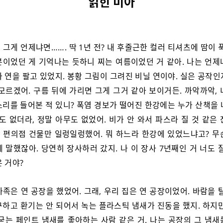
얽힌 미아
 그게 언제냐면……. 딱 1년 전? 내 후줄근한 컬러 티셔츠에 땀이 
분이었던 게 기억나는 듯하니 찌는 여름이었던 거 같아. 나는 언제
 연을 팔고 있었지. 봉황 그림이 그려진 비닐 연이야. 실은 공작
모르겠어. 구름 뒤에 가리면 그게 그거 같아 보이거든. 까악까악,
소리를 들어본 적 있니? 폭염 경보가 떨어진 한강에는 누가 산책을 
도 없더라, 정말 아무도 없었어. 비가 안 와서 파스라 질 것 같은
 편의점 건물만 일렁일렁했어. 뭐 하느라 한강에 있었느냐고? 무
 말했잖아. 당연히 장사하러 갔지. 나 이 장사 7년째인 거 너도 
 거야?
가족은 연 공장을 했었어. 그래, 우리 집은 연 공장이었어. 바람을 
구하고 환기는 안 되어서 녹는 플라스틱 냄새가 진동을 했지. 하지만
 굳는 페인트 냄새를 좋아하는 사람 같은 거. 나는 공장의 그 냄새