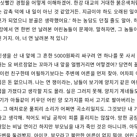
런 싯빨간 경험을 어떻게 이해하겠어. 한강 대교의 거대한 붉은색처
 감촉 덕에 내 일이 아닌 것 같았거든. 지금이야 하도 오래된 일
가 되었으니 분골은 생략했어요.’ 하는 농담도 던질 줄도 알아. 
강에서 연 한번 안 날려본 어린놈들이 문제야. 말하자면, 그 놈들
 거지. 아, 너 연 날려본 적 있니?
인생을 산 내 앞에 그 흔한 5000원짜리 싸구려 연 하나를 못 사
대는 요 버르장없는 꼬마가 내 앞을 얼쩡거리면 어떻겠어? 당연히 꼴
는 이런 친구한테 어필하기보다는 주변에 어른을 먼저 찾아. 어차피 
은 돈 없으니까. 나는 연 쟁이라는, 남들이 보기에 양치기 같은 
을 가졌다고 생각할 지도 몰라. 실은 그러지 못해. 양치기 게네들
자기가 아들같이 키우던 어린 양 모가지를 따서 고기로 팔아버리는
. 그 애처로운 풀피리 소리가 어쩌면 곡소리일지도. 그것보단 내 가
다고 생각해. 적어도 비닐 공작이 피를 흘리지는 않잖아. 망한 공장
어있는 비닐 연이긴 하지만 부모님을 내가 죽인 것은 아니니까. 아무
변을 둘러봤지. 아이코, 부모라고 볼만한 어른이 없지 뭐야. 어린