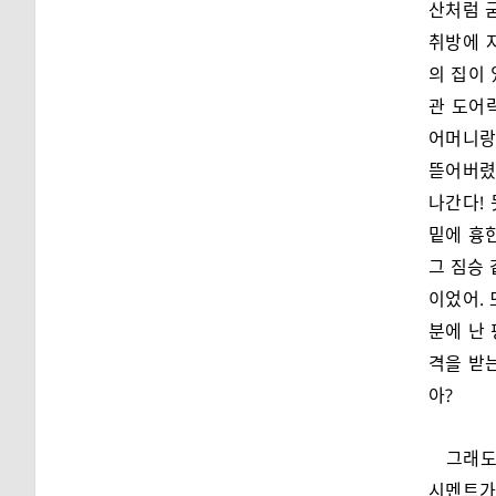
산처럼 굳
취방에 
의 집이 
관 도어
어머니랑 
뜯어버렸
나간다!
밑에 흉
그 짐승 
이었어.
분에 난
격을 받는
아?
그래도
시멘트가