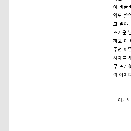
이 바글
익도 쏠
고 말야.
뜨거운 
하고 이
주면 어떨
시야를 
무 뜨거
의 아이디
여보세