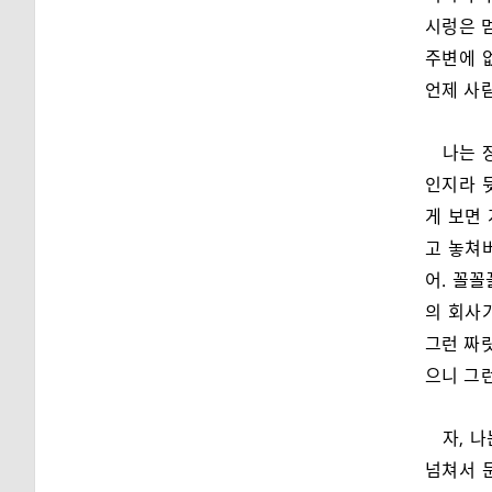
시렁은 
주변에 
언제 사람
나는 
인지라 
게 보면
고 놓쳐
어. 꼴
의 회사
그런 짜릿
으니 그런
자, 
넘쳐서 