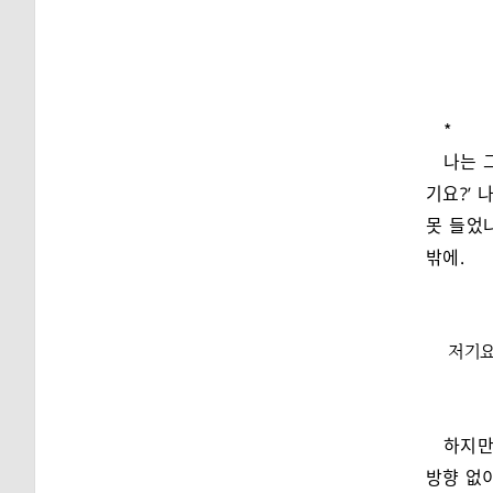
*
나는 
기요?’ 
못 들었
밖에.
저기요
하지만
방향 없