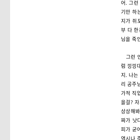
어. 그
기만 하는
지가 쥐포
부 다 한
님을 죽인
그런 
럼 낑낑
지. 나
리 공주님
가적 직업
을걸? 
상상해봐
짜가 낫
피가 굳
역시나 주