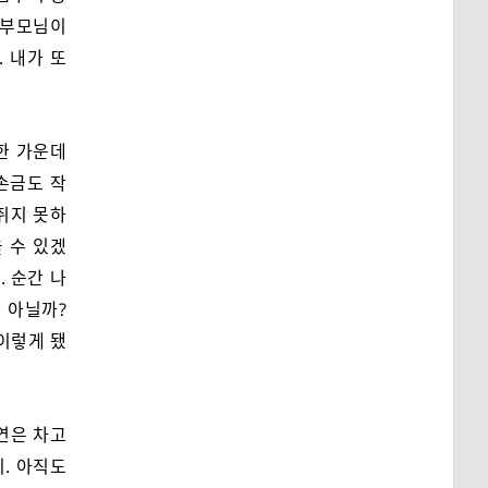
 부모님이
 내가 또
한 가운데
손금도 작
쥐지 못하
 수 있겠
 순간 나
 아닐까?
 이렇게 됐
 연은 차고
. 아직도