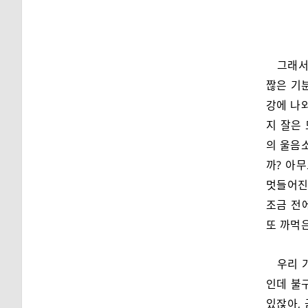
그래서
짢은 기
강에 나와
지 잘은 
의 울음
까? 아무
멋들어진
조금 전에
또 까먹은
우리 
인데 불
있잖아,