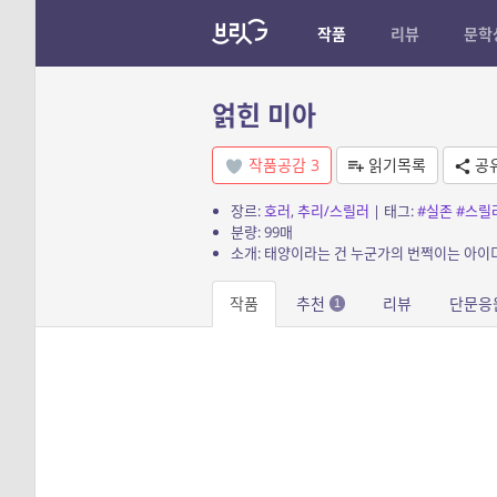
작품
리뷰
문학
얽힌 미아
작품공감
3
읽기목록
공
장르:
호러
,
추리/스릴러
| 태그:
#실존
#스릴
분량: 99매
소개: 태양이라는 건 누군가의 번쩍이는 아이디
작품
추천
리뷰
단문응
1