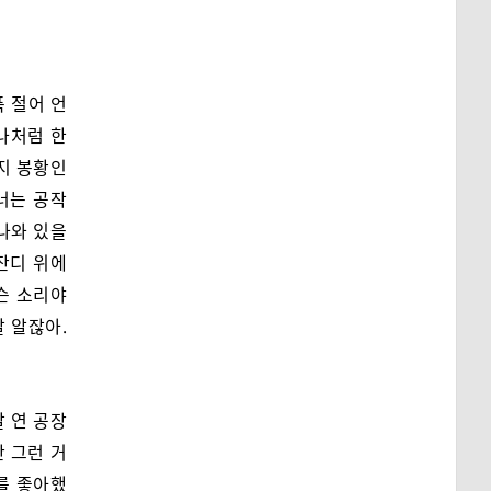
푹 절어 언
나처럼 한
인지 봉황인
 너는 공작
나와 있을
 잔디 위에
슨 소리야
잘 알잖아.
탈 연 공장
 그런 거
를 좋아했