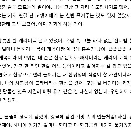
멈출 줄을 모르는데 말이야. 나는 그냥 그 자리를 도망치기로 했어.
없는 거로 판결 난 꼬맹이에게 눈 한번 흘겨주는 것도 잊지 않았지.
한테 그래 보겠어. 이런 기회에 하는 거야.
장롱만 한 캐리어를 끌고 있었어. 폭염 속 그늘 하나 없는 잔디밭 
뒷덜미니 등허리니 몸에 계곡이란 계곡에 홍수가 났어. 콸콸콸콸. 
 계곡이라 미끄덩한 내 손은 한강 둔치로 빠져버리는 캐리어를 꽉 
버렸어. 가구 한 짝만 한걸 어느 능력이라고 떨어지는 걸 잡고 있을
꼴꼴하고 한강으로 빨려 들어가는 내 한평생의 직업이 참 가관이더라.
가, 나의 사장님이 불타버리는 환상을 봤어. 모든 걸 버린다는 쾌감
 달콤한 짓을 저질러 버릴 용기 같은 건 나한테 없는데, 우연히도
 거겠지.
나는 골똘히 생각에 잠겼어. 강물에 잠긴 가방 속의 연들처럼! 사실,
문제야. 하나에 원가가 얼마나 한다고 다 한강공원 바가지 물가였지