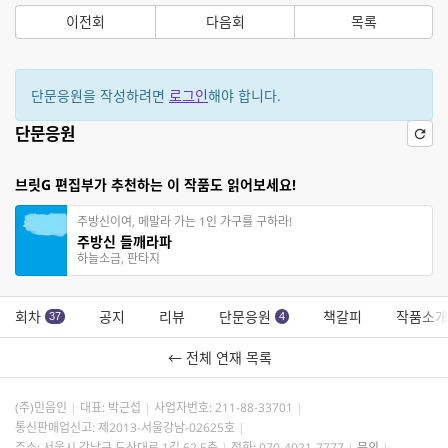
이전회
다음회
목록
단문응원을 작성하려면
로그인
해야 합니다.
단문응원
브릿G 편집부가 추천하는 이 작품도 읽어보세요!
주방신이여, 메말라 가는 1인 가구를 구하라!
주방신 들깨라파
하늘소금, 판타지
회차
공지
리뷰
단문응원
책갈피
작품소개
37
4
← 전체 연재 목록
(주)민음인
대표: 박근섭
사업자번호:
211-88-33701
통신판매업신고: 제2013-서울강남-02625호
주소: 서울시 강남구 도산대로 1길 62 5층
전화: 070-4021-7777
문의