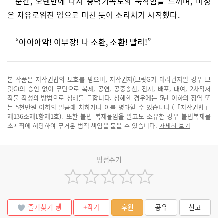
순간, 오랜만에 다시 중력가속도의 묵직함을 느끼며, 미정
은 자유로워진 입으로 미친 듯이 소리치기 시작했다.
“아아아악! 이부장! 나 소환, 소환! 빨리!”
본 작품은 저작권법의 보호를 받으며, 저작권자(브릿G가 대리권자일 경우 브
릿G)의 승인 없이 무단으로 복제, 공연, 공중송신, 전시, 배포, 대여, 2차적저
작물 작성의 방법으로 침해를 금합니다. 침해한 경우에는 5년 이하의 징역 또
는 5천만원 이하의 벌금에 처하거나 이를 병과할 수 있습니다.(「저작권법」
제136조제1항제1호). 또한 불법 복제물임을 알고도 소유한 경우 불법복제물
소지죄에 해당하여 무거운 법적 책임을 물을 수 있습니다.
자세히 보기
평점주기
즐겨찾기
+작가
후원
공유
신고