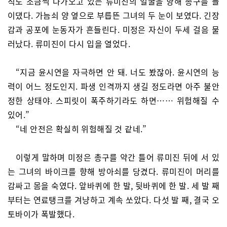
직도 조금씩 다가오고 있는 류미진의 얼굴을 향해 총구를 들
이댔다. 가늠쇠 양 옆으로 부릅뜬 그녀의 두 눈이 보였다. 긴장
감과 공포에 눈동자가 흔들린다. 미정은 자신이 두세 걸음 물
러났다. 류미진이 다시 입을 열었다.
“지금 윤시연을 자극하면 안 돼. 너도 봤잖아. 윤시연의 능
력이 어느 정도인지. 파생 인격까지 생길 정도라면 아주 불안
정한 상태야. 스피릿이 폭주하기라도 하면…… 위험해질 수
있어.”
“네 안전은 확실히 위험해질 것 같네.”
이렇게 말하며 미정은 총구를 약간 틀어 류미진 뒤에 서 있
는 그녀의 바이크를 향해 방아쇠를 당겼다. 류미진이 머리를
감싸고 몸을 숙였다. 앞바퀴에 한 발, 뒷바퀴에 한 발. 세 발 째
부터는 연료탱크를 겨냥하고 계속 쏘았다. 다섯 발 째, 결국 오
토바이가 폭발했다.