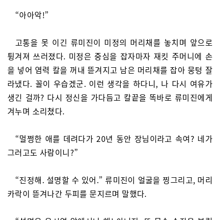
“아아악!”
고통을 못 이긴 류미진이 미정의 머리채를 놓치며 앞으로
튕겨져 쓰러졌다. 미정은 중심을 잡자마자 재킷 주머니에 손
을 넣어 염력 칼을 꺼내 뜯겨지고 남은 머리채를 잡아 뭉텅 잘
라냈다. 꼴이 우습겠군. 이런 생각을 하다니, 나 다시 여유가
생긴 걸까? 다시 정신을 가다듬고 칼끝을 똑바로 류미진에게
겨누며 소리쳤다.
“멀쩡한 애를 데려다가 20년 동안 장님이라고 속여? 네가
그러고도 사람이니?”
“진정해. 설명할 수 있어.” 류미진이 얼굴을 찡그리고, 머리
카락이 뜯겨나간 두피를 문지르며 말했다.