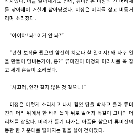
착지했다. 이를 알아채기도 전에, 류미진은 미정의 긴 머리채
를 낚아채어 거칠게 잡아당겼다. 미정은 머리를 잡고 버둥거
리며 소리쳤다.
“아야야! 놔! 이거 안 놔?”
“편한 보직을 줬으면 얌전히 치료나 할 일이지! 왜 자꾸 일
을 만들어 덤비는거야, 응?” 류미진이 미정의 머리채를 꼭 잡
고 세게 흔들며 소리쳤다.
“시끄러, 인간 같지 않은 것 같으니!”
미정은 이렇게 소리치고 나서 힘껏 땅을 박차고 올라 류미
진의 머리 위에서 한 바퀴 돌아 뒤로 떨어져 똑같이 그녀의 머
리채를 잡았다. 머리가 뜯겨 나가는 아픔을 참으며 류미진의
등판 한 가운데를 떨어지는 힘을 실어 걷어찼다.