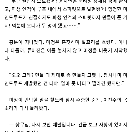
“무슨 말인지 모르겠어? 윤시연은 해리성 정체감 장애 환자
고, 파생 인격이 루프 내에서 스피릿으로 발현됐어! 멍청한 마
인드루프가 친절하게도 파생 인격의 스피릿까지 만들어 준 거
지! 덕분에 오너가 두 명이 됐고…….”
흥분이 지나쳤다. 미정은 흠칫하며 말꼬리를 흐렸다. 아니
나 다를까, 류미진은 이를 놓치지 않고 미정을 비웃기 시작했
다.
“오오 그래? 만들 때 제대로 좀 만들지 그랬니. 잠시나마 마
인드루프 개발했던 건 너야. 얼마 못 버티고 짤리긴 했지만.”
미정이 반박할 말을 찾느라 잠시 주춤한 순간, 이진수의 목
소리가 다시 들려왔다.
— 상무님, 다시 보안 채널입니다. 긴급 보고 사항이 있어서