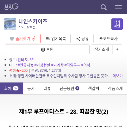
나인스카이즈
작가
제안
작가: 랄프C
즐겨찾기
읽기목록
공유
숏코드복사
후원
작가소개
+
장르:
판타지
,
SF
태그:
#인공지능
#가상현실
#뇌과학
#타임루프
#의식
평점
×200
| 분량: 37회, 1,277매
소개: 경찰 사이버안전국 특수인지범죄 수사팀 형사 구한울은 뜻하지 않게 보건복지부 국민정신건강진흥원 요원으로 파견근무를 수행하게 된다. 국민정신건강진흥원은 초정밀 개인화 가상현실 시스템 ...
더보기
회차
공지
리뷰
단문응원
책갈피
작품소개
37
4
제1부 루프아티스트 – 28. 따끔한 맛(2)