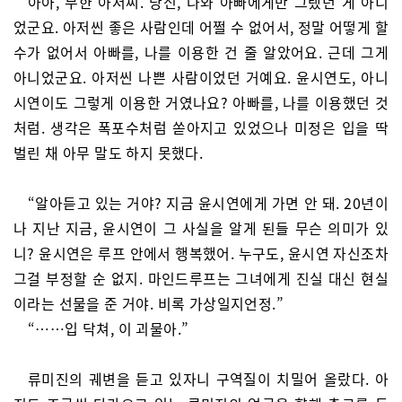
아아, 무한 아저씨. 당신, 나와 아빠에게만 그랬던 게 아니
었군요. 아저씬 좋은 사람인데 어쩔 수 없어서, 정말 어떻게 할
수가 없어서 아빠를, 나를 이용한 건 줄 알았어요. 근데 그게
아니었군요. 아저씬 나쁜 사람이었던 거예요. 윤시연도, 아니
시연이도 그렇게 이용한 거였나요? 아빠를, 나를 이용했던 것
처럼. 생각은 폭포수처럼 쏟아지고 있었으나 미정은 입을 딱
벌린 채 아무 말도 하지 못했다.
“알아듣고 있는 거야? 지금 윤시연에게 가면 안 돼. 20년이
나 지난 지금, 윤시연이 그 사실을 알게 된들 무슨 의미가 있
니? 윤시연은 루프 안에서 행복했어. 누구도, 윤시연 자신조차
그걸 부정할 순 없지. 마인드루프는 그녀에게 진실 대신 현실
이라는 선물을 준 거야. 비록 가상일지언정.”
“……입 닥쳐, 이 괴물아.”
류미진의 궤변을 듣고 있자니 구역질이 치밀어 올랐다. 아