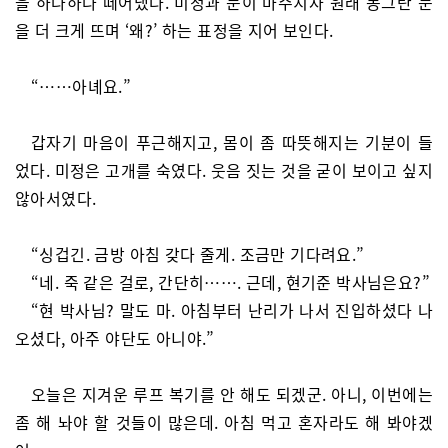
을 하나하나 떼어냈다. 미정과 눈이 마주치자 원래 동그란 눈
을 더 크게 뜨며 ‘왜?’ 하는 표정을 지어 보인다.
“……아녜요.”
갑자기 마음이 푸근해지고, 몸이 좀 따뜻해지는 기분이 들
었다. 미정은 고개를 숙였다. 웃음 짓는 것을 굳이 보이고 싶지
않아서였다.
“싱겁긴. 금방 아침 갖다 줄게. 조금만 기다려요.”
“네. 죽 같은 걸로, 간단히……. 근데, 현기준 박사님은요?”
“현 박사님? 말도 마. 아침부터 난리가 나서 진입하셨다 나
오셨다, 아주 야단도 아니야.”
오늘은 지겨운 루프 복기를 안 해도 되겠군. 아니, 이번에는
좀 해 놔야 할 것들이 많은데. 아침 먹고 혼자라도 해 봐야겠