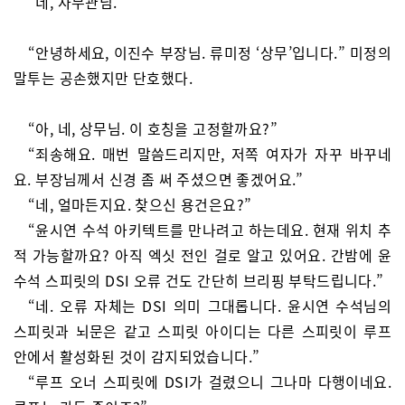
“네, 사무관님.”
“안녕하세요, 이진수 부장님. 류미정 ‘상무’입니다.” 미정의
말투는 공손했지만 단호했다.
“아, 네, 상무님. 이 호칭을 고정할까요?”
“죄송해요. 매번 말씀드리지만, 저쪽 여자가 자꾸 바꾸네
요. 부장님께서 신경 좀 써 주셨으면 좋겠어요.”
“네, 얼마든지요. 찾으신 용건은요?”
“윤시연 수석 아키텍트를 만나려고 하는데요. 현재 위치 추
적 가능할까요? 아직 엑싯 전인 걸로 알고 있어요. 간밤에 윤
수석 스피릿의 DSI 오류 건도 간단히 브리핑 부탁드립니다.”
“네. 오류 자체는 DSI 의미 그대롭니다. 윤시연 수석님의
스피릿과 뇌문은 같고 스피릿 아이디는 다른 스피릿이 루프
안에서 활성화된 것이 감지되었습니다.”
“루프 오너 스피릿에 DSI가 걸렸으니 그나마 다행이네요.