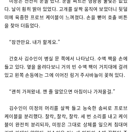
미정은 천천히 눈을 떴다. 눈을 찌르는 형광등 불빛은 없었
다. 날이 훤히 밝아 있었다. 고개를 살짝 움직여 보았더니 뒷덜
미에 육중한 프로브 케이블이 느껴졌다. 손을 뻗어 호출 버튼
을 찾아 더듬었다.
“잠깐만요. 내가 할게요.”
간호사 김수인이 병실 문 쪽에서 나타났다. 수액 팩을 손에
들고 있다. 옆을 올려다보니 거의 빈 수액 팩이 거치대에 걸려
있고 왼쪽 손등에는 그에 이어진 링거 주사바늘이 꽂혀 있다.
“괜히 가져왔네. 깬 줄 알았으면 아침이나 가져올걸.”
김수인이 미정의 머리를 살짝 들고 능숙한 솜씨로 프로브
케이블을 분리했다. 찰칵, 찰칵, 찰칵. 세 번 소리를 내고 케이
블이 완전히 분리되자, 미정은 그대로 상체를 일으켜 침대머