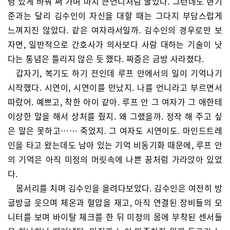
령 있게 바꿔 써 가며 마치 큰언니처럼 굴었다. 그런데도 현기
준과는 달리 김수인이 자신을 대할 때는 그다지 부담스럽게
느껴지진 않았다. 같은 여자라서일까. 김수인의 경우로만 보
자면, 일반적으로 간호사가 의사보다 사람 대하는 기술이 낫
다는 통념은 틀리지 않은 듯 했다. 짜증은 금방 사라졌다.
갑자기, 복기도 하기 전인데 루프 안에서의 일이 기억나기
시작했다. 시연이, 시연이를 만났지. 나를 언니라고 부르면서
따랐어. 예쁘고, 착한 아이 같아. 루프 안 그 여자가 그 애한테
이상한 말을 해서 상처를 줬지. 왜 그랬을까. 정작 해 주고 싶
은 말은 못하고…… 죽었지. 그 여자도 시연이도. 마인드트레
인을 타고 왔는데도 남아 있는 기억 비동기화 때문에, 루프 안
의 기억은 아직 미정의 머릿속에 나쁜 꿈처럼 가라앉아 있었
다.
몸서리를 치며 김수인을 올려다보았다. 김수인은 여전히 방
글방글 웃으며 체온과 혈압을 재고, 아직 연결된 장비들의 모
니터를 보며 바이탈 체크를 한 뒤 미정의 몸에 부착된 센서들