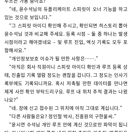
루프는 가동 중이죠?”
“네, 윤수석님의 듀플리케이트 스피릿이 오너 기능을 하고
있는 것으로 보입니다.”
“그 스피릿 아이디 확인해 주시고, 확인되면 히스토리 뽑아
윤수석님 것과 비교해 주세요. 등록 시점 – 둘 중 하나는 발생
시점이라고 해야겠네요 – 및 루프 진입, 엑싯 기록도 모두 포
함해서요.”
“개인정보보호 이슈가 될 만한 사항은…….”
“아직은 회사 직원이니 스피릿 아이디 확인과 루프 등록 상
태, 진출입 기록 열람 정도는 괜찮을 겁니다. 그 정도는 인사기
록부에도 기록되니까요. 혹시 저촉될 만한 데이터를 만나면
제게 사전 확인 부탁드리구요. 루프 내 위치 추적 결과는 나왔
나요?”
“네. 장애 신고 접수된 그 위치에 아직 그대로 계십니다.”
“다른 사람들은요? 정인철 박사, 진흥원의 구한울씨.”
“윤시연 수석님 개인 루프 안에 계신 것으로만 파악이 됩니