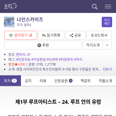
나인스카이즈
작가
제안
작가: 랄프C
즐겨찾기
읽기목록
공유
숏코드복사
후원
작가소개
+
장르:
판타지
,
SF
태그:
#인공지능
#가상현실
#뇌과학
#타임루프
#의식
평점
×200
| 분량: 37회, 1,277매
소개: 경찰 사이버안전국 특수인지범죄 수사팀 형사 구한울은 뜻하지 않게 보건복지부 국민정신건강진흥원 요원으로 파견근무를 수행하게 된다. 국민정신건강진흥원은 초정밀 개인화 가상현실 시스템 ...
더보기
회차
공지
리뷰
단문응원
책갈피
작품소개
37
4
제1부 루프아티스트 – 24. 루프 안의 유령