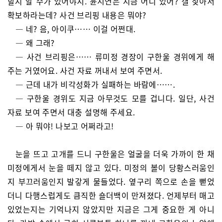
할지 알 수가 있어야지. 윤시연은 지금 어디 있어? 걜 찾아서
확보하라는데? 사건 브리핑 내용은 뭐야?
— 네? 음, 아이쿠…… 이걸 어쩐대.
— 왜 그래?
— 사건 브리핑은…… 류미정 경장이 구한울 경위에게 해
주는 거였어요. 사건 자료 꺼내서 보여 주면서.
— 근데 내가 비각성화가 실패하는 바람에…….
— 구한울 경위도 지금 아무것도 모를 겁니다. 일단, 사건
자료 보여 주면서 대충 설명해 주세요.
— 아 뭐야! 나보고 어쩌라고!
눈을 뜨고 고개를 드니 구한울은 얼굴을 더욱 가까이 한 채
미정에게서 눈을 떼지 않고 있다. 미정의 볼이 당황스러움인
지 부끄러움인지 발갛게 물들었다. 옆구리 쪽으로 손을 뻗었
더니 다행스럽게도 큼직한 숄더백이 만져졌다. 언제부터 매고
있었는지는 기억나지 않았지만 지금은 그게 중요한 게 아니