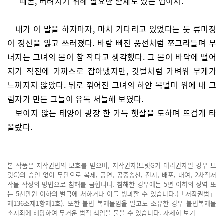
“때론, 버려지기 위해 필요한 존재도 있는 법이지.”
내가 이 말을 하자마자, 마치 기다리고 있었다는 듯 류미정
이 정신을 잃고 쓰러졌다. 바람 빠진 풍선처럼 쪼그라들며 무
너지는 그녀의 몸이 참 작다고 생각했다. 그 몸이 바닥에 떨어
지기 직전에 가까스로 잡아냈지만, 깃털처럼 가벼워 무게가
느껴지지 않았다. 뒤로 꺾어진 그녀의 하얀 목덜미 위에 내 그
림자가 만든 그늘이 유독 서늘해 보였다.
보이지 않는 태양이 광장 한 가득 햇살을 토하며 뜨겁게 타
올랐다.
본 작품은 저작권법의 보호를 받으며, 저작권자(브릿G가 대리권자일 경우 브
릿G)의 승인 없이 무단으로 복제, 공연, 공중송신, 전시, 배포, 대여, 2차적저
작물 작성의 방법으로 침해를 금합니다. 침해한 경우에는 5년 이하의 징역 또
는 5천만원 이하의 벌금에 처하거나 이를 병과할 수 있습니다.(「저작권법」
제136조제1항제1호). 또한 불법 복제물임을 알고도 소유한 경우 불법복제물
소지죄에 해당하여 무거운 법적 책임을 물을 수 있습니다.
자세히 보기