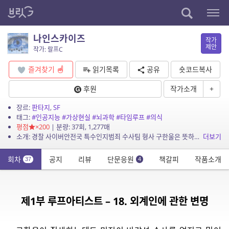
나인스카이즈
작가
제안
작가: 랄프C
즐겨찾기
읽기목록
공유
숏코드복사
후원
작가소개
+
장르:
판타지
,
SF
태그:
#인공지능
#가상현실
#뇌과학
#타임루프
#의식
평점
×200
| 분량: 37회, 1,277매
소개: 경찰 사이버안전국 특수인지범죄 수사팀 형사 구한울은 뜻하지 않게 보건복지부 국민정신건강진흥원 요원으로 파견근무를 수행하게 된다. 국민정신건강진흥원은 초정밀 개인화 가상현실 시스템 ...
더보기
회차
공지
리뷰
단문응원
책갈피
작품소개
37
4
제1부 루프아티스트 – 18. 외계인에 관한 변명