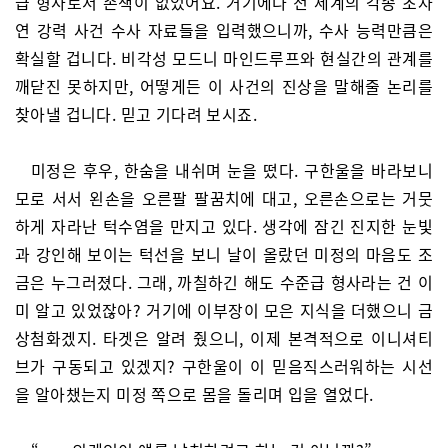
급 형사로서 손색이 없었어요. 거기에다 전 세계의 각종 초자
연 강력 사건 수사 자료들을 입력했으니까, 수사 능력만큼은
확실할 겁니다. 비각성 모드니 마인드루프와 현실간의 관계를
깨닫진 못하지만, 어떻게든 이 사건의 진상을 말해줄 논리를
찾아낼 겁니다. 믿고 기다려 보시죠.
미정은 후우, 한숨을 내쉬며 눈을 떴다. 구한울을 바라보니
모로 서서 왼손을 오른팔 팔꿈치에 대고, 오른손으로는 거뭇
하게 자라난 턱수염을 만지고 있다. 생각에 잠긴 진지한 눈빛
과 강인해 보이는 턱선을 보니 날이 올랐던 미정의 마음도 조
금은 누그러졌다. 그래, 까칠하긴 해도 수준급 형사라는 건 이
미 알고 있었잖아? 거기에 이부장이 모은 지식을 더했으니 금
상첨화겠지. 타겟은 알려 줬으니, 이제 본격적으로 이니셔티
브가 구동되고 있겠지? 구한울이 이 믿음직스러워하는 시선
을 알아챘는지 미정 쪽으로 몸을 돌리며 입을 열었다.