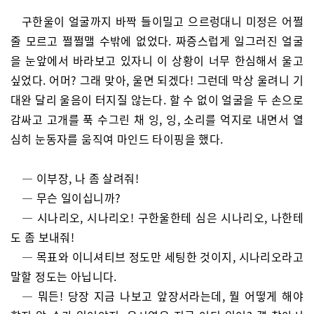
구한울이 얼굴까지 바짝 들이밀고 으르렁대니 미정은 어쩔
줄 모르고 쩔쩔맬 수밖에 없었다. 짜증스럽게 일그러진 얼굴
을 눈앞에서 바라보고 있자니 이 상황이 너무 한심해서 울고
싶었다. 어머? 그래 맞아, 울면 되겠다! 그런데 막상 울려니 기
대완 달리 울음이 터지질 않는다. 할 수 없이 얼굴을 두 손으로
감싸고 고개를 푹 수그린 채 잉, 잉, 소리를 억지로 내면서 열
심히 눈동자를 움직여 마인드 타이핑을 했다.
— 이부장, 나 좀 살려줘!
— 무슨 일이십니까?
— 시나리오, 시나리오! 구한울한테 심은 시나리오, 나한테
도 좀 보내줘!
— 목표와 이니셔티브 정도만 세팅한 것이지, 시나리오라고
말할 정도는 아닙니다.
— 뭐든! 당장 지금 나보고 앞장서라는데, 뭘 어떻게 해야