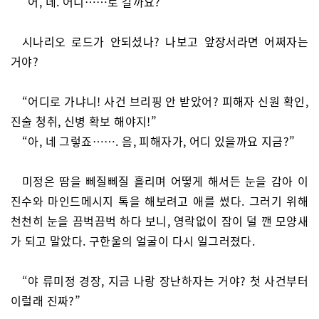
“어, 네. 어디……로 갈까요?”
시나리오 로드가 안되셨나? 나보고 앞장서라면 어쩌자는
거야?
“어디로 가냐니! 사건 브리핑 안 받았어? 피해자 신원 확인,
진술 청취, 신병 확보 해야지!”
“아, 네 그렇죠……. 음, 피해자가, 어디 있을까요 지금?”
미정은 땀을 삐질삐질 흘리며 어떻게 해서든 눈을 감아 이
진수와 마인드메시지 톡을 해보려고 애를 썼다. 그러기 위해
천천히 눈을 끔벅끔벅 하다 보니, 영락없이 잠이 덜 깬 모양새
가 되고 말았다. 구한울의 얼굴이 다시 일그러졌다.
“야 류미정 경장, 지금 나랑 장난하자는 거야? 첫 사건부터
이럴래 진짜?”