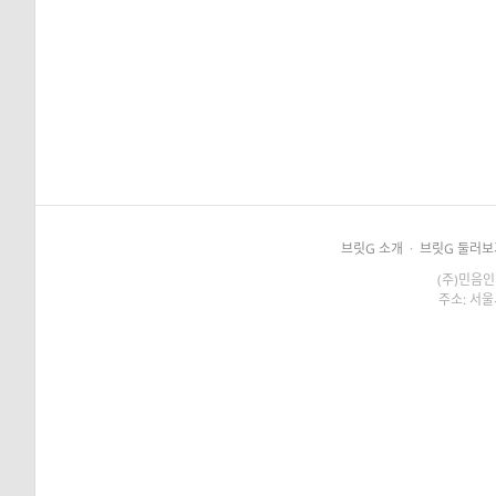
브릿G 소개
·
브릿G 둘러보
(주)민음인
주소: 서울