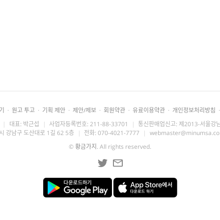
기
·
원고 투고
·
기획 제안
·
제안/제보
·
회원약관
·
유료이용약관
·
개인정보처리방침
·
|
대표: 박근섭
|
사업자등록번호: 211-88-33701
|
통신판매업신고: 제2013-서울강남
시 강남구 도산대로 1길 62 5층
|
전화: 070-4021-7777
|
webmaster@minumsa.c
©
황금가지
. All rights reserved.