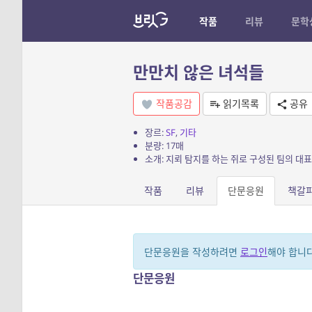
작품
리뷰
문학
만만치 않은 녀석들
작품공감
읽기목록
공유
장르:
SF
,
기타
분량: 17매
소개: 지뢰 탐지를 하는 쥐로 구성된 팀의 대
작품
리뷰
단문응원
책갈
단문응원을 작성하려면
로그인
해야 합니다
단문응원