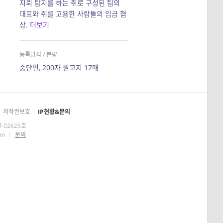
지뢰 탐지를 하는 쥐로 구성된 팀의
대표와 쥐를 고용한 사람들의 임금 협
상.
더보기
등록방식 / 분량
중단편, 200자 원고지 17매
저작권보호
·
IP현황&문의
-02625호
om
|
문의