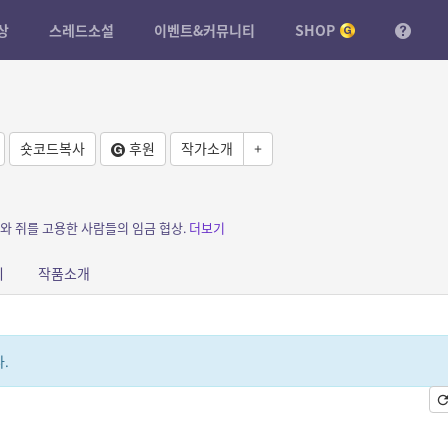
상
스레드소설
이벤트&커뮤니티
SHOP
숏코드복사
후원
작가소개
+
표와 쥐를 고용한 사람들의 임금 협상.
더보기
피
작품소개
.