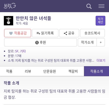
만만치 않은 녀석들
작가
제안
작가: 세음
작품공감
읽기목록
공유
숏코드복사
후원
작가소개
+
장르:
SF
,
기타
분량: 17매
소개: 지뢰 탐지를 하는 쥐로 구성된 팀의 대표와 쥐를 고용한 사람들의 임금 협상.
더보기
작품
리뷰
단문응원
책갈피
작품소개
작품 소개
지뢰 탐지를 하는 쥐로 구성된 팀의 대표와 쥐를 고용한 사람들의 임
금 협상.