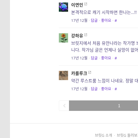
이연인
본격적으로 캐기 시작하면 한나는…!
17년 12월
·
답글
·
좋아요
·
#
강하유
브릿지에서 처음 유안나라는 작가명 보고 ?
니다. 작가님 글은 언제나 실망이 없
17년 12월
·
답글
·
좋아요
·
#
카를루크
약간 루스트룸 느낌이 나네요. 정말 
17년 12월
·
답글
·
좋아요
·
#
1
브릿G 소개
·
브릿G 둘러보