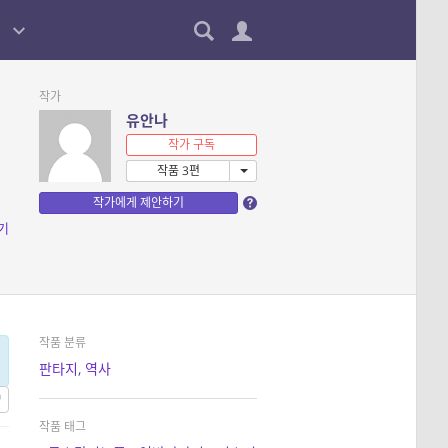
작가
유안나
작가 구독
작품 3편
작가에게 제안하기
기
작품 분류
판타지
,
역사
작품 태그