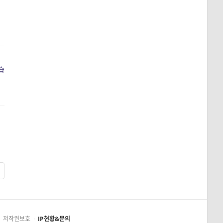
습
저작권보호
·
IP현황&문의