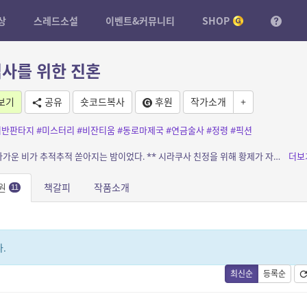
상
스레드소설
이벤트&커뮤니티
SHOP
법사를 위한 진혼
보기
공유
숏코드복사
후원
작가소개
+
어반판타지
#미스터리
#비잔티움
#동로마제국
#연금술사
#정령
#픽션
소개: ‘그것’이 시작된 것은 666년의 이른 봄, 차가운 비가 추적추적 쏟아지는 밤이었다. ** 시라쿠사 친정을 위해 황제가 자리를 비운 사이 로마 노바의 주도 콘스탄티노플에서 벌어진 ...
더보
원
책갈피
작품소개
11
.
최신순
등록순