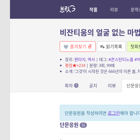
작품
리뷰
문학
비잔티움의 얼굴 없는 마
즐겨찾기
읽기목록
첫회
장르:
판타지
,
역사
| 태그:
#콘스탄티노플
#
평점
×234
| 분량: 3회, 99매
회차
공지
리뷰
단문응
3
단문응원을 작성하려면
로그인
해야 합니다
단문응원
11