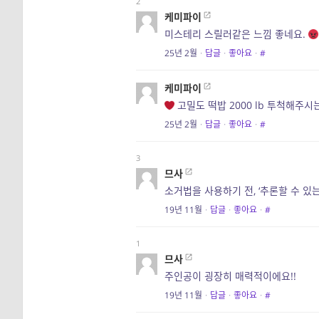
2
케미파이
미스테리 스릴러같은 느낌 좋네요.
25년 2월
·
답글
·
좋아요
·
#
케미파이
고밀도 떡밥 2000 lb 투척해주
25년 2월
·
답글
·
좋아요
·
#
3
므사
소거법을 사용하기 전, ‘추론할 수 있
19년 11월
·
답글
·
좋아요
·
#
1
므사
주인공이 굉장히 매력적이에요!!
19년 11월
·
답글
·
좋아요
·
#