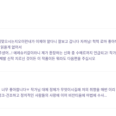
으시는지오이런내가 이제야 알다니 잘보고 갑니다 자까님! 헉헉 로마 좋아
 읽을게 없어서
주셨어…! 에레슈키갈이라니 제가 환장하는 신화 중 수메르까지 언급되고! 작가
제발 신작 지르신 것이든 이 작품이든 뭐라도 다음편을 주십시오
기 너무 좋아합니다ㅠ 작가님 대체 정체가 무엇이시길래 저의 취향을 매번 이리
크-건조하고 정치적인 사람들의 사랑에 이어 비잔티움에 마법에 수사…