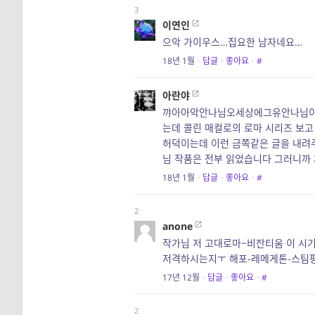
3
이연인
으악 가이우스…집요한 남자네요…
18년 1월
·
답글
·
좋아요
·
#
아란야
꺄아아악안나님오세상에그유안나님이맞
는데 콜린 매컬로의 로마 시리즈 보고
허덕이는데 이런 금쪽같은 글을 내려
님 작품은 전부 읽었습니다 그러니까 
18년 1월
·
답글
·
좋아요
·
#
2
anone
작가님 저 고대로마~비잔티움 이 시
저격하시는지ㅜ 해포-레메게톤-스팀펑
17년 12월
·
답글
·
좋아요
·
#
2