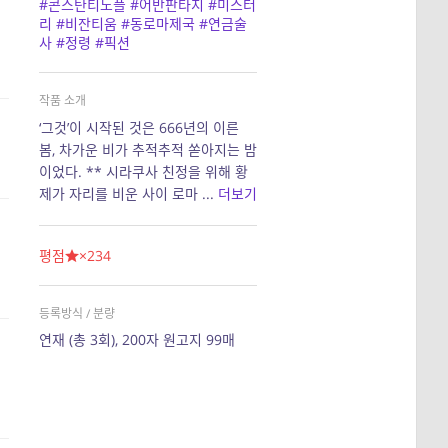
#콘스탄티노플
#어반판타지
#미스터
리
#비잔티움
#동로마제국
#연금술
사
#정령
#픽션
작품 소개
‘그것’이 시작된 것은 666년의 이른
봄, 차가운 비가 추적추적 쏟아지는 밤
이었다. ** 시라쿠사 친정을 위해 황
제가 자리를 비운 사이 로마 ...
더보기
평점
×234
등록방식 / 분량
연재 (총 3회), 200자 원고지 99매