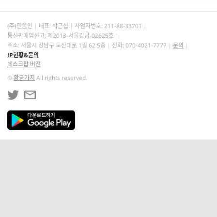
(주)민음인
대표: 박근섭
사업자번호:
211-88-33701
통신판매업신고: 제2013-서울강남-02625호
주소: 서울시 강남구 도산대로 1길 62 5층
전화: 070-4021-7777
문의
IP현황&문의
데스크탑 버전
©
황금가지
All rights reserved.