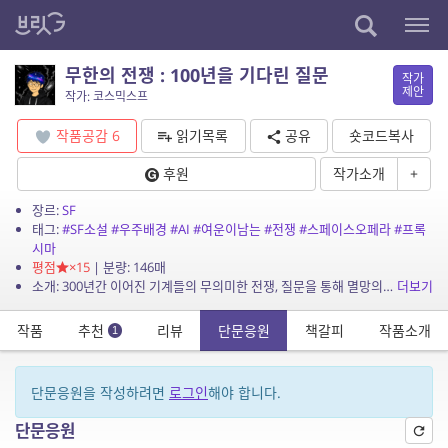
무한의 전쟁 : 100년을 기다린 질문
작가
제안
작가: 코스믹스프
작품공감
6
읽기목록
공유
숏코드복사
후원
작가소개
+
장르:
SF
태그:
#SF소설
#우주배경
#AI
#여운이남는
#전쟁
#스페이스오페라
#프록
시마
평점
×15
| 분량: 146매
소개: 300년간 이어진 기계들의 무의미한 전쟁, 질문을 통해 멸망의 굴레를 멈춰 세우는 여정.
더보기
작품
추천
리뷰
단문응원
책갈피
작품소개
1
단문응원을 작성하려면
로그인
해야 합니다.
단문응원