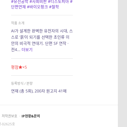
#유전공학
#사회비판
#디스토피아
#
단편연재
#바이오펑크
#철학
작품 소개
AI가 설계한 완벽한 유전자의 시대, 스
스로 ‘흙’이 되기를 선택한 초인류 이
안의 비극적 연대기. 단편 SF 연작 ·
전4...
더보기
평점
×5
등록방식 / 분량
연재 (총 5회), 200자 원고지 41매
저작권보호
·
IP현황&문의
-02625호