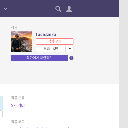
작가
lucidzero
작가 구독
작품 16편
작가에게 제안하기
작품 분류
SF
,
기타
작품 태그