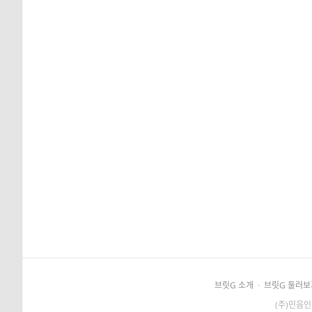
브릿G 소개
·
브릿G 둘러보
(주)민음인