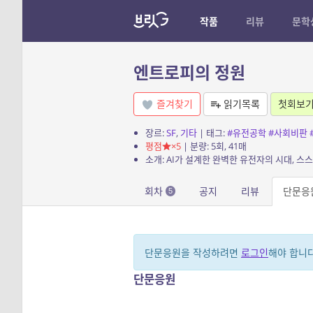
작품
리뷰
문학
엔트로피의 정원
즐겨찾기
읽기목록
첫회보
장르:
SF
,
기타
| 태그:
#유전공학
#사회비판
평점
×5
| 분량: 5회, 41매
소개: AI가 설계한 완벽한 유전자의 시대, 스스
회차
공지
리뷰
단문응
5
단문응원을 작성하려면
로그인
해야 합니다
단문응원