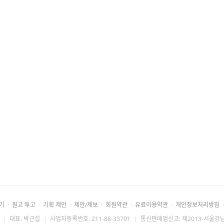
기
·
원고 투고
·
기획 제안
·
제안/제보
·
회원약관
·
유료이용약관
·
개인정보처리방침
·
|
대표: 박근섭
|
사업자등록번호: 211-88-33701
|
통신판매업신고: 제2013-서울강남