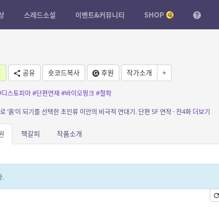
상
스레드소설
이벤트&커뮤니티
SHOP
기
공유
숏코드복사
후원
작가소개
+
#디스토피아
#단편연재
#바이오펑크
#철학
로 ‘흙’이 되기를 선택한 초인류 이안의 비극적 연대기. 단편 SF 연작 · 전4화
더보기
원
책갈피
작품소개
.