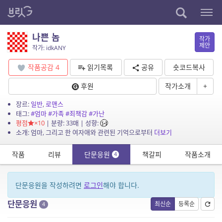
나쁜 놈
작가
제안
작가: idkANY
작품공감
4
읽기목록
공유
숏코드복사
후원
작가소개
+
장르:
일반
,
로맨스
태그:
#엄마
#가족
#죄책감
#가난
평점
×10
| 분량: 33매 | 성향:
소개: 엄마, 그리고 한 여자애와 관련된 기억으로부터
더보기
작품
리뷰
단문응원
책갈피
작품소개
4
단문응원을 작성하려면
로그인
해야 합니다.
단문응원
최신순
등록순
4