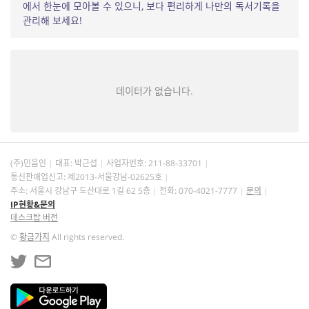
에서 한눈에 모아볼 수 있으니, 보다 편리하게 나만의 독서기록을
관리해 보세요!
데이터가 없습니다.
(주)민음인
대표: 박근섭
사업자번호:
211-88-33701
통신판매업신고: 제2013-서울강남-02625호
주소: 서울시 강남구 도산대로 1길 62 5층
전화: 070-4021-7777
문의
IP현황&문의
데스크탑 버전
©
황금가지
All rights reserved.