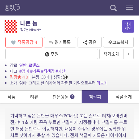
나쁜 놈
작가
제안
작가: idkANY
작품공감
4
읽기목록
공유
숏코드복사
후원
작가소개
+
장르:
일반
,
로맨스
태그:
#엄마
#가족
#죄책감
#가난
평점
×10
| 분량: 33매 | 성향:
소개: 엄마, 그리고 한 여자애와 관련된 기억으로부터
더보기
작품
리뷰
단문응원
책갈피
작품소개
4
기억하고 싶은 문단을 마우스(PC버전) 또는 손으로 터치(모바일버
전) 후 1초 가량 꾸욱 누르면 책갈피가 지정됩니다. 책갈피를 누르
면 해당 문단으로 이동하지만, 내용이 수정된 경우에는 정확한 위
치로 찾아가지 못할 수 있습니다. 전체 책갈피 기록은 마이페이지