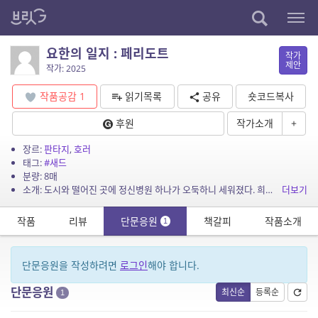
요한의 일지 : 페리도트
작가
제안
작가: 2025
작품공감
1
읽기목록
공유
숏코드복사
후원
작가소개
+
장르:
판타지
,
호러
태그:
#새드
분량: 8매
소개: 도시와 떨어진 곳에 정신병원 하나가 오둑하니 세워졌다. 희한하게 그곳은 직원들이 있으나 환자가 없었다. 그곳에서 근무했던 직원 하나가 방송에서 환자는 하나도 없고 병실을 돌아다...
더보기
작품
리뷰
단문응원
책갈피
작품소개
1
단문응원을 작성하려면
로그인
해야 합니다.
단문응원
최신순
등록순
1