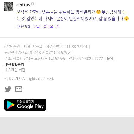
cedrus
보석은 요한이 영혼들을 위로하는 방식일까요
무덤덤하게 듣
는 것 같았는데 마지막 문장이 인상적이었어요. 잘 읽었습니다
25년 6월
·
답글
·
좋아요
·
#
(주)민음인
대표: 박근섭
사업자번호:
211-88-33701
통신판매업신고: 제2013-서울강남-02625호
주소: 서울시 강남구 도산대로 1길 62 5층
전화: 070-4021-7777
문의
IP현황&문의
데스크탑 버전
©
황금가지
All rights reserved.