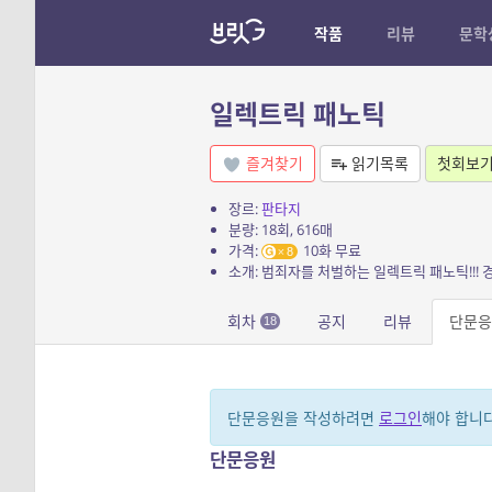
작품
리뷰
문학
일렉트릭 패노틱
즐겨찾기
읽기목록
첫회보
장르:
판타지
분량: 18회, 616매
가격:
10화 무료
8
회차
공지
리뷰
단문응
18
단문응원을 작성하려면
로그인
해야 합니다
단문응원