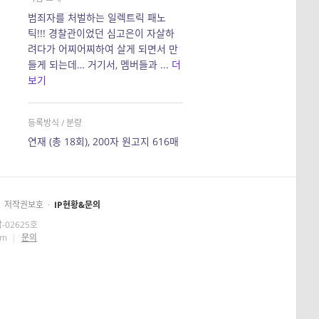
범죄자를 처벌하는 일렉트릭 패노
틱!!! 경찰관이었던 심고은이 자살하
려다가 어찌어찌하여 살게 되면서 만
들게 되는데… 거기서, 멤버들과 ...
더
보기
등록방식 / 분량
연재 (총 18회), 200자 원고지 616매
저작권보호
·
IP현황&문의
-02625호
om
|
문의