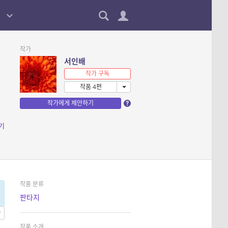
작가
서인배
작가 구독
작품 4편
작가에게 제안하기
기
작품 분류
판타지
작품 소개