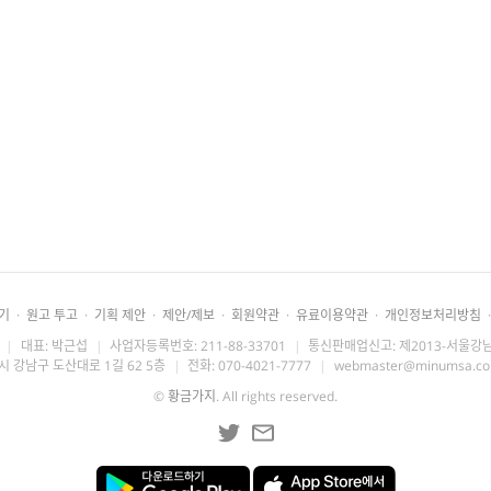
기
·
원고 투고
·
기획 제안
·
제안/제보
·
회원약관
·
유료이용약관
·
개인정보처리방침
·
|
대표: 박근섭
|
사업자등록번호: 211-88-33701
|
통신판매업신고: 제2013-서울강남
시 강남구 도산대로 1길 62 5층
|
전화: 070-4021-7777
|
webmaster@minumsa.c
©
황금가지
. All rights reserved.