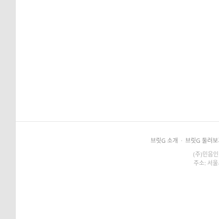
브릿G 소개
·
브릿G 둘러보
(주)민음인
주소: 서울