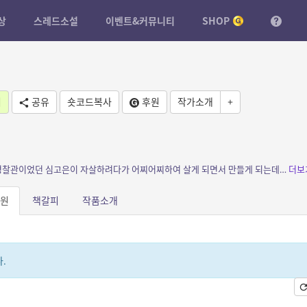
상
스레드소설
이벤트&커뮤니티
SHOP
기
공유
숏코드복사
후원
작가소개
+
소개: 범죄자를 처벌하는 일렉트릭 패노틱!!! 경찰관이었던 심고은이 자살하려다가 어찌어찌하여 살게 되면서 만들게 되는데… 거기서, 멤버들과 함께 범죄자들을 잡고 죗값을 치루게 ...
더보
원
책갈피
작품소개
.