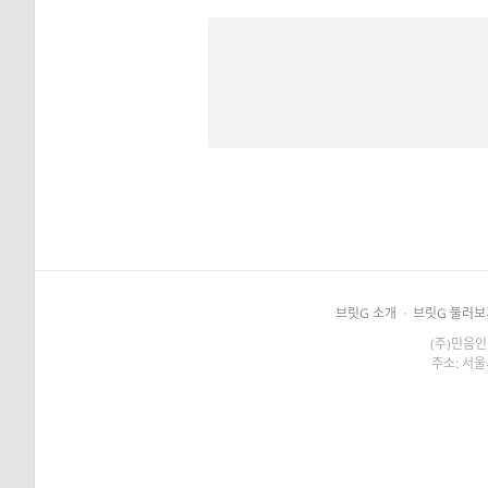
브릿G 소개
·
브릿G 둘러보
(주)민음인
주소: 서울