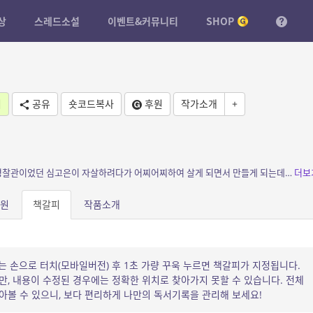
상
스레드소설
이벤트&커뮤니티
SHOP
기
공유
숏코드복사
후원
작가소개
+
소개: 범죄자를 처벌하는 일렉트릭 패노틱!!! 경찰관이었던 심고은이 자살하려다가 어찌어찌하여 살게 되면서 만들게 되는데… 거기서, 멤버들과 함께 범죄자들을 잡고 죗값을 치루게 ...
더보
원
책갈피
작품소개
는 손으로 터치(모바일버전) 후 1초 가량 꾸욱 누르면 책갈피가 지정됩니다.
, 내용이 수정된 경우에는 정확한 위치로 찾아가지 못할 수 있습니다. 전체
볼 수 있으니, 보다 편리하게 나만의 독서기록을 관리해 보세요!