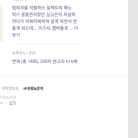
범죄자를 처벌하는 일렉트릭 패노
틱!!! 경찰관이었던 심고은이 자살하
려다가 어찌어찌하여 살게 되면서 만
들게 되는데… 거기서, 멤버들과 ...
더
보기
등록방식 / 분량
연재 (총 18회), 200자 원고지 616매
저작권보호
·
IP현황&문의
-02625호
om
|
문의