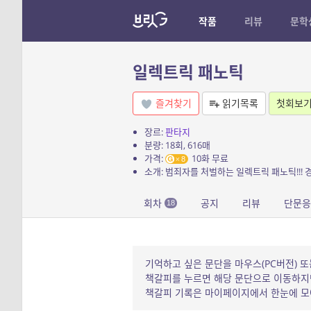
작품
리뷰
문학
일렉트릭 패노틱
즐겨찾기
읽기목록
첫회보
장르:
판타지
분량: 18회, 616매
가격:
10화 무료
8
회차
공지
리뷰
단문응
18
기억하고 싶은 문단을 마우스(PC버전) 또
책갈피를 누르면 해당 문단으로 이동하지만
책갈피 기록은 마이페이지에서 한눈에 모아