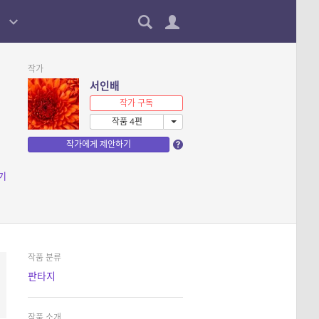
작가
서인배
작가 구독
작품 4편
작가에게 제안하기
기
작품 분류
판타지
작품 소개