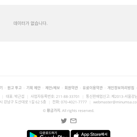
데이터가 없습니다.
기
·
원고 투고
·
기획 제안
·
제안/제보
·
회원약관
·
유료이용약관
·
개인정보처리방침
·
|
대표: 박근섭
|
사업자등록번호: 211-88-33701
|
통신판매업신고: 제2013-서울강남
시 강남구 도산대로 1길 62 5층
|
전화: 070-4021-7777
|
webmaster@minumsa.c
©
황금가지
. All rights reserved.