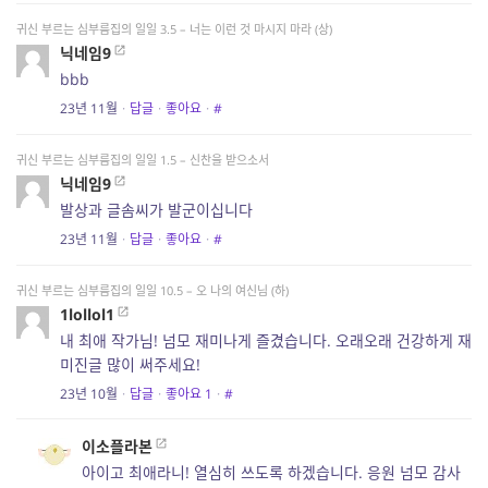
귀신 부르는 심부름집의 일일 3.5 – 너는 이런 것 마시지 마라 (상)
닉네임9
bbb
23년 11월
·
답글
·
좋아요
·
#
귀신 부르는 심부름집의 일일 1.5 – 신찬을 받으소서
닉네임9
발상과 글솜씨가 발군이십니다
23년 11월
·
답글
·
좋아요
·
#
귀신 부르는 심부름집의 일일 10.5 – 오 나의 여신님 (하)
1lollol1
내 최애 작가님! 넘모 재미나게 즐겼습니다. 오래오래 건강하게 재
미진글 많이 써주세요!
23년 10월
·
답글
·
좋아요
1
·
#
이소플라본
아이고 최애라니! 열심히 쓰도록 하겠습니다. 응원 넘모 감사