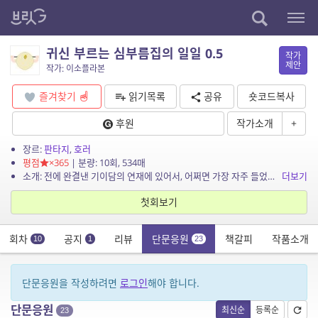
귀신 부르는 심부름집의 일일 0.5
작가
제안
작가: 이소플라본
즐겨찾기
읽기목록
공유
숏코드복사
후원
작가소개
+
장르:
판타지
,
호러
평점
×365
| 분량: 10회, 534매
소개: 전에 완결낸 기이담의 연재에 있어서, 어쩌면 가장 자주 들었던 아쉬움이 단편을 더 보고싶다는 말씀이셨습니다. 저로서도 많은 미련이 남아 이렇듯 소소한 에피소드를 보내드리려 합니다....
더보기
첫회보기
회차
공지
리뷰
단문응원
책갈피
작품소개
10
1
23
단문응원을 작성하려면
로그인
해야 합니다.
단문응원
최신순
등록순
23