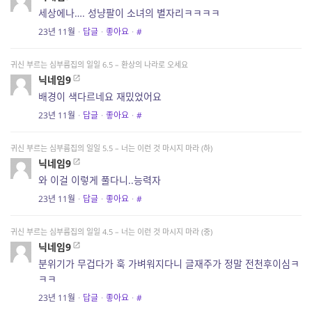
세상에나…. 성냥팔이 소녀의 별자리ㅋㅋㅋㅋ
23년 11월
·
답글
·
좋아요
·
#
귀신 부르는 심부름집의 일일 6.5 – 환상의 나라로 오세요
닉네임9
배경이 색다르네요 재밌었어요
23년 11월
·
답글
·
좋아요
·
#
귀신 부르는 심부름집의 일일 5.5 – 너는 이런 것 마시지 마라 (하)
닉네임9
와 이걸 이렇게 풀다니..능력자
23년 11월
·
답글
·
좋아요
·
#
귀신 부르는 심부름집의 일일 4.5 – 너는 이런 것 마시지 마라 (중)
닉네임9
분위기가 무겁다가 훅 가벼워지다니 글재주가 정말 전천후이심ㅋ
ㅋㅋ
23년 11월
·
답글
·
좋아요
·
#