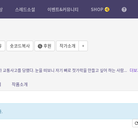
상
스레드소설
이벤트&커뮤니티
SHOP
유
숏코드복사
후원
작가소개
+
소개: 모르는 누군가 떨어트린 젓가락을 줍다가 교통사고를 당했다. 눈을 떠보니 자기 뼈로 젓가락을 만들고 싶어 하는 사람과 엮여버렸다. 무료한 삶에 나타난 미스테리한 존재에게 주인공은 완...
더보
피
작품소개
.