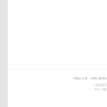
브릿G 소개
·
브릿G 둘러보
(주)민음인
주소: 서울