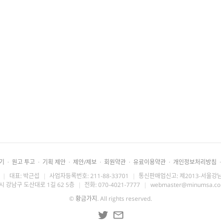
기
·
원고 투고
·
기획 제안
·
제안/제보
·
회원약관
·
유료이용약관
·
개인정보처리방침
·
|
대표: 박근섭
|
사업자등록번호: 211-88-33701
|
통신판매업신고: 제2013-서울강남
시 강남구 도산대로 1길 62 5층
|
전화: 070-4021-7777
|
webmaster@minumsa.c
©
황금가지
. All rights reserved.