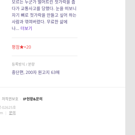
모르는 누군가 떨어트린 젓가락을 줍
다가 교통사고를 당했다. 눈을 떠보니
자기 뼈로 젓가락을 만들고 싶어 하는
사람과 엮여버렸다. 무료한 삶에
나...
더보기
평점
×20
등록방식 / 분량
중단편, 200자 원고지 63매
저작권보호
·
IP현황&문의
-02625호
om
|
문의