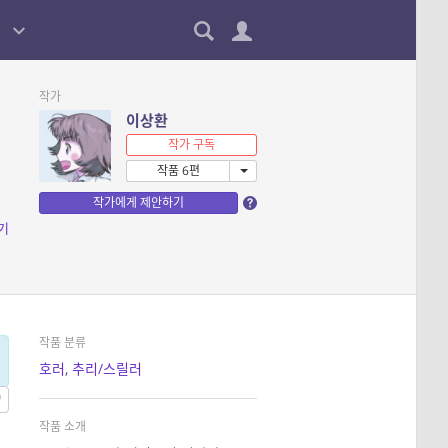
작가
이상환
작가 구독
작품 6편
작가에게 제안하기
기
작품 분류
호러
,
추리/스릴러
작품 소개