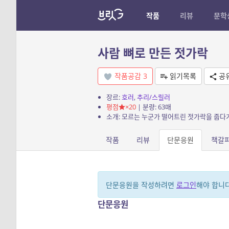
작품
리뷰
문학
사람 뼈로 만든 젓가락
작품공감
3
읽기목록
공
장르:
호러
,
추리/스릴러
평점
×20
| 분량: 63매
작품
리뷰
단문응원
책갈
단문응원을 작성하려면
로그인
해야 합니다
단문응원