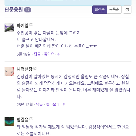
단문응원
최신순
등록순
17
하예일
주인공이 겪는 아픔이 눈앞에 그려져
더 슬프고 안타깝네요.
더운 날이 배경인데 땀이 아니라 눈물이…ㅠㅠ
5월 18일
·
답글
·
좋아요
·
#
해적선장
긴장감이 살아있는 동시에 감정적인 울림도 큰 작품이네요. 상실
의 슬픔이 되게 먹먹하게 다가오는데요. 그럼에도 불구하고 현실
로 돌아오는 이야기라 안심이 됩니다. 너무 재미있게 잘 읽었습니
다.
25년 12월
·
답글
·
좋아요
1
·
#
엄길윤
와 일월명 작가님 재밌게 잘 읽었습니다. 감성적이면서도 한편으
로는 소름끼치네요.