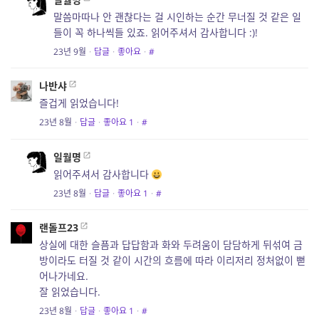
말씀마따나 안 괜찮다는 걸 시인하는 순간 무너질 것 같은 일
들이 꼭 하나씩들 있죠. 읽어주셔서 감사합니다 :)!
23년 9월
·
답글
·
좋아요
·
#
나반샤
즐겁게 읽었습니다!
23년 8월
·
답글
·
좋아요
1
·
#
일월명
읽어주셔서 감사합니다
23년 8월
·
답글
·
좋아요
1
·
#
랜돌프23
상실에 대한 슬픔과 답답함과 화와 두려움이 담담하게 뒤섞여 금
방이라도 터질 것 같이 시간의 흐름에 따라 이리저리 정처없이 뻗
어나가네요.
잘 읽었습니다.
23년 8월
·
답글
·
좋아요
1
·
#