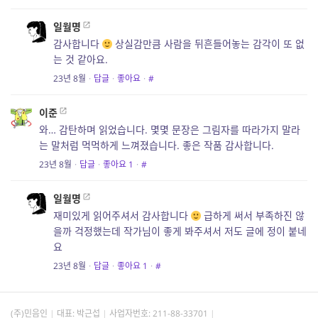
일월명
감사합니다
상실감만큼 사람을 뒤흔들어놓는 감각이 또 없
는 것 같아요.
23년 8월
·
답글
·
좋아요
·
#
이준
와… 감탄하며 읽었습니다. 몇몇 문장은 그림자를 따라가지 말라
는 말처럼 먹먹하게 느껴졌습니다. 좋은 작품 감사합니다.
23년 8월
·
답글
·
좋아요
1
·
#
일월명
재미있게 읽어주셔서 감사합니다
급하게 써서 부족하진 않
을까 걱정했는데 작가님이 좋게 봐주셔서 저도 글에 정이 붙네
요
23년 8월
·
답글
·
좋아요
1
·
#
(주)민음인
대표: 박근섭
사업자번호:
211-88-33701