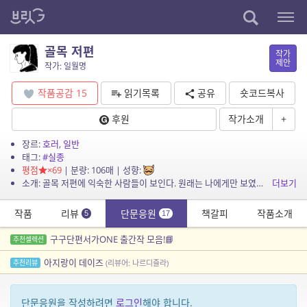
골목 저편
작가
제안
작가: 일월명
작품공감
15
읽기목록
공유
숏코드복사
후원
작가소개
+
장르:
호러
,
일반
태그:
#실종
평점
×69
| 분량: 106매 | 성향:
소개: 골목 저편에 익숙한 사람들이 보인다. 원래는 나에게만 보였는데.
더보기
작품
리뷰
단문응원
책갈피
작품소개
5
17
구구단편서가ONE 출간작 모음!📘
추천셀렉션
아지랑이 데이즈
추천리뷰
(리뷰어: 나르디즐라)
단문응원을 작성하려면
로그인
해야 합니다.