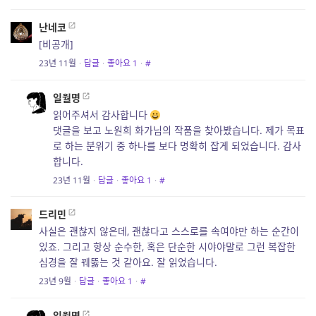
난네코
[비공개]
23년 11월
·
답글
·
좋아요
1
·
#
일월명
읽어주셔서 감사합니다
댓글을 보고 노원희 화가님의 작품을 찾아봤습니다. 제가 목표
로 하는 분위기 중 하나를 보다 명확히 잡게 되었습니다. 감사
합니다.
23년 11월
·
답글
·
좋아요
1
·
#
드리민
사실은 괜찮지 않은데, 괜찮다고 스스로를 속여야만 하는 순간이
있죠. 그리고 항상 순수한, 혹은 단순한 시야야말로 그런 복잡한
심경을 잘 꿰뚫는 것 같아요. 잘 읽었습니다.
23년 9월
·
답글
·
좋아요
1
·
#
일월명