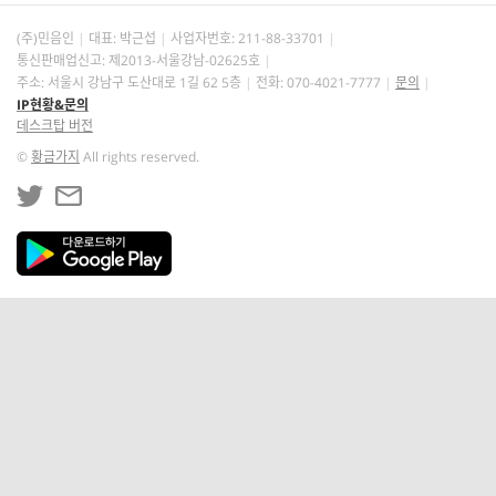
(주)민음인
대표: 박근섭
사업자번호:
211-88-33701
통신판매업신고: 제2013-서울강남-02625호
주소: 서울시 강남구 도산대로 1길 62 5층
전화: 070-4021-7777
문의
IP현황&문의
데스크탑 버전
©
황금가지
All rights reserved.