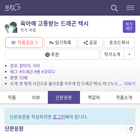
육아에 고통받는 드래곤 택시
작가
제안
작가: 바질
작품공감
3
읽기목록
공유
숏코드복사
후원
작가소개
+
장르:
판타지
,
기타
태그:
#드래곤
#용
#코미디
분량: 52매
소개: 뜻 밖의 사건으로 불사조를 키우게 된 드래곤 택시, 마그누스. 말썽쟁이 불사조는 귀여운 불꽃으로 마그누스의 속을 까맣게 태운다. 그러던 어느 날, 마그누스의 주인 김용용이 평일에...
더보기
작품
리뷰
단문응원
책갈피
작품소개
단문응원을 작성하려면
로그인
해야 합니다.
단문응원