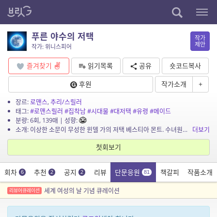
푸른 야수의 저택
작가
제안
작가: 위니스피어
즐겨찾기
읽기목록
공유
숏코드복사
후원
작가소개
+
장르:
로맨스
,
추리/스릴러
태그:
#로맨스릴러
#집착남
#시대물
#대저택
#유령
#메이드
분량: 6회, 139매 | 성향:
소개: 이상한 소문이 무성한 윈델 가의 저택 베스티아 몬트. 수녀원에서 도망친 알마는 새출발을 꿈꾸며 그곳으로 오지만, 그녀의 고용주인 윈델 경은 알 수 없는 행동으로 그녀를 당혹시킨다....
더보기
첫회보기
회차
추천
공지
리뷰
단문응원
책갈피
작품소개
6
2
2
81
세계 여성의 날 기념 큐레이션
리뷰어큐레이션