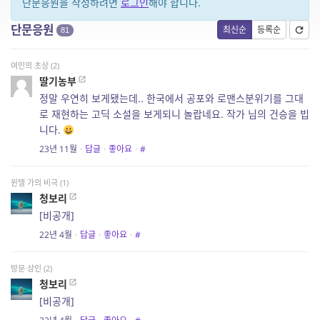
단문응원을 작성하려면
로그인
해야 합니다.
단문응원
최신순
등록순
81
여인의 초상 (2)
딸기농부
정말 우연히 보게됐는데.. 한국에서 공포와 로맨스분위기를 그대
로 재현하는 고딕 소설을 보게되니 놀랍네요. 작가 님의 건승을 빕
니다.
23년 11월
·
답글
·
좋아요
·
#
윈델 가의 비극 (1)
청보리
[비공개]
22년 4월
·
답글
·
좋아요
·
#
방문 상인 (2)
청보리
[비공개]