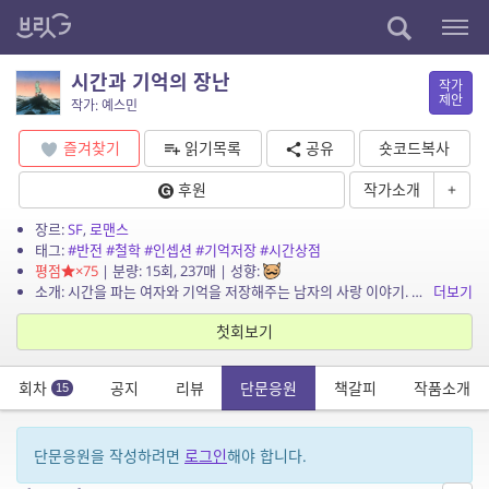
시간과 기억의 장난
작가
제안
작가: 예스민
즐겨찾기
읽기목록
공유
숏코드복사
후원
작가소개
+
장르:
SF
,
로맨스
태그:
#반전
#철학
#인셉션
#기억저장
#시간상점
평점
×75
| 분량: 15회, 237매 | 성향:
소개: 시간을 파는 여자와 기억을 저장해주는 남자의 사랑 이야기. 단순히 얘기하자면 그렇습니다. 예전 공모전에 냈다가 떨어졌던 작품으로, 당시 철학+ SF에 빠져 있었던 걸로 보이네요. ...
더보기
첫회보기
회차
공지
리뷰
단문응원
책갈피
작품소개
15
단문응원을 작성하려면
로그인
해야 합니다.