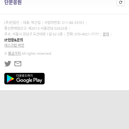
단문응원
(주)민음인
대표: 박근섭
사업자번호:
211-88-33701
통신판매업신고: 제2013-서울강남-02625호
주소: 서울시 강남구 도산대로 1길 62 5층
전화: 070-4021-7777
문의
IP현황&문의
데스크탑 버전
©
황금가지
All rights reserved.